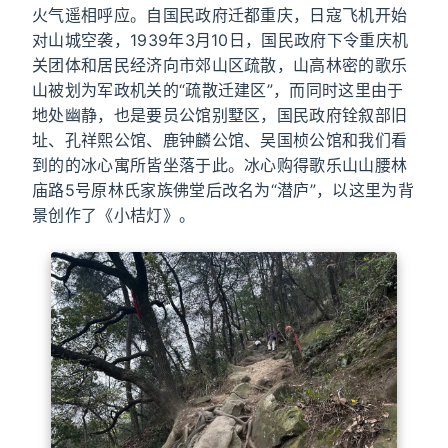
火气遥相呼应。自国民政府迁都重庆，日寇飞机开始
对山城空袭，1939年3月10日，国民政府下令重庆机
关团体和居民经济向市郊山区疏散，山高林密的歌乐
山被划为军政机关的“疏散迁建区”，而同时这里由于
地处幽静，也是要员公馆别墅区，国民政府铨叙部旧
址、孔祥熙公馆、鹿钟麟公馆、吴国桢公馆和我们看
到的的冰心寓所皆坐落于此。冰心购得歌乐山山腰林
庙路5号原林氏家族佛堂后改名为“潜庐”，以这里为背
景创作了《小桔灯》。