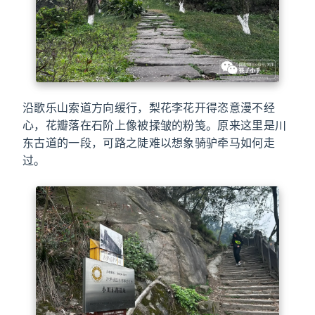
沿歌乐山索道方向缓行，梨花李花开得恣意漫不经
心，花瓣落在石阶上像被揉皱的粉笺。原来这里是川
东古道的一段，可路之陡难以想象骑驴牵马如何走
过。