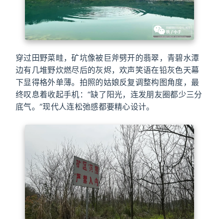
穿过田野菜畦，矿坑像被巨斧劈开的翡翠，青碧水潭
边有几堆野炊燃尽后的灰烬，欢声笑语在铅灰色天幕
下显得格外单薄。拍照的姑娘反复调整构图角度，最
终叹息着收起手机：“缺了阳光，连发朋友圈都少三分
底气。”现代人连松弛感都要精心设计。