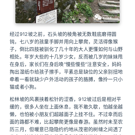
经过912坡之前，石头坡的棱角被无数鞋底磨得圆
钝，七八岁的孩童手脚并用向上攀爬，灵活得像猴
子，倒比四肢被驯化了几十年的大人更懂如何与山野
相处。年岁大些的十几岁少女，反而被几岁的妹妹甩
在身后，家长们在身后唤“慢些慢些”注意安全，妈妈
掏出湿纸巾给孩子擦手，平素总是缺位的父亲别扭地
牵着一看就缺少户外活动的孩子的胳膊，像拎一只小
猫或者小狗。
松林坡的风裹挟着松针的涩香，912坡过后是相对平
缓的，很多人坐在上面休息，我不敢久歇，怕越坐越
懒，也怕被小朋友们超越面子上挂不住。不过幸而后
面的路都不难，比起攀爬更像是春游。虽然时未至农
历三月，但暖意已隐隐约约地从茂密的树缝之间透了