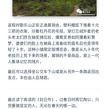
返程时歌乐山正街正逢展销会，塑料棚底下堆着十元
三把的衣架、印着牡丹花的毛毯，穿灯芯绒外套的老
头老太们挤在抽奖摊位前，攥着奖券如同攥着彩票
梦，婆婆们的脸上在被画上准备纹的眉毛后也变得年
轻了十岁。这种小镇限定版博览会，像是从九十年代
老挂历上剪下来的场景，展销的不是商品，是上一代
人集体记忆的残片。
最后可以选择坐公交车下山或是从另外一条路返回出
发点，丰俭由人且随君。
最近读了高适的《封丘作》，过春日时再忆陶公，只
觉要做坚定的人，无论在春天的哪一边。