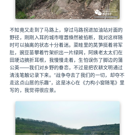
不知竟又走到了马路上，穿过马路拐进加油站对面的
野径，刚刚入耳的城市喧嚣倏然被掐断，我对这样随
时可以抽离的状态十分着迷。菜畦里的莴笋挺着将军
肚，豌豆苗攀着竹架织出一片绿网，阿姨老太太们在
田埂边摘折耳根，我慢慢走着，生怕误伤了脚边的蒲
公英——我们对乡野的眷恋，不过是把农耕文明通过
清浅笔触记录下来。“战争夺去了我们的一切，却夺不
走这点山居的乐趣”，这是冰心在《力构小窗随笔》里
写的，我觉得很应景。