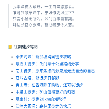
我本渔樵孟诸野，一生自是悠悠者。
乍可狂歌草泽中，宁堪作吏风尘下？
只言小邑无所为，公门百事皆有期。
拜迎长官心欲碎，鞭挞黎庶令人悲。
📒 往期
徒步
笔记：
柔佛海峡：新加坡跨国徒步攻略
峨眉山徒步：免门票十公里路线分享
南山徒步：原来焦虑的源泉是无法自洽的自己
苍岭古道：浙徒步真够野
青山寺：在香港除了购物，还可以徒步
中梁山徒步：矿山值得更好的归宿
悬崖村：徒步20km的知秋行
江津大圆洞：森林里徒步的快乐