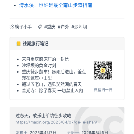
清水溪：也许是最全南山步道指南
筷子小手
#重庆
#户外
#沙坪坝
📒 往期旅行笔记
来自重庆磨床厂的一封信
沙坪坝的黄金时刻
重庆徒步翻车！暴雨后进山，差点
栽在这座小山里
翻过五老山，遇见斐然湖的春天
微信扫一扫
普光寺：除了春天 一切禁止入内
过春天，歌乐山矿坑徒步攻略
https://macin.org/2025/04/07/ge-le-shan/
发布于
2025年4月7日
更新于
2026年8月5日