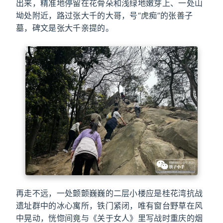
出来，精准地停留在花骨朵和浅绿地嫩芽上、一处山
坳处附近，路过张大千的大哥，号“虎痴”的张善子
墓，碑文是张大千亲提的。
再走不远，一处颤颤巍巍的二层小楼应是桂花湾抗战
遗址群中的冰心寓所，铁门紧闭，唯有窗台野草在风
中晃动，恍惚间竟与《关于女人》里写战时重庆的烟