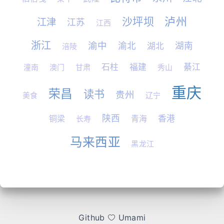
沙坪坝
泸州
江津
江苏
江西
浙江
渝中
渝北
湖南
湖北
涪陵
石柱
福建
綦江
潼南
澳门
甘肃
秀山
重庆
荣昌
读书
贵州
美食
辽宁
陕西
香港
铜梁
长寿
青海
马来西亚
黑龙江
Github
Umami