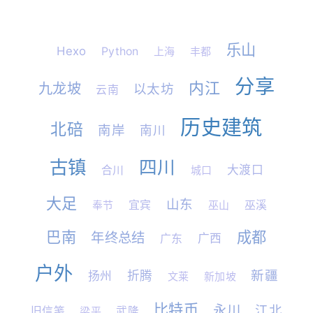
乐山
Hexo
Python
上海
丰都
分享
内江
九龙坡
以太坊
云南
历史建筑
北碚
南岸
南川
古镇
四川
大渡口
合川
城口
大足
山东
奉节
宜宾
巫山
巫溪
巴南
成都
年终总结
广西
广东
户外
新疆
折腾
扬州
文莱
新加坡
比特币
永川
江北
旧信笺
梁平
武隆