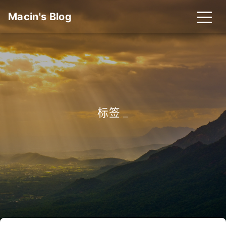
Macin's Blog
标签
_