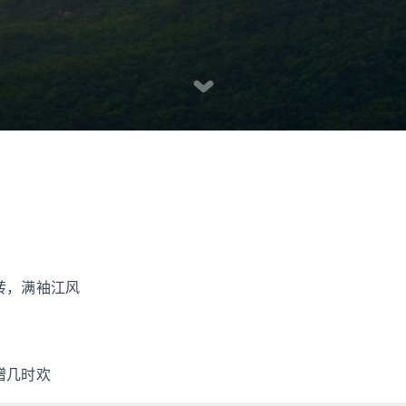
转，满袖江风
赠几时欢