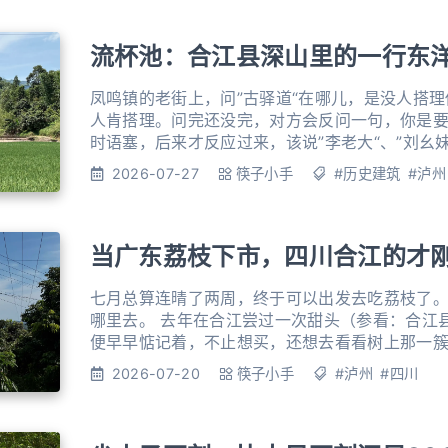
流杯池：合江县深山里的一行东
凤鸣镇的老街上，问”古驿道“在哪儿，是没人搭理
人肯搭理。问完还没完，对方会反问一句，你是
时语塞，后来才反应过来，该说”李老大“、”刘幺
里，地名从来不是拿来指路的，谁家住在哪一段
2026-07-27
筷子小手
#历史建筑
#泸州
紧。 凤鸣驿道位于合江县凤鸣镇社区，沿东北西南走向，最早建于明代，清
代、民国又续修过几回，如今看到的这条路，是
当广东荔枝下市，四川合江的才
七月总算连晴了两周，终于可以出发去吃荔枝了
哪里去。 去年在合江尝过一次甜头（参看：合江县
便早早惦记着，不止想买，还想去看看树上那一
所以周末天刚亮，就带着这点甜念上路了。 进合
2026-07-20
筷子小手
#泸州
#四川
小粒的龙眼和荔枝树。这本是岭南的珍果，不知
山区里，闯进了这片本不属于它的丘陵扎下了根