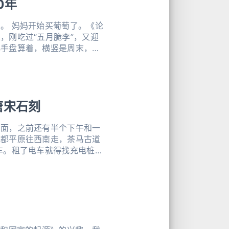
0年
。 妈妈开始买葡萄了。《论
，刚吃过“五月脆李”，又迎
小手盘算着，横竖是周末，不
还老三百岁的石刻——尖山子
到荣昌大足交界那一带，柏油
层水波似的光
唐宋石刻
见面，之前还有半个下午和一
成都平原往西南走，茶马古道
车。租了电车就得找充电桩，
好容易在某政府机构的院子里
。正松了口气，一个老爷子溜
定车位，他帮我们