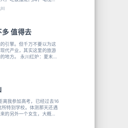
巴朝外努了努，说，往上走右
永川
滑，不是湿，是
多 值得去
展的引擎。但千万不要以为这
些现代产业，其实这里的旅游
红炉：夏末看
山
距离我参加高考，已经过去16
下来的另外一个女生，大概对
妹。 后来毕业，我走了一条
路。 去巴岳山之