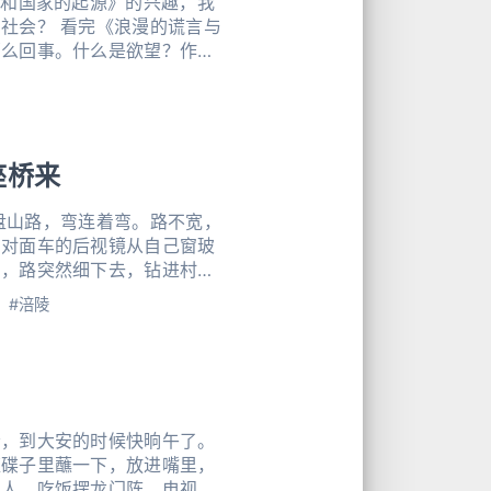
制和国家的起源》的兴趣，我
社会？ 看完《浪漫的谎言与
那么回事。什么是欲望？作者
的根源，欲望永远源自被摹仿
有没有看过这本书的朋友，谈
文原意
座桥来
着对面车的后视镜从自己窗玻
山，路突然细下去，钻进村子
#涪陵
撑着。在其他地方颇具年代感
走越细，车
会，到大安的时候快晌午了。
椒碟子里蘸一下，放进嘴里，
地人，吃饭摆龙门阵，电视开