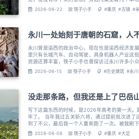
着也没人看。吃完问老板娘老街怎么走。她用下
2026-06-22
筷子小手
#重庆
#古镇
#
边走过去就是了。 老街是青石板路，七百米，东西走向。正午的石板反着白
光，走上去脚底有点滑，是被岁月磨出来的那种
永川一处始刻于唐朝的石窟，人不
永川曾是渝西的政治中心，现在也是渝西经济发
里只有长城汽车、自动驾驶、具身机器人产业这
资源还算丰富，筷子小手也曾探访过永川许多小众的地方。 永川
“海”好去处 黄瓜山：梨花飘香的半山崖居 这里有一个地方，一直未曾到访，却
2026-06-15
筷子小手
#历史建筑
#永川
躺在清单中许久。 据光绪版《永川县志》记载： 石佛岩，在治东陈食场，山有
石洞三，中刻佛像大小千计，非神功不能为也
没走那条路，但我还是上了巴岳
写下这篇东西的时候，是2026年高考的第一天。
年了。 当年我过五关斩六将，通过提前批次进了这所特别学校。体测那天还遇
到了不公，最后我一个人重新跑了一次。被我刷
这里也有执念，第二年她又考了进来，成了我的师
2026-06-08
筷子小手
#重庆
#大足
连自己都没料到的路，一条几乎和“司法”两个字搭不上边的