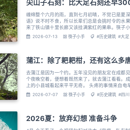
尖山子石刻：比大足石刻还早30
缠绵整个六月的雨，直到七月初晴，不觉已是夏深
语》说不时不食，所以长辈们总是会挑时令的水果
来了铁山镇十里长廊又该挂满紫红的果串。筷子
如趁这还没热透，去看看那处比大足石刻宝顶山
2026-07-13
筷子小手
#历史建筑
#大足
摩崖石刻。 出门时太阳还没显出真本事，等车开
路已经开始冒虚汗，远远看过去，路面上晃着一
蒲江：除了耙耙柑，还有这么多
去蒲江是因为一个约。五年没见的朋友定在成都
个夜晚空着，便想着既然来了，就去蒲江看看。
上的小县城看起来平平无奇。 头疼的事情来自电
城区住宿吃饭都便利，偏偏充电这件事情最难。
2026-07-07
筷子小手
#历史建筑
#四川
发现两根桩，顾不上高峰电价，扫码插上就算数
达过来，开口要五块钱，说这个位置是有人的固
2026夏：放弃幻想 准备斗争