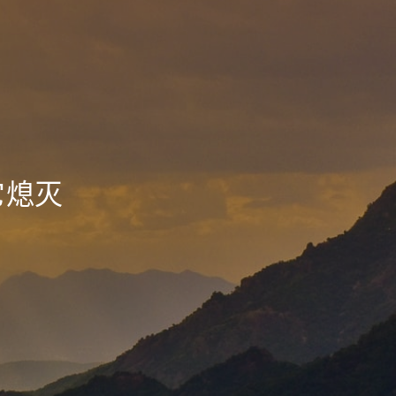
它熄灭
_