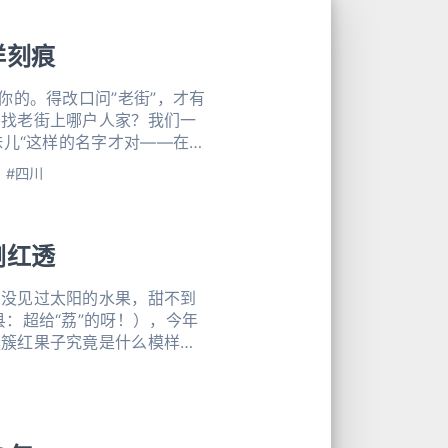
洋刻痕
你的。得改口问”老街”，才有
要找老街上哪户人家？我们一
妹儿“这样的名字才对——在这
，比这条路叫什么名字更要
#四川
清时留
刚红透
。没见过太阳的水果，甜不到
：超给“荔”的呀！），今年
簇簇红果子究竟是什么模样，
江地界，路边先冒出来的是些
什么因缘际会就来到了西南的
，年复一年地