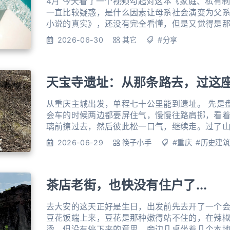
4月 今天看了一个视频勾起对这本《家庭、私有
一直比较疑惑，是什么因素让母系社会演变为父系
小说的真实》，还没有完全看懂，但是又觉得是
认为欲望来自模仿。即宣扬人永远不是自身欲望
2026-06-30
其它
#分享
的第三者，源自一个既是楷模又是对手的介体。
谈想法💡 Career（职业或生涯），这个词的英
天宝寺遗址：从那条路去，过这
从重庆主城出发，单程七十公里能到遗址。 先是盘山路，弯连着弯。路不宽，
会车的时候两边都要屏住气，慢慢往路肩挪，看
璃前擦过去，然后彼此松一口气，继续走。过了
里。 这一带的房子旧得出奇，木头黑黑的，有些竹编夹泥墙已经向一侧倾斜，
2026-06-29
筷子小手
#重庆
#历史建筑
像是在向什么东西鞠躬，又像是靠着什么东西在
的红砖房，在这些旧房子中已经算新房了。路越
茶店老街，也快没有住户了...
去大安的这天正好是生日，出发前先去开了一个
豆花饭端上来，豆花是那种嫩得站不住的，在辣
烫，但没有停下来的意思。旁边几桌坐着几个本