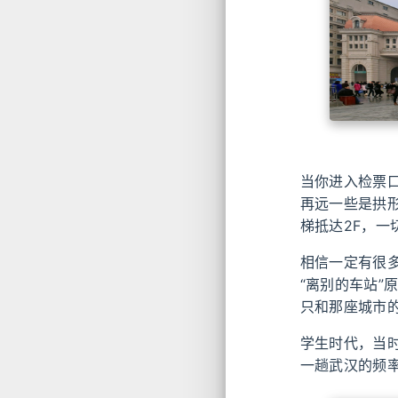
当你进入检票口
再远一些是拱
梯抵达2F，
相信一定有很
“离别的车站
只和那座城市
学生时代，当
一趟武汉的频