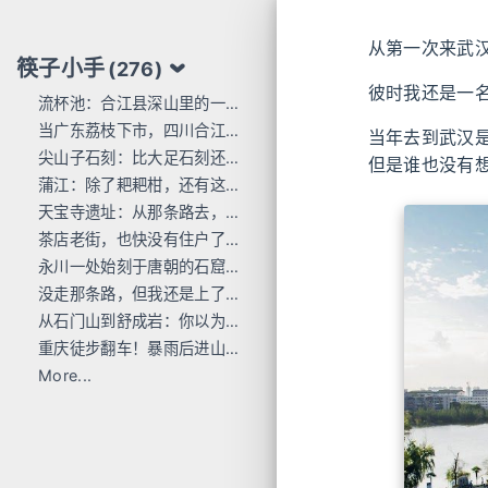
从第一次来武汉
筷子小手
(276)
彼时我还是一
流杯池：合江县深山里的一行东洋刻痕
当广东荔枝下市，四川合江的才刚红透
当年去到武汉
尖山子石刻：比大足石刻还早300年
但是谁也没有
蒲江：除了耙耙柑，还有这么多唐宋石刻
天宝寺遗址：从那条路去，过这座桥来
茶店老街，也快没有住户了...
永川一处始刻于唐朝的石窟，人不多 值得去
没走那条路，但我还是上了巴岳山
从石门山到舒成岩：你以为去过宝顶山就是全部的大足石刻了吗？
重庆徒步翻车！暴雨后进山，差点栽在这座小山里
More...