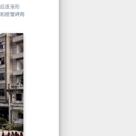
型后逐渐形
山和螃蟹岬两