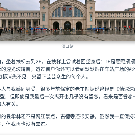
汉口站
，坐着扶梯去到2F，在扶梯上尝试着回望身后：1F是熙熙攘
形的透光玻璃窗，透过窗户你还可以看到默默站在车站广场的那
一切都消失不见，只留下芸芸众生的每个人。
多人与我感同身受，很多年前保定的老车站据说曾经是《情深深
”原型，但即使是我最后一次离开也几乎没有留恋，看来是否眷恋
的人有关。
时的
昙华林
还不是网红景点，
古德寺
还很安静，虽然我一直保持
率，但我再也没有去过。