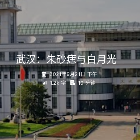
武汉：朱砂痣与白月光
_
2021年9月21日 下午
1.2k 字
10 分钟