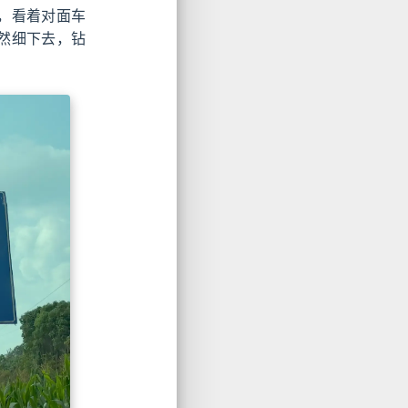
，看着对面车
然细下去，钻