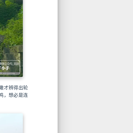
瞰才辨得出轮
鸣，想必是连