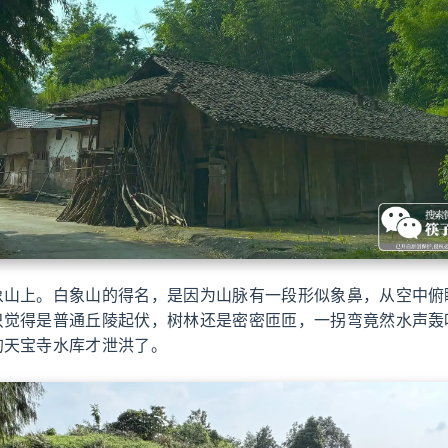
象山上。白象山的得名，是因为山脉有一段形似象鼻，从空中俯
只觉得是普通丘陵起伏，树林还是密密匝匝，一拐弯竟然水声轰
的天宝寺水库才泄洪了。