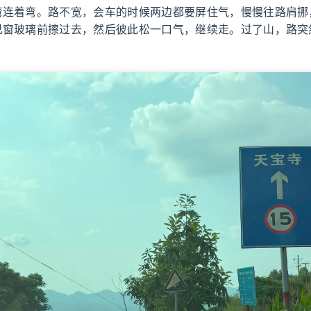
弯连着弯。路不宽，会车的时候两边都要屏住气，慢慢往路肩挪
己窗玻璃前擦过去，然后彼此松一口气，继续走。过了山，路突