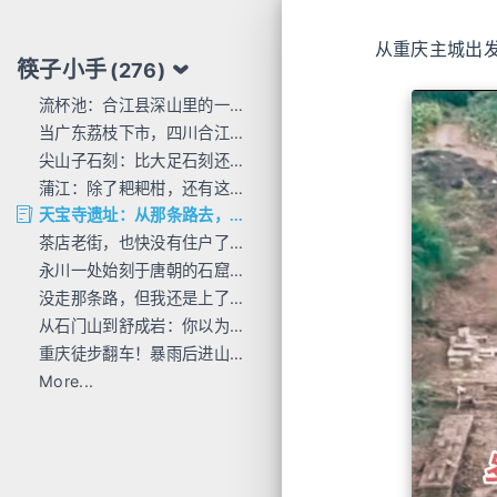
从重庆主城出
筷子小手
(276)
流杯池：合江县深山里的一行东洋刻痕
当广东荔枝下市，四川合江的才刚红透
尖山子石刻：比大足石刻还早300年
蒲江：除了耙耙柑，还有这么多唐宋石刻
天宝寺遗址：从那条路去，过这座桥来
茶店老街，也快没有住户了...
永川一处始刻于唐朝的石窟，人不多 值得去
没走那条路，但我还是上了巴岳山
从石门山到舒成岩：你以为去过宝顶山就是全部的大足石刻了吗？
重庆徒步翻车！暴雨后进山，差点栽在这座小山里
More...