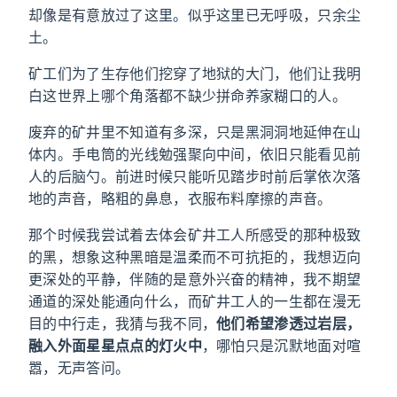
却像是有意放过了这里。似乎这里已无呼吸，只余尘
土。
矿工们为了生存他们挖穿了地狱的大门，他们让我明
白这世界上哪个角落都不缺少拼命养家糊口的人。
废弃的矿井里不知道有多深，只是黑洞洞地延伸在山
体内。手电筒的光线勉强聚向中间，依旧只能看见前
人的后脑勺。前进时候只能听见踏步时前后掌依次落
地的声音，略粗的鼻息，衣服布料摩擦的声音。
那个时候我尝试着去体会矿井工人所感受的那种极致
的黑，想象这种黑暗是温柔而不可抗拒的，我想迈向
更深处的平静，伴随的是意外兴奋的精神，我不期望
通道的深处能通向什么，而矿井工人的一生都在漫无
目的中行走，我猜与我不同，
他们希望渗透过岩层，
融入外面星星点点的灯火中
，哪怕只是沉默地面对喧
嚣，无声答问。