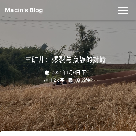
Macin's Blog
三矿井：爆裂与寂静的对峙
_
2021年1月6日 下午
1.2k 字
10 分钟