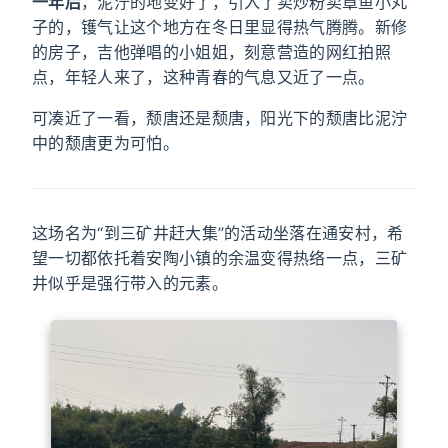
一年后
，泥泞的地变好了，引入了卖炒粉卖章鱼小丸
子的，镬气让这个地方在冬日里显得热气腾腾。新修
的房子，吉他弹唱的小姐姐，刻意营造的网红拍照
点，年轻人来了，这种青春的气息又近了一点。
可凑近了一看，颓唐还是颓唐，阳光下的颓唐比泥泞
中的颓唐更为可怕。
这场名为“到三矿井赶大集”的活动坐落在通安村，希
望一切都依托着安陶小镇的余温变得热络一点，三矿
井似乎是强行带入的元素。