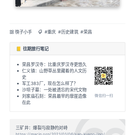
筷子小手
#重庆
#历史建筑
#荣昌
📒 往期旅行笔记
荣昌罗汉寺：比重庆罗汉寺更悠久
仁义镇：山野草丛里藏着的人文历
史
军工383厂，现在怎么样了？
沙坝子墓：一处被遗忘的宋代文物
微信扫一扫
刘家庙石刻：荣昌最早的摩崖造像
在此
三矿井：爆裂与寂静的对峙
https://macin.org/2021/01/06/san-kuang-jing/