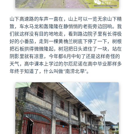
山下高速路的车声一直在，山上可以一览无余山下精
致，车水马龙和轰隆隆在静悄悄的老街旁边回响。我
们就这样没有目的地地走，看到路边院子里有长得极
好的小番茄，走到一棵黄桷兰树底下停了一下，树根
把石板拱得微微隆起，树冠把日头遮住了一块，站在
阴影里就有凉意，今年都6月中旬了还是这样奇怪的
天气，高中课本上学过的尔厄尼诺在高中毕业那样多
年终于知道了，什么叫做“南涝北旱”。