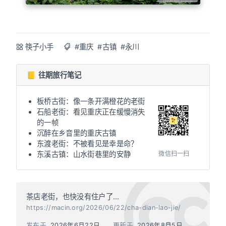
筷子小手
#重庆
#古镇
#永川
📒 往期旅行笔记
板桥古街：像一条开满橙花的老街
石船老街：看见重庆正在缓慢消失
的一帧
沉醉在乡音里的重庆古镇
东渡老街：不被看见是幸是命？
微信扫一扫
东溪古镇：山水街巷里的安静
茶店老街，也快没有住户了...
https://macin.org/2026/06/22/cha-dian-lao-jie/
发布于
2026年6月22日
更新于
2026年8月5日