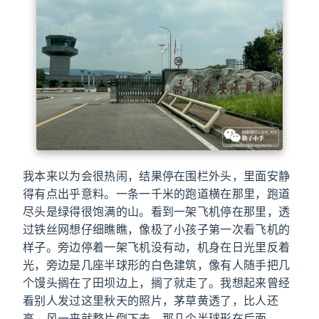
我本来以为会很热闹，结果停在围栏外头，里面安静
得有点出乎意料。一条一千米的跑道横在那里，跑道
尽头是绿得很饱满的山。看到一架飞机停在那里，透
过铁丝网想仔细瞧瞧，像极了小孩子第一次看飞机的
样子。旁边停着一架飞机没有动，机身在日光里反着
光，旁边是几座半球形的白色建筑，像有人随手把几
个馒头搁在了田坝边上，搁了就走了。我想起来曾经
看别人发过这里秋天的照片，茅草黄透了，比人还
高，风一来就整片倒下去，那几个半球形在后面。