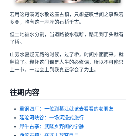
若用这丹溪河水敬这座古镇，只想感叹世间之事跌宕
多变，唯有这一座座的石桥千古。
但土地被水分割，当道路被水截断，路走到了头就有
了桥。
山穷水复疑无路的时候，过了桥，时间扑面而来，就
翻篇了。释怀这门课是人生的必修课，所以不可能只
上一节，一定会上到我真正学会了为止。
往期内容
重钢四厂：一位到綦江就该去看看的老朋友
延沧河峡谷：一场沉浸式旅行
犀牛古寨：武隆乡野间的宁静
西沱古镇：在这里放空自己