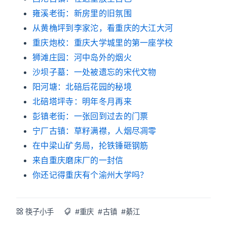
雍溪老街：新房里的旧氛围
从黄桷坪到李家沱，看重庆的大江大河
重庆炮校：重庆大学城里的第一座学校
狮滩庄园：河中岛外的烟火
沙坝子墓：一处被遗忘的宋代文物
阳河塘：北碚后花园的秘境
北碚塔坪寺：明年冬月再来
彭镇老街：一张回到过去的门票
宁厂古镇：草籽满襟，人烟尽凋零
在中梁山矿务局，抡铁锤砸钢筋
来自重庆磨床厂的一封信
你还记得重庆有个渝州大学吗？
筷子小手
#重庆
#古镇
#綦江