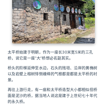
太平桥始建于明朝，作为一座长30米宽5米的三孔
桥，说它是一座“大”桥想必名副其实。
桥头的阶梯延伸至水边，石头的残垣、沿岸的黄桷树
以及岩壁上榕树悱恻缠绵的气根都是都是太平桥的衬
景。
再往上游行走，有一座和太平桥造型大小都相似但桥
面是泥沙的桥，据当地人说这是建于上世纪七十年代
的永久桥。