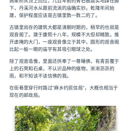
高架桥从顶上而过，几百年前的青石板踏实地踩在脚
下，丹溪河水从跟前流淌的庙确实妙。乾隆年间始
建，保护程度应该是古镇里数一数二的了。
古镇里尚存的建筑大都是清朝时期的，稍早的也就是
观音阁了。建于康熙十八年，规模不大但却精致。推
开虚掩的大门，一座观音像立于其中，圆形的观音阁
比起一板一眼的庙宇有其吸引眼球之处。
除了观音造像，里面还供奉了一尊睡佛，有青苔覆于
上的石凳和石桌，不认识品种的植物，淅淅沥沥的
雨，和不知该不该信佛的我。
在街巷里穿行时路过“麻乡约民信局”，大概也相当于
现在的邮政局。