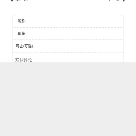
昵称
邮箱
网址(可选)
登录
提交
0
字
评论
按正序
按倒序
按热度