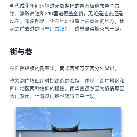
明代成化年间运输过无数盐巴的青石板遍布整个古
镇，渝黔高速和210国道覆盖全镇，无论是过去还是
现在，东溪都是一个在地理位置上被眷顾的地方，比
起之前去过的
《宁厂古镇》
，这里显得烟火气十足。
街与巷
在阡陌纵横的街巷里，南华宫和万天宫分外显眼。
作为湖广填四川时期建造的会馆，体现了湖广地区和
四川地区两种信仰的碰撞。南华宫虽然因为疫情原因
大门紧闭，但透过门缝也窥得其中壮观。