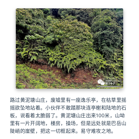
路过黄泥塘山庄，废墟里有一座逸乐亭，在枯草里摇
摇欲坠地站着。小伙伴不敢踏那块连亭榭和陆地的石
板，说看着太脆弱了。黄泥塘山庄出来100米，山坳
里有一片开阔地，楼房，操场，但是远处就是巴岳山
陡峭的崖壁，把这一切框起来。易守难攻之地。