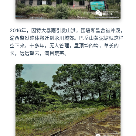
2016年，因特大暴雨引发山洪，围墙和监舍被冲毁，
渝西监狱整体搬迁到永川城郊。巴岳山黄泥塘就这样
空下来，十多年，无人管理，屋顶垮的垮，草长的
长，远远望去，满目荒芜。