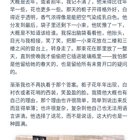
大概是去年，或者前年，我记不清了，他来得比往年
早一些，花也更多一些。那天的栀子开得格外好，白
得近乎透明，香气浓得像是能把空气染成乳白色。他
分发到最后，袋子里还剩下一小束，他犹豫了一下，
大概是不知道该给谁。我探出脑袋看着他，他抬头，
目光与我相接，笑了笑，把那一小束花放在二楼和三
楼之间的窗台上，转身走了。那束花在那里放了一整
天，直到傍晚我才偷偷把它插进玻璃瓶里——我怕那
是他留给她的春天的，也是留给所有未曾开口的疑问
的。
渐渐我也不再执着于那个答案。栀子花年年出现，白
衬衣或者花哨的西装，笑盈盈的脸。我猜他大概也有
自己的理由，那个理由也许很简单，简单到说出来反
而显得单薄；也许很复杂，复杂到他自己也无法用语
言讲清。他选择了送花，而不是说话，这大约也是一
种圆满。