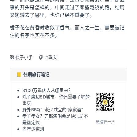
事的开头是怎样的，中间走过了哪些弯绕的路，结局
又婉转去了哪里，也许已经不重要了。
栀子花在黄昏时收敛了香气，而人之一生，需要被记
住的名字也实在不多。
筷子小手
#重庆
📒 往期旅行笔记
3100万重庆人从哪里来？
除了魔幻8D城市，你还需要了解的
重庆
野外BBQ：老少咸宜的“家家酒”
孝子孝女？刀郎演唱会是快乐局不
微信扫一扫
是鉴定仪
向年少道别