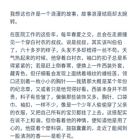
我想这也许是一个浪漫的故事，故事浪漫结局却太婉
转。
在医院工作的这些年，每年春夏之交，总会在走廊撞
见一个穿白衬衣的叔叔。说是叔叔，其实该叫伯伯
了，六十多岁的样子，头发不多却梳得一丝不苟。天
气热起来的时候，他穿着白衬衣，袖口的扣子总是系
得紧紧的；若是赶上倒春寒，便换上一件西装外套，
藏青色，但仔细看会发现上面绣着暗纹的缠枝莲，领
口还别着一枚小小的胸针——我猜那大概是某个年份
的纪念章，又或者只是他觉得好看。西装本身并不昂
贵，料子有些皱了，偏偏那些装饰又多，胸针、口袋
巾、袖扣，一样不少，像是一个少年人偷偷穿了父亲
的衣服，又把自己所有的宝贝都挂了上去。这搭配实
在说不上和谐，但你看着他的神情，便知道他是用了
心的。他提着个塑料袋，鼓鼓囊囊的，走近了能闻到
一股清冽的香——是栀子花。