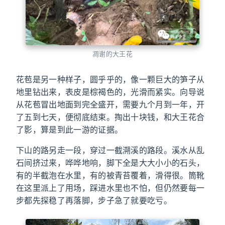
凋谢的大王花
花苞是另一种样子，圆乎乎的，像一颗巨大的笋子从
地里钻出来，表皮是棕褐色的，光滑而紧实。向导说
从花苞冒出地面到完全盛开，需要九个月到一年，开
了五到七天，便彻底结束。掏出十块钱，和大王花合
了影，算是到此一游的证据。
下山的路另走一段，穿过一截溯溪的路段。溪水从乱
石间挤过来，哗哗地响，脚下全是大大小小的石头，
有的半截泡在水里，有的被青苔覆着，滑得很。筒靴
在这里派上了用场，踩进水里也不怕，但仍然要每一
步都先探稳了再落脚，步子急了就要吃亏。