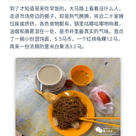
到了才知道是来吃早饭的。大马路上看着没什么人，
走进市场旁边的棚子，却是热气腾腾，将近二十家摊
位挨挨挤挤，各色食物都有，锅里咕嘟咕嘟地响着，
油烟和晨雾混在一处，是市井里最真实的气味。我点
了一碗小份馄饨面，5.5马币，一个红桃龟粿1.2马，
再来一份浓稠的薏米白果汤3.2马。