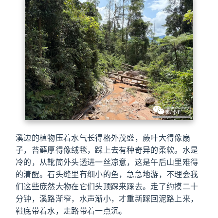
溪边的植物压着水气长得格外茂盛，蕨叶大得像扇
子，苔藓厚得像绒毯，踩上去有种奇异的柔软。水是
冷的，从靴筒外头透进一丝凉意，这是午后山里难得
的清醒。石头缝里有细小的鱼，急急地游，不理会我
们这些庞然大物在它们头顶踩来踩去。走了约摸二十
分钟，溪路渐窄，水声渐小，才重新踩回泥路上来，
鞋底带着水，走路带着一点沉。