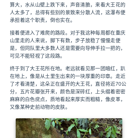
算大，水从山壁上跌下来，声音清脆，来看大王花的
人太多了，总得有些别的景致来分散人流，这瀑布便
承担着这个职责，倒也实在。
接着便进入了难爬的路段。对于我这种每周都在重庆
山里走的人来说，脚下有数，步子放稳了慢慢走便
是，但同队里大多数人还是需要向导伸手拉一把的，
可见不能轻视了这段路。
终于到了大王花所在地。老远就看见那一团暗红，趴
在地上，像是从土里生出来的一块厚重的印章。走近
了才看清楚，这朵正在盛开的大王花，直径将近70公
分，五片花瓣张开来，颜色是深砖红，上头缀着密密
麻麻的白色疣点，质地看起来厚实而粗糙，像皮革，
又像某种史前动物的皮肤。