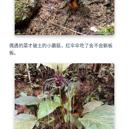
偶遇的菜才破土的小蘑菇，红伞伞吃了会不会躺板
板。