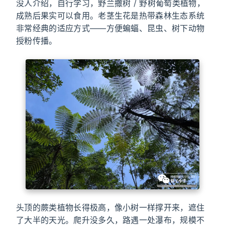
没人介绍，自行学习，野兰撒树 / 野树葡萄类植物，
成熟后果实可以食用。老茎生花是热带森林生态系统
非常经典的适应方式——方便蝙蝠、昆虫、树下动物
授粉传播。
头顶的蕨类植物长得极高，像小树一样撑开来，遮住
了大半的天光。爬升没多久，路遇一处瀑布，规模不