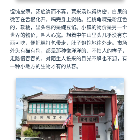
馄饨皮薄，汤底清而不寡，薏米汤炖得绵密，白果的
微苦在舌根化开，喝完身上熨帖。红桃龟粿是粉红色
的，软糯，里头包的是豌豆馅。小镇的物价是另一个
世界的物价，叫人心宽。想着中午山里头几乎没有东
西可吃，便把粿打包带走，肚子饱饱地往外走。市场
外头有猫有狗，都是那种懒洋洋的、不怕人的样子，
走路慢吞吞的，对陌生人投来的目光不躲也不迎，有
一种小地方的生物才有的从容。