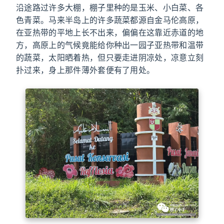
沿途路过许多大棚，棚子里种的是玉米、小白菜、各
色青菜。马来半岛上的许多蔬菜都源自金马伦高原，
在亚热带的平地上长不出来，偏偏在这靠近赤道的地
方，高原上的气候竟能给你种出一园子亚热带和温带
的蔬菜，太阳晒着热，但只要走进阴凉处，凉意立刻
扑过来，身上那件薄外套便有了用处。