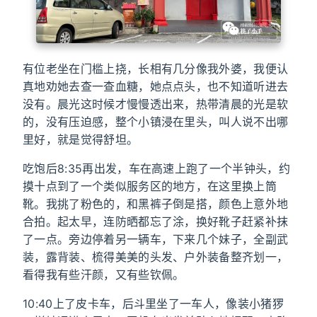
有位老坐在门槛上挠，长相有几分像我外婆，我便认
真地劝她去查一查血糖，她点点头，也不知道听进去
没有。晨光这时候才慢慢透出来，热带清晨的光是软
的，没有压迫感，整个小镇浸在里头，叫人说不出哪
里好，就是觉得舒坦。
吃饱后8:35再出发，车在高速上跑了一个半钟头，约
摸十点到了一个类似服务区的地方，在这里换上筒
靴。我挑了粉色的，和黑裤子倒是搭，颜色上意外地
合拍。起太早，连防晒都忘了涂，换好靴子赶紧补抹
了一点。旁边停着另一辆车，下来几个妹子，全副武
装，露背装、梳得美美的头发、户外装备整齐划一，
看得我有些汗颜，又有些钦佩。
10:40上了皮卡车，后斗里坐了一车人，像装小猪猡