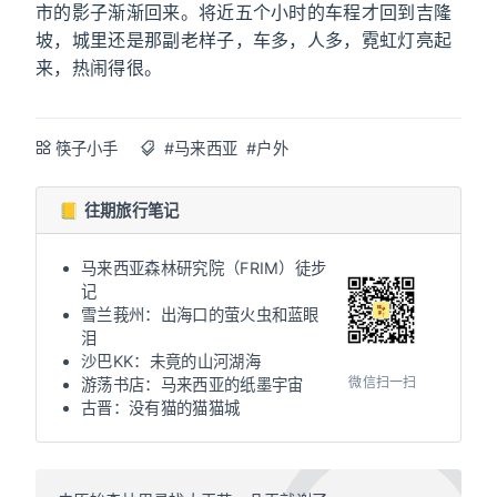
市的影子渐渐回来。将近五个小时的车程才回到吉隆
坡，城里还是那副老样子，车多，人多，霓虹灯亮起
来，热闹得很。
筷子小手
#马来西亚
#户外
📒 往期旅行笔记
马来西亚森林研究院（FRIM）徒步
记
雪兰莪州：出海口的萤火虫和蓝眼
泪
沙巴KK：未竟的山河湖海
微信扫一扫
游荡书店：马来西亚的纸墨宇宙
古晋：没有猫的猫猫城