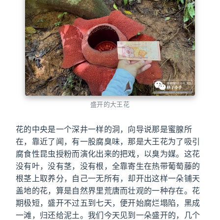
盛开的大王花
花的中央是一个深井一样的洞，向导说那是蜜腺所
在，靠近了闻，有一股腐臭味，那是大王花为了吸引
腐食性昆虫授粉而演化出来的把戏，以臭为媒。这花
没有叶，没有茎，没有根，全靠寄生在热带葡萄藤的
根茎上取养分，自己一无所有，却开出这样一朵铺天
盖地的花，算是自然界里荒唐而壮观的一种存在。花
期极短，盛开不过五到七天，便开始腐烂塌陷，黑成
一滩，归还给泥土。我们今天见到一朵盛开的，几个