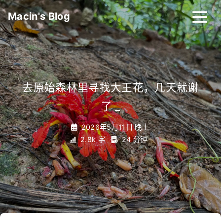
Macin's Blog
去原始森林里寻找大王花，几天就谢
了
_
2026年5月11日 晚上
2.8k 字
24 分钟