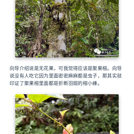
向导介绍说是无花果，可我觉得应该是聚果榕。向导
说没有人吃它因为里面密密麻麻都是虫子，那其实就
印证了聚果榕里面都是折断羽翅的榕小蜂。