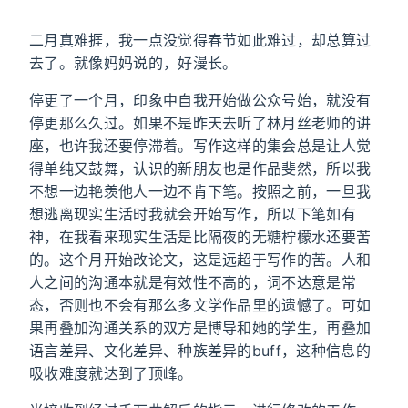
二月真难捱，我一点没觉得春节如此难过，却总算过
去了。就像妈妈说的，好漫长。
停更了一个月，印象中自我开始做公众号始，就没有
停更那么久过。如果不是昨天去听了林月丝老师的讲
座，也许我还要停滞着。写作这样的集会总是让人觉
得单纯又鼓舞，认识的新朋友也是作品斐然，所以我
不想一边艳羡他人一边不肯下笔。按照之前，一旦我
想逃离现实生活时我就会开始写作，所以下笔如有
神，在我看来现实生活是比隔夜的无糖柠檬水还要苦
的。这个月开始改论文，这是远超于写作的苦。人和
人之间的沟通本就是有效性不高的，词不达意是常
态，否则也不会有那么多文学作品里的遗憾了。可如
果再叠加沟通关系的双方是博导和她的学生，再叠加
语言差异、文化差异、种族差异的buff，这种信息的
吸收难度就达到了顶峰。