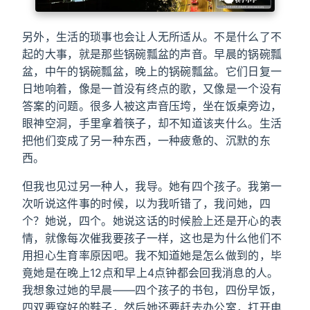
另外，生活的琐事也会让人无所适从。不是什么了不
起的大事，就是那些锅碗瓢盆的声音。早晨的锅碗瓢
盆，中午的锅碗瓢盆，晚上的锅碗瓢盆。它们日复一
日地响着，像是一首没有终点的歌，又像是一个没有
答案的问题。很多人被这声音压垮，坐在饭桌旁边，
眼神空洞，手里拿着筷子，却不知道该夹什么。生活
把他们变成了另一种东西，一种疲惫的、沉默的东
西。
但我也见过另一种人，我导。她有四个孩子。我第一
次听说这件事的时候，以为我听错了，我问她，四
个？她说，四个。她说这话的时候脸上还是开心的表
情，就像每次催我要孩子一样，这也是为什么他们不
用担心生育率原因吧。我不知道她是怎么做到的，毕
竟她是在晚上12点和早上4点钟都会回我消息的人。
我想象过她的早晨——四个孩子的书包，四份早饭，
四双要穿好的鞋子，然后她还要赶去办公室，打开电