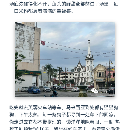
汤底浓郁得化不开，鱼头的鲜甜全部熬进了汤里，每
一口米粉都裹着满满的幸福感。
吃完就去芙蓉火车站等车。马来西亚到处都有猫猫狗
狗，下午太热，每一条狗子都寻到一处车下的阴凉，
你走过去它都不带搭理的，懒洋洋地眯着眼，一副“热
死了别烦我”的样子。我坐在候车室里，看着窗外渐渐