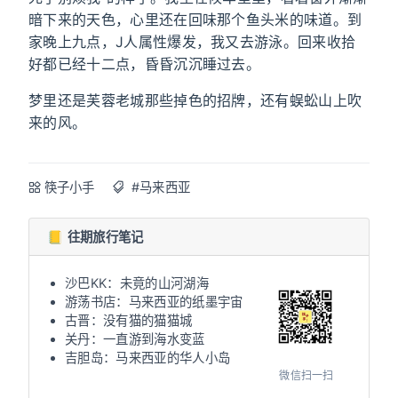
暗下来的天色，心里还在回味那个鱼头米的味道。到
家晚上九点，J人属性爆发，我又去游泳。回来收拾
好都已经十二点，昏昏沉沉睡过去。
梦里还是芙蓉老城那些掉色的招牌，还有蜈蚣山上吹
来的风。
筷子小手
#马来西亚
📒 往期旅行笔记
沙巴KK：未竟的山河湖海
游荡书店：马来西亚的纸墨宇宙
古晋：没有猫的猫猫城
关丹：一直游到海水变蓝
吉胆岛：马来西亚的华人小岛
微信扫一扫