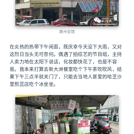
潮州会馆
在炎热的热带下午闲逛，既庆幸今天没下大雨，又对
这烈日当头无可奈何。偶遇了拍综艺的节目组，主持
人卖力地在太阳下说话，化妆都快花了，也是不容
易。我本来打算去新大洲餐室吃个下午茶吹吹风，结
果下午三点半就关门了，只能去当地人甚爱的哈芝沙
里煎蕊店吃个冰坐坐。