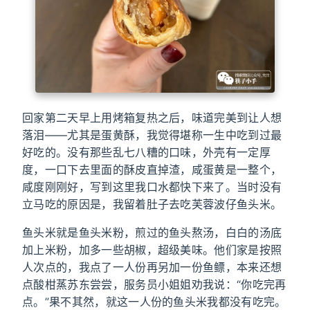
回家第二天早上用烤箱复热之后，味道完美到让人想
落泪——尤其是蛋黄酥，我觉得堪称一生中吃到过最
好吃的。没有那些乱七八糟的口味，外壳有一定厚
度，一口下去里面的酥皮直掉渣，咸蛋黄是一整个，
咸度刚刚好，写到这里我口水都快下来了。当时没有
立马吃的原因是，我留着肚子去吃芙蓉波仔鱼头米。
鱼头米就是鱼头米粉，煎过的鱼头熬汤，白白的汤底
加上米粉，加多一些胡椒，超级美味。他们家是按照
人次点的，我点了一人份再另加一份鱼鳔，本来还想
点酸柑蒸苏东尝尝，服务员小姐姐劝我说：“你吃完再
点。”果不其然，就这一人份的鱼头米我都没有吃完。