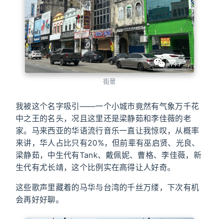
街景
我被这个名字吸引——一个小城市竟然有气象万千花
中之王的名头，况且这里还是梁静茹和李佳薇的老
家。马来西亚的华语流行音乐一直让我惊叹，从概率
来讲，华人占比只有20%，但前辈有巫启贤、光良、
梁静茹，中生代有Tank、戴佩妮、曹格、李佳薇，新
生代有尤长靖，这个比例实在高得让人好奇。
这些歌声里藏着的马华与台湾的千丝万缕，下次有机
会再好好聊。