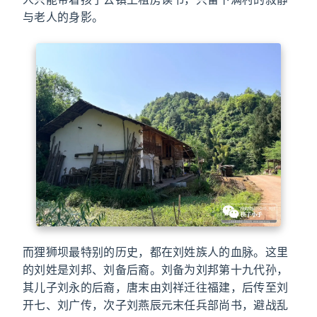
与老人的身影。
而狸狮坝最特别的历史，都在刘姓族人的血脉。这里
的刘姓是刘邦、刘备后裔。刘备为刘邦第十九代孙，
其儿子刘永的后裔，唐末由刘祥迁往福建，后传至刘
开七、刘广传，次子刘燕辰元末任兵部尚书，避战乱