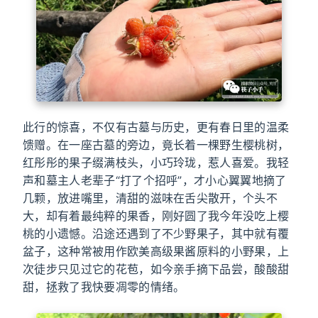
此行的惊喜，不仅有古墓与历史，更有春日里的温柔
馈赠。在一座古墓的旁边，竟长着一棵野生樱桃树，
红彤彤的果子缀满枝头，小巧玲珑，惹人喜爱。我轻
声和墓主人老辈子“打了个招呼”，才小心翼翼地摘了
几颗，放进嘴里，清甜的滋味在舌尖散开，个头不
大，却有着最纯粹的果香，刚好圆了我今年没吃上樱
桃的小遗憾。沿途还遇到了不少野果子，其中就有覆
盆子，这种常被用作欧美高级果酱原料的小野果，上
次徒步只见过它的花苞，如今亲手摘下品尝，酸酸甜
甜，拯救了我快要凋零的情绪。