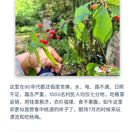
这里在90年代都还极度贫瘠，水、电、路不通，日照
不足、霜冻严重，1000名村民人均仅七分地，吃粮靠
返销，用钱靠救济，衣衫褴褛、食不果腹。如今这里
却更似我想象中桃源的样子了，期待7月的时候来玩
漂流和吃杨梅。