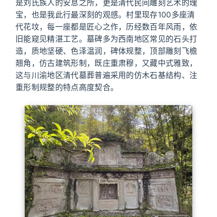
是刘氏族人的安息之所，更是清代民间雕刻艺术的瑰
宝，也是我此行最深刻的观感。村里现存100多座清
代花坟，每一座都是匠心之作，历经数百年风雨，依
旧能窥见精湛工艺。墓碑多为西南地区常见的石头打
造，质地坚硬、色泽温润，碑体规整，顶部雕刻飞檐
翘角，仿古建筑形制，既庄重肃穆，又藏中式雅致，
这与川渝地区清代墓葬普遍采用的仿木石基结构、注
重形制规整的特点高度契合。