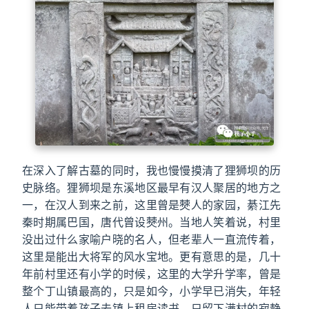
在深入了解古墓的同时，我也慢慢摸清了狸狮坝的历
史脉络。狸狮坝是东溪地区最早有汉人聚居的地方之
一，在汉人到来之前，这里曾是僰人的家园，綦江先
秦时期属巴国，唐代曾设僰州。当地人笑着说，村里
没出过什么家喻户晓的名人，但老辈人一直流传着，
这里是能出大将军的风水宝地。更有意思的是，几十
年前村里还有小学的时候，这里的大学升学率，曾是
整个丁山镇最高的，只是如今，小学早已消失，年轻
人只能带着孩子去镇上租房读书，只留下满村的寂静