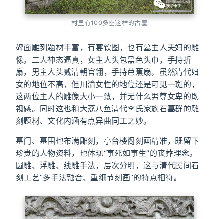
村里有100多座这样的古墓
碑面雕刻题材丰富，有宴饮图，也有墓主人夫妇的雕
像。二人神态逼真，女主人头包黑色头巾，手持折
扇，男主人头戴清朝官翎，手持芭蕉扇。虽然清代妇
女的地位不高，但川渝女性的地位还是可见一斑的，
这两位主人的雕像大小一致，并无什么男尊女卑的既
视感。同时这也和大荔八鱼清代李氏家族石墓群的雕
刻题材、文化内涵有点异曲同工之妙。
墓门、墓围也布满雕刻，亭台楼阁刻画精准，既留下
珍贵的人物资料，也体现“事死如事生”的丧葬理念。
圆雕、浮雕、线雕手法，层次分明，这与清代民间石
刻工艺“多手法融合、重细节刻画”的特点相符。