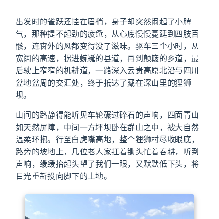
出发时的雀跃还挂在眉梢，身子却突然闹起了小脾
气，那种提不起劲的疲惫，从心底慢慢蔓延到四肢百
骸，连窗外的风都变得没了滋味。驱车三个小时，从
宽阔的高速，拐进蜿蜒的县道，再到颠簸的乡道，最
后驶上窄窄的机耕道，一路深入云贵高原北沿与四川
盆地盆周的交汇处，终于抵达了藏在深山里的狸狮
坝。
山间的路静得能听见车轮碾过碎石的声响，四面青山
如天然屏障，中间一方坪坝卧在群山之中，被大自然
温柔环抱。行至白虎嘴高地，整个狸狮村尽收眼底，
路旁的坡地上，几位老人家扛着锄头忙着春耕，听到
声响，缓缓抬起头望了我们一眼，又默默低下头，将
目光重新投向脚下的土地。