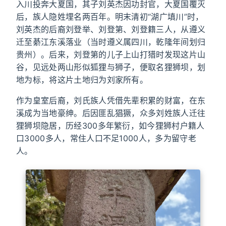
入川投奔大夏国，其子刘英杰因功封官，大夏国覆灭
后，族人隐姓埋名两百年。明末清初“湖广填川”时，
刘英杰的后裔刘登举、刘登第、刘登籍三人，从遵义
迁至綦江东溪落业（当时遵义属四川，乾隆年间划归
贵州）。后来，刘登第的儿子上山打猎时发现这片山
谷，见远处两山形似狐狸与狮子，便取名狸狮坝，划
地为标，将这片土地归为刘家所有。
作为皇室后裔，刘氏族人凭借先辈积累的财富，在东
溪成为当地豪绅。后因匪乱猖獗，众多刘姓族人迁往
狸狮坝隐居，历经300多年繁衍，如今狸狮村户籍人
口3000多人，常住人口不足1000人，多为留守老
人。