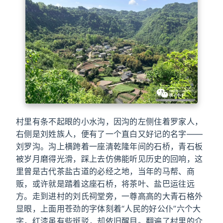
村里有条不起眼的小水沟，因沟的左侧住着罗家人，
右侧是刘姓族人，便有了一个直白又好记的名字——
刘罗沟。沟上横跨着一座清乾隆年间的石桥，青石板
被岁月磨得光滑，踩上去仿佛能听见历史的回响，这
里曾是古代茶盐古道的必经之地，当年的马帮、商
贩，或许就是踏着这座石桥，将茶叶、盐巴运往远
方。走到进村的刘氏祠堂旁，一尊高高的大青石格外
显眼，上面用苍劲的字体刻着“人民的好公仆”六个大
字，红漆虽有些斑驳，却依旧醒目。翻遍了村里的介