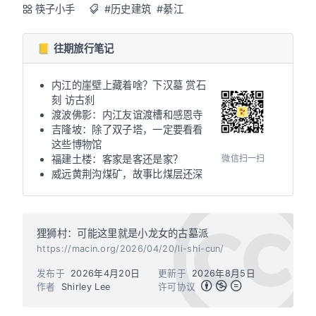
筷子小手
#历史建筑
#綦江
📒 往期旅行笔记
内江的崖壁上藏着啥？下汉墓 赏石
刻 访古刹
渡波佛影：内江友谊渡槽和感恩寺
吉隆坡：除了双子塔，一定要看看
这些博物馆
微信扫一扫
福建土楼：客家是客还是家？
威远黄荆沟煤矿，故事比煤层还深
狸狮村：可能这里就是小龙女的古墓派
https://macin.org/2026/04/20/li-shi-cun/
发布于
2026年4月20日
更新于
2026年8月5日
作者
Shirley Lee
许可协议