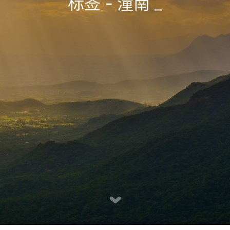
标签 - 潼南
_