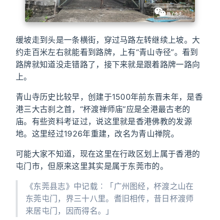
缓坡走到头是一条横街，穿过马路左转继续上坡。大
约走百米左右就能看到路牌，上有“青山寺径”。看到
路牌就知道没走错路了，接下来就是跟着路牌一路向
上。
青山寺历史比较早，创建于1500年前东晋未年，是香
港三大古刹之首，“杯渡禅师庙”应是全港最古老的
庙。有些资料考证过，说这里就是香港佛教的发源
地。这里经过1926年重建，改名为青山禅院。
可能大家不知道，现在这里在行政区划上属于香港的
屯门市，但原来这里其实是属于东莞市的。
《东莞县志》中记载︰「广州图经，杯渡之山在
东莞屯门，界三十八里。耆旧相传，昔日杯渡师
来居屯门，因而得名。」