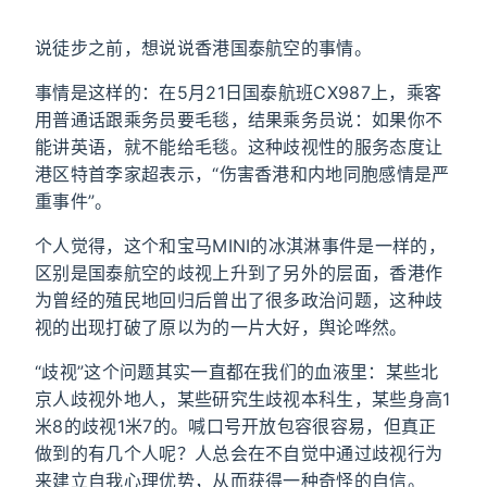
说徒步之前，想说说香港国泰航空的事情。
事情是这样的：在5月21日国泰航班CX987上，乘客
用普通话跟乘务员要毛毯，结果乘务员说：如果你不
能讲英语，就不能给毛毯。这种歧视性的服务态度让
港区特首李家超表示，“伤害香港和内地同胞感情是严
重事件”。
个人觉得，这个和宝马MINI的冰淇淋事件是一样的，
区别是国泰航空的歧视上升到了另外的层面，香港作
为曾经的殖民地回归后曾出了很多政治问题，这种歧
视的出现打破了原以为的一片大好，舆论哗然。
“歧视”这个问题其实一直都在我们的血液里：某些北
京人歧视外地人，某些研究生歧视本科生，某些身高1
米8的歧视1米7的。喊口号开放包容很容易，但真正
做到的有几个人呢？人总会在不自觉中通过歧视行为
来建立自我心理优势，从而获得一种奇怪的自信。