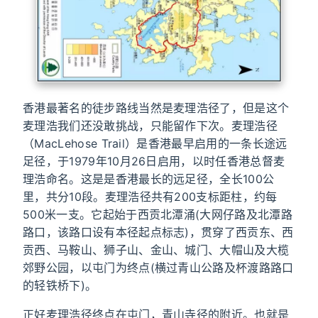
香港最著名的徒步路线当然是麦理浩径了，但是这个
麦理浩我们还没敢挑战，只能留作下次。麦理浩径
（MacLehose Trail）是香港最早启用的一条长途远
足径，于1979年10月26日启用，以时任香港总督麦
理浩命名。这是是香港最长的远足径，全长100公
里，共分10段。麦理浩径共有200支标距柱，约每
500米一支。它起始于西贡北潭涌(大网仔路及北潭路
路口，该路口设有本径起点标志)，贯穿了西贡东、西
贡西、马鞍山、狮子山、金山、城门、大帽山及大榄
郊野公园，以屯门为终点(横过青山公路及杯渡路路口
的轻铁桥下)。
正好麦理浩径终点在屯门，青山寺径的附近。也就是