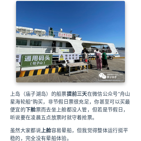
上岛（庙子湖岛）的船票
提前三天
在微信公众号“舟山
星海轮船”购买，非节假日票很充足，你甚至可以买最
便宜的
下舱
票而去坐上舱都没人管，但若是节假日，
听说要在凌晨五点放票时就守着抢票。
虽然大家都说
上舱
容易晕船，但我觉得整体运行挺平
稳的，完全没有晕船体验。