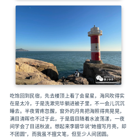
吃饱回到民宿，先去楼顶上看了会星星，海风吹得实
在是太冷，于是洗漱完毕躺进被子里，不一会儿沉沉
睡去。半夜胃疼忽醒，窗外的月亮把海照得亮晃晃，
满目清晖也不过于此，于是眉目随着水波荡漾，一夜
间学会了目送秋波。想起来李碧华说“她擅写月亮，却
不团圆”，而我虽不擅文笔，但至少人间团圆。