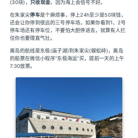
(30块)，
只收现金
，因为海上会信号不好。
在朱家尖
停车
是个麻烦事，停上24h至少是50块钱，
还会让你停到很远的三号停车场，如果你看到1、2号
停车场还有停车位，不要怕大胆停进去，就算有人拦
住你也要理直气壮。
离岛的航线是东极(庙子湖)到朱家尖(蜈蚣峙)，离岛
的船票在微信小程序“东极海运”买，提前一天的上午
7:30放票。