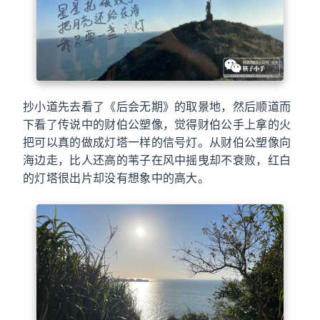
抄小道先去看了《后会无期》的取景地，然后顺道而
下看了传说中的财伯公塑像，觉得财伯公手上拿的火
把可以真的做成灯塔一样的信号灯。从财伯公塑像向
海边走，比人还高的苇子在风中摇曳却不衰败，红白
的灯塔很出片却没有想象中的高大。