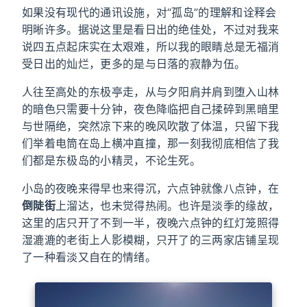
如果没有现代的通讯设施，对“孤岛”的理解和诠释会
明晰许多。据说这里是看日出的绝佳处，不过对我来
说四五点起床实在太艰难，所以我的眼睛总是无福消
受日出的灿烂，更多的是与日落的寂静为伍。
人往至高处的东极亭走，从与夕阳肩并肩到堕入山林
的暗色只需要十分钟，夜色降临把自己揉碎到黑暗里
与世隔绝，突然凉下来的晚风吹散了体温，只留下我
们举着电筒在岛上横冲直撞，那一刻我彻底相信了我
们都是东极岛的小精灵，不论生死。
小岛的夜晚来得早也来得沉，六点钟就像八点钟，在
倒陡街
上溜达，也未觉得热闹。也许是淡季的缘故，
这里的店只开了不到一半，夜晚六点钟的红灯笼照得
湿漉漉的老街上人影模糊，只开了的三两家店铺呈现
了一种看淡又自在的情绪。