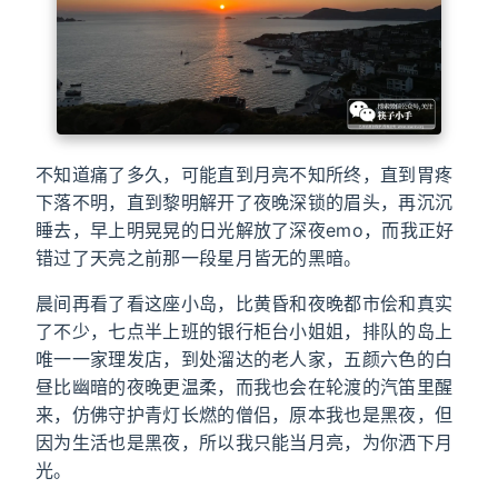
不知道痛了多久，可能直到月亮不知所终，直到胃疼
下落不明，直到黎明解开了夜晚深锁的眉头，再沉沉
睡去，早上明晃晃的日光解放了深夜emo，而我正好
错过了天亮之前那一段星月皆无的黑暗。
晨间再看了看这座小岛，比黄昏和夜晚都市侩和真实
了不少，七点半上班的银行柜台小姐姐，排队的岛上
唯一一家理发店，到处溜达的老人家，五颜六色的白
昼比幽暗的夜晚更温柔，而我也会在轮渡的汽笛里醒
来，仿佛守护青灯长燃的僧侣，原本我也是黑夜，但
因为生活也是黑夜，所以我只能当月亮，为你洒下月
光。