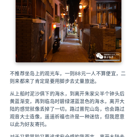
不推荐坐岛上的观光车，一则88元一人不算便宜，二
则来都来了肯定是要用脚步去丈量旅途。
从上船时泥沙俱下的海水，到离开朱家尖半个钟头后
黄蓝渐变，再到临岛时碧绿湛蓝混色的海水，离开大
陆的感觉就像丢掉了一切。路过普陀山岛，也会路过
观音大士造像，遥遥祈福也许是一种迷信，但我愿意
以此为好友寄托。
对于又爱冒险又要追求安全感的我而言，离开大陆去