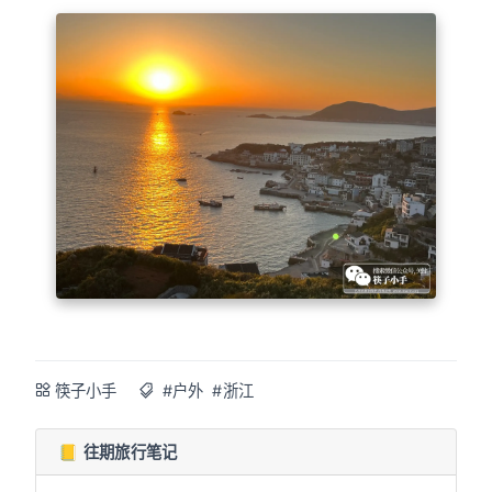
筷子小手
#户外
#浙江
📒 往期旅行笔记