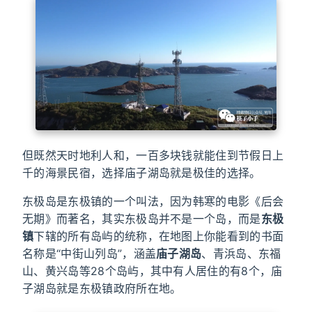
但既然天时地利人和，一百多块钱就能住到节假日上
千的海景民宿，选择庙子湖岛就是极佳的选择。
东极岛是东极镇的一个叫法，因为韩寒的电影《后会
无期》而著名，其实东极岛并不是一个岛，而是
东极
镇
下辖的所有岛屿的统称，在地图上你能看到的书面
名称是“中街山列岛”，涵盖
庙子湖岛
、青浜岛、东福
山、黄兴岛等28个岛屿，其中有人居住的有8个，庙
子湖岛就是东极镇政府所在地。