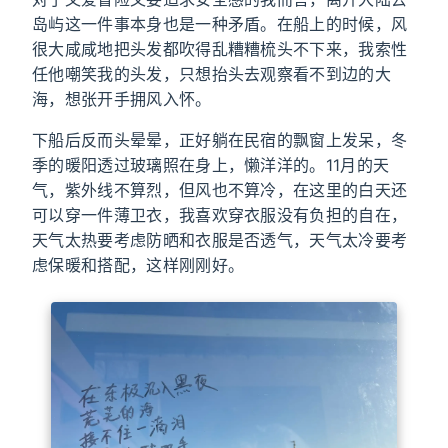
岛屿这一件事本身也是一种矛盾。在船上的时候，风
很大咸咸地把头发都吹得乱糟糟梳头不下来，我索性
任他嘲笑我的头发，只想抬头去观察看不到边的大
海，想张开手拥风入怀。
下船后反而头晕晕，正好躺在民宿的飘窗上发呆，冬
季的暖阳透过玻璃照在身上，懒洋洋的。11月的天
气，紫外线不算烈，但风也不算冷，在这里的白天还
可以穿一件薄卫衣，我喜欢穿衣服没有负担的自在，
天气太热要考虑防晒和衣服是否透气，天气太冷要考
虑保暖和搭配，这样刚刚好。