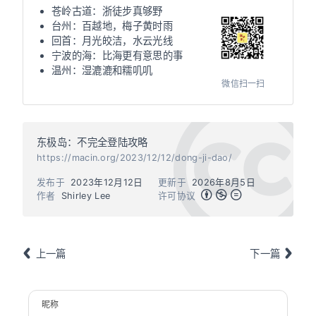
苍岭古道：浙徒步真够野
台州：百越地，梅子黄时雨
回首：月光皎洁，水云光线
宁波的海：比海更有意思的事
温州：湿漉漉和糯叽叽
微信扫一扫
东极岛：不完全登陆攻略
https://macin.org/2023/12/12/dong-ji-dao/
发布于
2023年12月12日
更新于
2026年8月5日
作者
Shirley Lee
许可协议
上一篇
下一篇
昵称