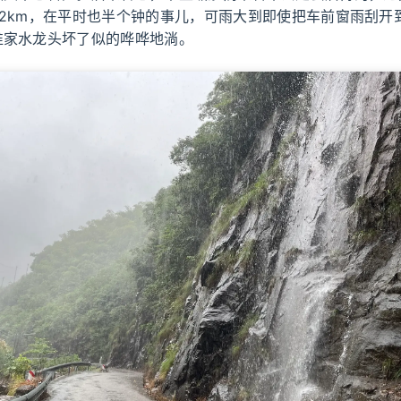
22km，在平时也半个钟的事儿，可雨大到即使把车前窗雨刮开
谁家水龙头坏了似的哗哗地淌。