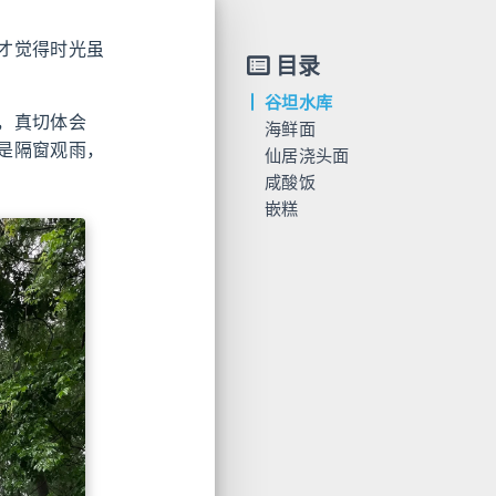
才觉得时光虽
目录
谷坦水库
，真切体会
海鲜面
是隔窗观雨，
仙居浇头面
咸酸饭
嵌糕