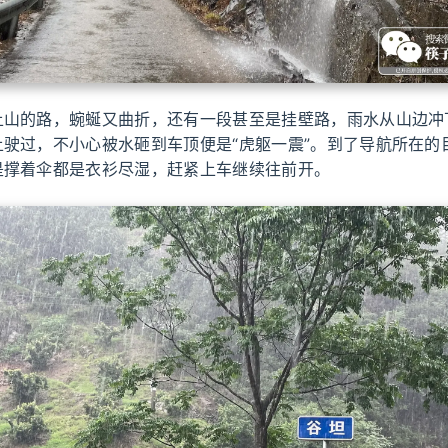
上山的路，蜿蜒又曲折，还有一段甚至是挂壁路，雨水从山边冲
上驶过，不小心被水砸到车顶便是“虎躯一震”。到了导航所在的
是撑着伞都是衣衫尽湿，赶紧上车继续往前开。