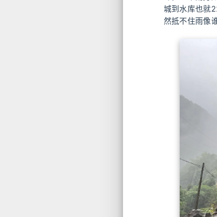
城到水库也就
然抵不住雨像