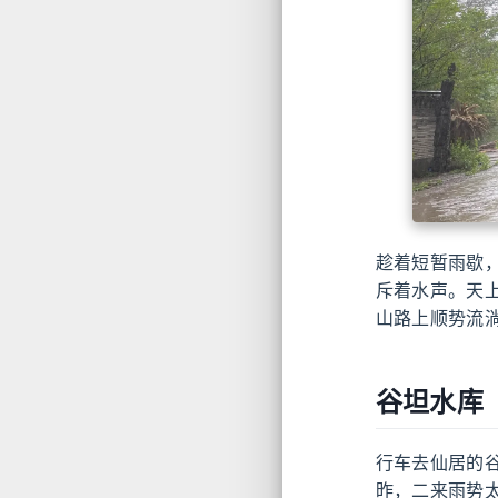
趁着短暂雨歇
斥着水声。天
山路上顺势流
谷坦水库
行车去仙居的
昨，二来雨势