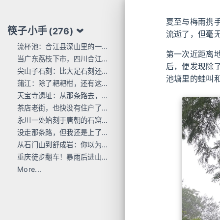
夏至与梅雨携
筷子小手
(276)
流逝了，但毫
流杯池：合江县深山里的一行东洋刻痕
第一次近距离
当广东荔枝下市，四川合江的才刚红透
后，便发现除
尖山子石刻：比大足石刻还早300年
池塘里的蛙叫
蒲江：除了耙耙柑，还有这么多唐宋石刻
天宝寺遗址：从那条路去，过这座桥来
茶店老街，也快没有住户了...
永川一处始刻于唐朝的石窟，人不多 值得去
没走那条路，但我还是上了巴岳山
从石门山到舒成岩：你以为去过宝顶山就是全部的大足石刻了吗？
重庆徒步翻车！暴雨后进山，差点栽在这座小山里
More...