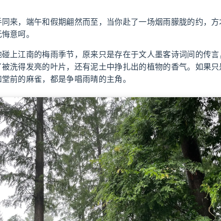
手同来，端午和假期翩然而至，当你赴了一场烟雨朦胧的约，方
无悔意呵。
地碰上江南的梅雨季节，原来只是存在于文人墨客诗词间的传言
了被洗得发亮的叶片，还有泥土中挣扎出的植物的香气。如果只
和堂前的麻雀，都是争唱雨晴的主角。