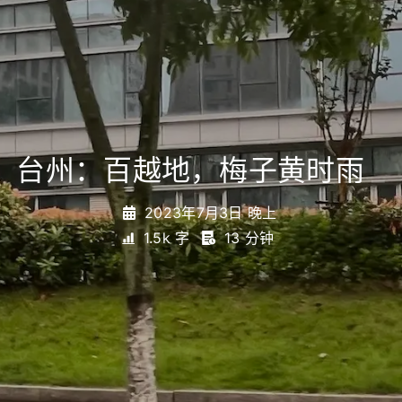
台州：百越地，梅子黄时雨
_
2023年7月3日 晚上
1.5k 字
13 分钟