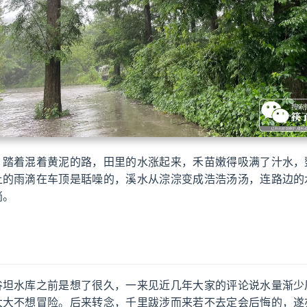
，踏着混着黄泥的路，田里的水涨起来，禾苗嫩得吸满了汁水，
上的雨滴在车顶是聒噪的，溪水从淙淙变成浩浩汤汤，连路边的
淌。
谷坦水库之前是想了很久，一来见近几年大家的评论说水量渐少
太大不想冒险。后来转念，千里跋涉而来若不去定会后悔的，遂