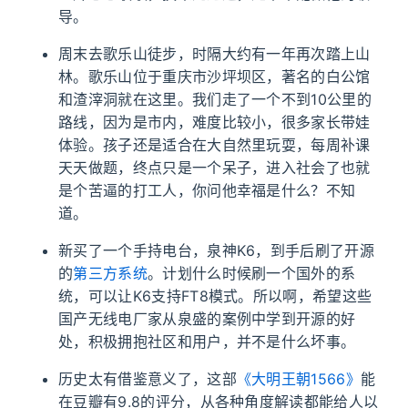
导。
周末去歌乐山徒步，时隔大约有一年再次踏上山
林。歌乐山位于重庆市沙坪坝区，著名的白公馆
和渣滓洞就在这里。我们走了一个不到10公里的
路线，因为是市内，难度比较小，很多家长带娃
体验。孩子还是适合在大自然里玩耍，每周补课
天天做题，终点只是一个呆子，进入社会了也就
是个苦逼的打工人，你问他幸福是什么？不知
道。
新买了一个手持电台，泉神K6，到手后刷了开源
的
第三方系统
。计划什么时候刷一个国外的系
统，可以让K6支持FT8模式。所以啊，希望这些
国产无线电厂家从泉盛的案例中学到开源的好
处，积极拥抱社区和用户，并不是什么坏事。
历史太有借鉴意义了，这部
《大明王朝1566》
能
在豆瓣有9.8的评分，从各种角度解读都能给人以