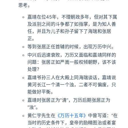
思考。
嘉靖在位45年，不理朝政多年，但对其下属
及派别之间的斗争都了如指掌，是为知人善
任，并且为儿子和孙子留下了海瑞和张居
正。
等到张居正任首辅的时候，出现万历中兴。
中兴后迅速衰败，万历又面临和嘉靖同样的
问题：张居正如严嵩一般权倾朝野，该不该
处理？
嘉靖爷孙三人在大殿上同海瑞谈话，嘉靖说
黄河长江一个清一个浊，二者不可偏废，只
能做好平衡。
嘉靖时张居正为“清”，万历后期张居正为
“浊”。
黄仁宇先生在
《万历十五年》
中曾写道：“在
当时的历史条件下，皇帝的励精图治或者宴