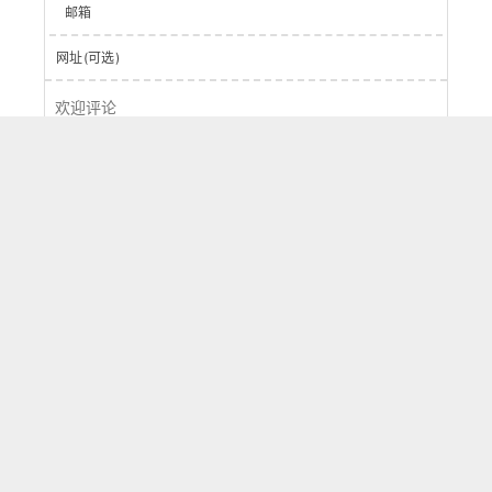
邮箱
网址(可选)
登录
提交
0
字
评论
按正序
按倒序
按热度
刷新
Powered by
Waline
v2.15.5