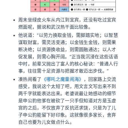
周末坐绿皮火车从内江到宜宾，还没有吃过宜宾
燃面呢，据说和武汉热干面比较像。
他说道：“以劳力换取金钱，需脚踏实地；以智慧
谋取财富，需灵活变通；以金钱生金钱，则需果
断决绝；以资源换收益，则需圆融通达；以人才
促发展，则需心胸开阔。”正当我沉浸在这些话语
中时，前辈又抛出了富人的核心秘诀：“普通人行
事，往往需十足资源与把握才敢迈出步伐。”
凑热闹看了
《哪吒之魔童闹海》
，回家路上交流
感受，我说这个太短了吧，用文言文写出来不到
两千字就能表达出来。老婆说最让她感动的细节
是申公豹他爹在被砍了一只手但知道对方是玉虚
宫的之后，不仅放弃了反抗还求饶，只是为了儿
子申公豹能留下好印象。这就像很多家长，舍弃
自己也要为儿女做点什么。