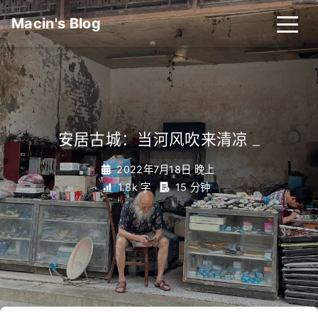
Macin's Blog
安居古城：当河风吹来清凉
_
2022年7月18日 晚上
1.8k 字
15 分钟