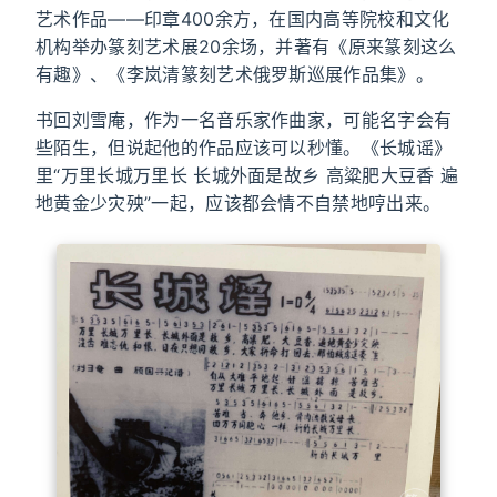
艺术作品——印章400余方，在国内高等院校和文化
机构举办篆刻艺术展20余场，并著有《原来篆刻这么
有趣》、《李岚清篆刻艺术俄罗斯巡展作品集》。
书回刘雪庵，作为一名音乐家作曲家，可能名字会有
些陌生，但说起他的作品应该可以秒懂。《长城谣》
里“万里长城万里长 长城外面是故乡 高粱肥大豆香 遍
地黄金少灾殃”一起，应该都会情不自禁地哼出来。