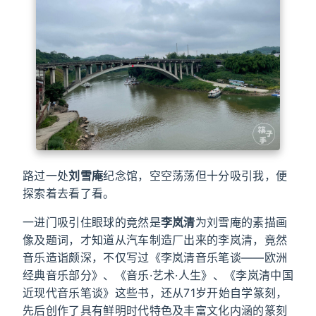
路过一处
刘雪庵
纪念馆，空空荡荡但十分吸引我，便
探索着去看了看。
一进门吸引住眼球的竟然是
李岚清
为刘雪庵的素描画
像及题词，才知道从汽车制造厂出来的李岚清，竟然
音乐造诣颇深，不仅写过《李岚清音乐笔谈——欧洲
经典音乐部分》、《音乐·艺术·人生》、《李岚清中国
近现代音乐笔谈》这些书，还从71岁开始自学篆刻，
先后创作了具有鲜明时代特色及丰富文化内涵的篆刻