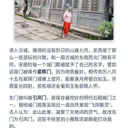
进入古城，难得的没有烈日的山城七月，反而增了那
么一些游玩的兴致。和一般古城的东南西北门稍有不
同，安居的每一个城门都被赋予了自己的名字，譬如
这南门被唤作
星辉门
，因为地势最好，相传农历八月
十五在星辉门城楼上望月，能看清月亮银白如玉，月
周星光四射，若有缘还会看到玉兔欲跳入怀。
东门被叫做
引凤门
，是保存最完好的明代石砌城门之
一。曾经城门周围呈现出一道自然景观“飞凤毓灵”。
古人认为：此山此景，凝聚了天地间的灵气，故改东
门为引凤门。这些不经意的小雅致还是颇能打动我
的。