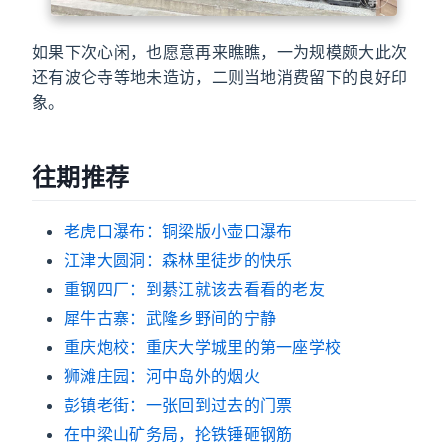
如果下次心闲，也愿意再来瞧瞧，一为规模颇大此次
还有波仑寺等地未造访，二则当地消费留下的良好印
象。
往期推荐
老虎口瀑布：铜梁版小壶口瀑布
江津大圆洞：森林里徒步的快乐
重钢四厂：到綦江就该去看看的老友
犀牛古寨：武隆乡野间的宁静
重庆炮校：重庆大学城里的第一座学校
狮滩庄园：河中岛外的烟火
彭镇老街：一张回到过去的门票
在中梁山矿务局，抡铁锤砸钢筋