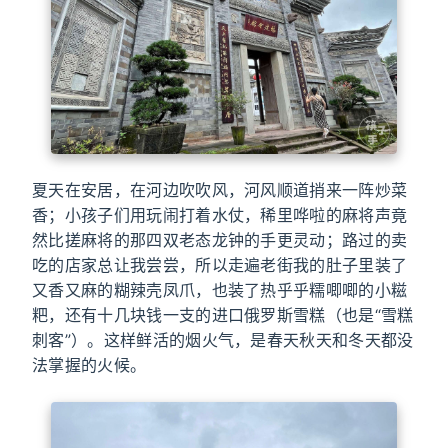
夏天在安居，在河边吹吹风，河风顺道捎来一阵炒菜
香；小孩子们用玩闹打着水仗，稀里哗啦的麻将声竟
然比搓麻将的那四双老态龙钟的手更灵动；路过的卖
吃的店家总让我尝尝，所以走遍老街我的肚子里装了
又香又麻的糊辣壳凤爪，也装了热乎乎糯唧唧的小糍
粑，还有十几块钱一支的进口俄罗斯雪糕（也是“雪糕
刺客”）。这样鲜活的烟火气，是春天秋天和冬天都没
法掌握的火候。