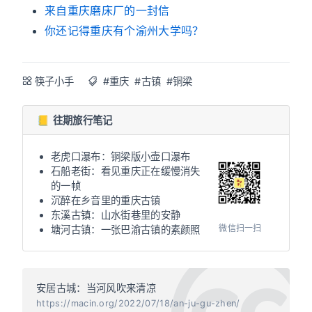
来自重庆磨床厂的一封信
你还记得重庆有个渝州大学吗？
筷子小手
#重庆
#古镇
#铜梁
📒 往期旅行笔记
老虎口瀑布：铜梁版小壶口瀑布
石船老街：看见重庆正在缓慢消失
的一帧
沉醉在乡音里的重庆古镇
东溪古镇：山水街巷里的安静
微信扫一扫
塘河古镇：一张巴渝古镇的素颜照
安居古城：当河风吹来清凉
https://macin.org/2022/07/18/an-ju-gu-zhen/