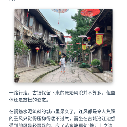
一路行走，古镇保留下来的原始风貌并不算多，但整
体还是放松的姿态。
在钢筋水泥筑就的城市里呆久了，连风都是令人焦躁
的熏风只觉得压抑得喘不过气，而坐在古城涪江边感
受到的风是轻飘飘的，应了苏东坡那句“惟江上之清