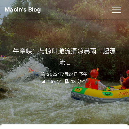
Macin's Blog
牛牵峡：与惊叫激流清凉暴雨一起漂
流
_
2022年7月24日 下午
1.5k 字
13 分钟