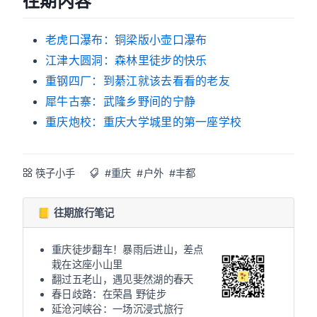
往期内容
老虎口瀑布：铜梁版小壶口瀑布
江津大圆洞：森林里徒步的快乐
重钢四厂：到綦江就该去看看的老友
犀牛古寨：武隆乡野间的宁静
重庆炮校：重庆大学城里的第一座学校
筷子小手
#重庆
#户外
#丰都
📒 往期旅行笔记
重庆徒步翻车！暴雨后进山，差点
栽在这座小山里
翻过五老山，遇见斐然湖的春天
春日歧路：在荣昌 野徒步
延沧河峡谷：一场沉浸式旅行