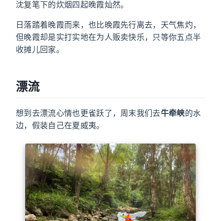
沈复笔下的炊烟四起晚霞灿然。
日落踏着晚霞而来，也比晚霞先行离去，天气焦灼，
但晚霞却是实打实地在为人贩卖快乐，只等你五点半
收摊儿回家。
漂流
想到去漂流心情也更雀跃了，周末我们去
牛牵峡
的水
边，假装自己在夏威夷。