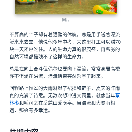
图片
不算高的个子却有着强健的体魄，总是用手送着漂流
艇来来去去，他说他今年中考，来这里打工可以赚70
块一天还包吃住。人的生命力真的很茂盛，再恶劣的
自然环境都摧残不了这样的生命力。
总是在向上奋斗但偶尔也要向下漂流，常常身居高楼
亦不惧淌在洪流，漂流结束突然哲学了起来。
回程路上倾盆的大雨淋湿了裙摆和鞋子，夏天的阵雨
真的充满了诗意。无数次想冲进大雨里，就像当年
蔡
林彬
和毛润之在岳麓山爱晚亭。当漂流和大暴雨相
遇，那会有多幸运。