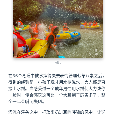
图片
在36个弯道中被水摔得失去表情管理七荤八素之后，
得到的经验是，小孩子玩才用水枪滋水，大人都是直
接上水瓢。当感受过一个成年男性用水瓢使大力泼你
一脸时，便会感叹这可比一个大耳刮子厉害多了，整
个一耳朵瞬间失聪。
漂流在溪谷之中，把琐事扔进耳畔呼啸的风中，让迎