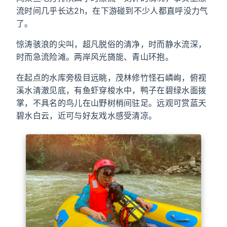
流时间几乎长达2h，在下游碰到不少人都直呼没力气
了。
惊涛骇浪的尖叫，超凡脱俗的清净，时而静水流深，
时而急流险滩。两岸风光旖旎、青山环抱。
在起点的水库旁极目远眺，茂林修竹怪石嶙峋，俯视
溪水清澈见底，有鱼虾穿梭水中，鸭子在碧绿水面拨
掌，不具名的鸟儿在山野树梢间驻足。远观可赏蓝天
碧水白云，近可与好友戏水感受清凉。