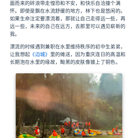
面而来的碎浪带走惶恐和不安，和快乐自洽撞个满
怀。即使是飘在水流舒缓的地方，林下也是悠闲的。
如果生命注定要漂流着，那就让自己走得远一些，再
远一些，未来的自己在远方，去那里可以遇见崭新的
我。
漂流的时候遇到兼职在水里维持秩序的初中生弟弟，
让我想起
《边城》
里的傩送，因为重庆连日的高温和
长期泡在水里的缘故，黝黑的皮肤像镀上了铜色。