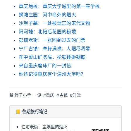
重庆炮校：重庆大学城里的第一座学校
狮滩庄园：河中岛外的烟火
沙坝子墓：一处被遗忘的宋代文物
阳河塘：北碚后花园的秘境
彭镇老街：一张回到过去的门票
宁厂古镇：草籽满襟，人烟尽凋零
在中梁山矿务局，抡铁锤砸钢筋
来自重庆磨床厂的一封信
你还记得重庆有个渝州大学吗？
筷子小手
#重庆
#古镇
#江津
📒 往期旅行笔记
仁沱老街：尘埃里的烟火