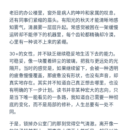
老旧的办公楼里，窗外是病人的呻吟和家属的叹息，
还有同事们紧缩的眉头。有阳光的秋天才能清晰地感
知雾气，清晨雾一层层升起。常感觉被困在一架缓慢
运转却不能停下的机器里，每个齿轮都精确却冷漠，
心里有一种说不上来的紧绷。
30+的女性，并不缺乏继续稳妥地生活下去的能力。
可稳妥，像一块覆着碎尘的玻璃，把我与更远处的光
隔开。当时的感觉是，如果继续留下，会被一种透明
的疲惫慢慢覆盖，那疲惫没有形状，也没有声音，却
真实地存在。其实并不知道自己真正想去哪里，也没
有明确的下一步计划。读书并非某种宏大的志向，只
是当下唯一能看见的一条路，我知道自己需要一种彻
底的变化，而不是局部的修补，人生总要有一处不
同。
于是，锁掉办公室门的那刻觉得空气清澈。离开像一