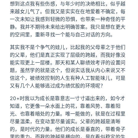
想到这点我有些伤感，与年少时的决绝相比，似乎越
来越女儿气了。但我又是实实在在地爱着不确定，每
一次未知让我感到轻微的恐惧，也带来一种奇怪的平
静。我并不期待未来给出明确答案。我只是想在更大
的空间里，重新寻找一个能与自己对话的方向。
其实我不是个争气的娃儿，比起我的父母辈之于他们
的父辈，他们是真正实现了层级的跨越，而我好像没
能实现更上一层楼。那天和某人聊绩效考评的设置问
题，虽然学的就是这个，但说实话我从内心来说又不
信这个，被绩效控制的人生有种人工智能味儿，可是
又有几个人能够逃过成为绩优股的环境呢？
20+时我以为成长是靠意志一寸寸逼出来的，如今才
知道，它更像一朵水面上的花，靠着风势、靠着阳
光、也靠着暗处的力量。唯一能做的，就是在过程里
尽量温柔，在变动里尽量诚实。父辈的跨越是清晰
的，是时代的力量。他们的成长是垂直的，带着骨子
里的重力。而我的跨越是横向的，是在看似稳定的生