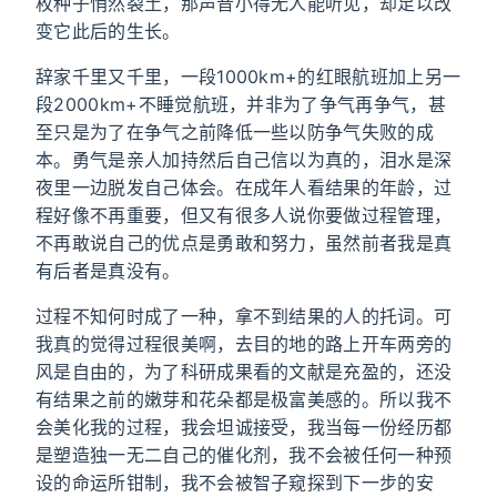
枚种子悄然裂土，那声音小得无人能听见，却足以改
变它此后的生长。
辞家千里又千里，一段1000km+的红眼航班加上另一
段2000km+不睡觉航班，并非为了争气再争气，甚
至只是为了在争气之前降低一些以防争气失败的成
本。勇气是亲人加持然后自己信以为真的，泪水是深
夜里一边脱发自己体会。在成年人看结果的年龄，过
程好像不再重要，但又有很多人说你要做过程管理，
不再敢说自己的优点是勇敢和努力，虽然前者我是真
有后者是真没有。
过程不知何时成了一种，拿不到结果的人的托词。可
我真的觉得过程很美啊，去目的地的路上开车两旁的
风是自由的，为了科研成果看的文献是充盈的，还没
有结果之前的嫩芽和花朵都是极富美感的。所以我不
会美化我的过程，我会坦诚接受，我当每一份经历都
是塑造独一无二自己的催化剂，我不会被任何一种预
设的命运所钳制，我不会被智子窥探到下一步的安