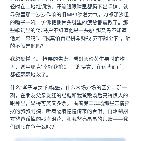
轻时在工地扛钢筋，汗流进眼睛里都腾不出手擦，就
靠兜里那个沙沙作响的旧MP3续着力气。刀郎那沙哑
的嗓子一吼，仿佛把他骨头缝里的疲惫都震散了。那
些歌词里的“那马户不知道他是一头驴 那又鸟不知道
他是一只鸡”、“我真怕自己拼命赚钱 养不起全家”，唱
的不就是他吗？
我忽然懂了。 抢票的焦虑，看到天价黄牛票时的咋
舌，甚至那点“幸好我抢到了”的得意，在这些面前，
都轻飘飘地散了。
什么“孝子孝女”的标签，什么内场外场的区分，那一
刻，在朋友父亲发红的眼眶和我爸散场后亮得惊人的
眼神里，显得可笑又多余。 看着第二现场那些忘情摇
摆的叔叔阿姨，听着隔墙隐隐传来的合唱，再想到朋
友爸爸蹭掉的那点泪花，和我爸亮晶晶的眼睛——我
们到底在争什么呢？