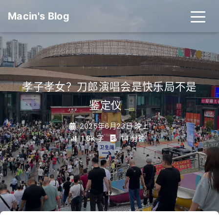
Macin's Blog
孝子孝女？刀郎演唱会是快乐局不是
鉴定仪
_
2025年6月23日 晚上
1.6k 字
14 分钟