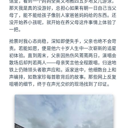
馆里，看到一个妈妈全英文地教四五岁地女儿游泳，
那天我是真的没游好，总担心如果有朝一日自己当父
母了，能不能给孩子像别人家爸爸妈妈给的东西。还
没开始养小孩呢，就开始在养父母这件事情上体验了
一把。
抢票时我心态尚稳，深知即便失手，父亲也绝不会苛
责。若能如愿，便是他六十岁人生中一次崭新的追星
初体验。直到周末，父亲因热伤风蔫蔫两日，演唱会
散场后却判若两人——母亲笑言他全程跟唱，归途地
铁上仍随领头者歌声应和。返家途中，他细数台上和
声编排，如数家珍每首歌背后的故事。那些网上反复
咀嚼的细节，终于在声光交织的现场找到了印证。