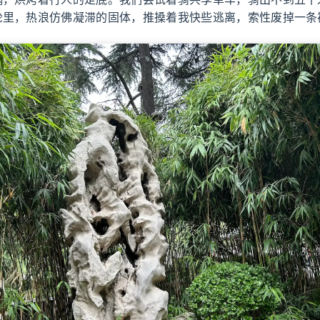
轮里，热浪仿佛凝滞的固体，推搡着我快些逃离，索性废掉一条