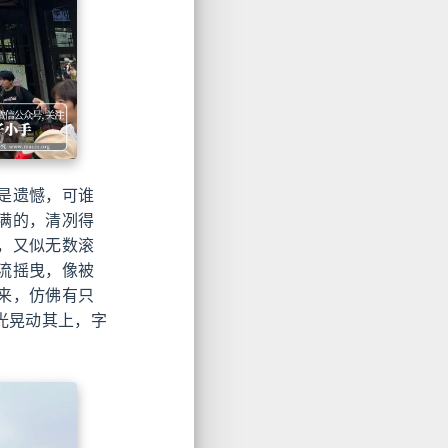
是遗憾，可谁
满的，清冽得
，又似无数滚
流摇曳，像被
来，仿佛有只
光晃动其上，字