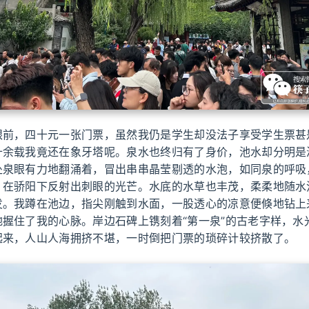
眼前，四十元一张门票，虽然我仍是学生却没法子享受学生票甚
十余载我竟还在象牙塔呢。泉水也终归有了身价，池水却分明是
处泉眼有力地翻涌着，冒出串串晶莹剔透的水泡，如同泉的呼吸
，在骄阳下反射出刺眼的光芒。水底的水草也丰茂，柔柔地随水
发。我蹲在池边，指尖刚触到水面，一股透心的凉意便倏地钻上
地握住了我的心脉。岸边石碑上镌刻着“第一泉”的古老字样，水
起来，人山人海拥挤不堪，一时倒把门票的琐碎计较挤散了。