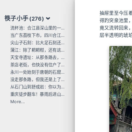
抽屉里至今压
筷子小手
(276)
得趵突泉池里
竟又流转回来
流杯池：合江县深山里的一行东洋刻痕
层半透明的琥
当广东荔枝下市，四川合江的才刚红透
尖山子石刻：比大足石刻还早300年
蒲江：除了耙耙柑，还有这么多唐宋石刻
天宝寺遗址：从那条路去，过这座桥来
茶店老街，也快没有住户了...
永川一处始刻于唐朝的石窟，人不多 值得去
没走那条路，但我还是上了巴岳山
从石门山到舒成岩：你以为去过宝顶山就是全部的大足石刻了吗？
重庆徒步翻车！暴雨后进山，差点栽在这座小山里
More...