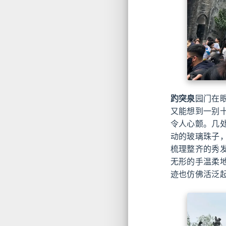
趵突泉
园门在
又能想到一别
令人心颤。几
动的玻璃珠子
梳理整齐的秀
无形的手温柔
迹也仿佛活泛