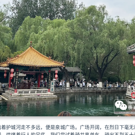
沿着护城河走不多远，便是泉城广场。广场开阔，在烈日下毫无
锅，烘烤着行人的足底。我们尝试着骑共享单车，骑出不到五十