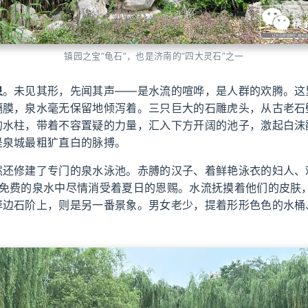
镇园之宝“龟石”，也是济南的“四大灵石”之一
泉
。未见其形，先闻其声——是水流的喧哗，是人群的欢腾。这
隔膜，泉水毫无保留地倾泻着。三只巨大的石雕虎头，从古老石
的水柱，带着不容置疑的力量，汇入下方开阔的池子，激起白沫
是泉城最粗犷直白的脉搏。
然还修建了专门的泉水泳池。赤膊的汉子、着鲜艳泳衣的妇人、
这免费的泉水中尽情消受着夏日的恩赐。水流抚摸着他们的皮肤
岸边石阶上，则是另一番景象。男女老少，提着形形色色的水桶
。