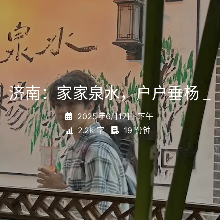
济南：家家泉水，户户垂杨
_
2025年6月17日 下午
2.2k 字
19 分钟