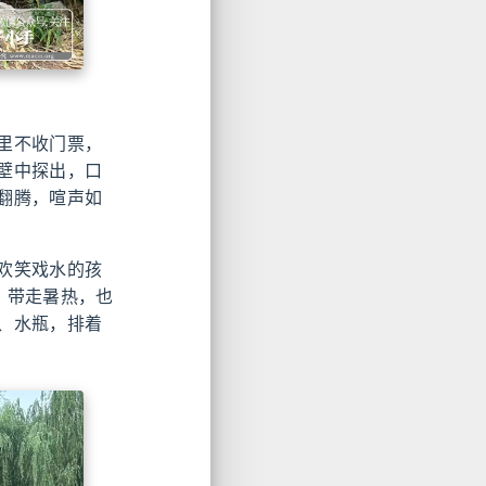
里不收门票，
壁中探出，口
翻腾，喧声如
欢笑戏水的孩
，带走暑热，也
、水瓶，排着