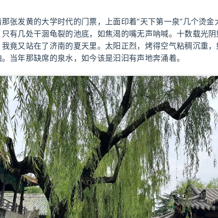
着那张发黄的大学时代的门票，上面印着“天下第一泉”几个烫金
，只有几处干涸龟裂的池底，如焦渴的嘴无声呐喊。十数载光阴
，我竟又站在了济南的夏天里。太阳正烈，烤得空气粘稠沉重，
珀。当年那缺席的泉水，如今该是汩汩有声地奔涌着。