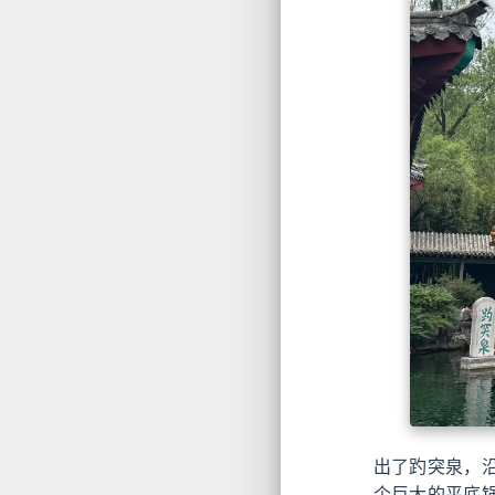
出了趵突泉，
个巨大的平底