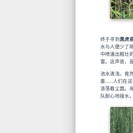
终于寻到
黑虎
水与人便少了
中喷涌出粗壮
雷。这声音，
池水清浅，竟
童……人们在
涤荡着尘嚣。
队耐心地接水