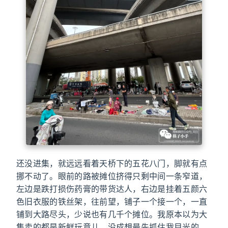
还没进集，就远远看着天桥下的五花八门，脚就有点
挪不动了。眼前的路被摊位挤得只剩中间一条窄道，
左边是跌打损伤药膏的带货达人，右边是挂着五颜六
色旧衣服的铁丝架，往前望，铺子一个接一个，一直
铺到大路尽头，少说也有几千个摊位。我原本以为大
集卖的都是新鲜玩意儿，没成想最先抓住我目光的，