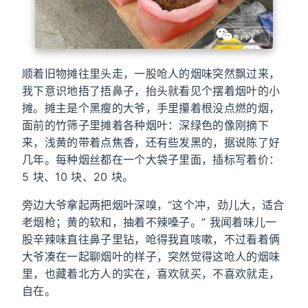
顺着旧物摊往里头走，一股呛人的烟味突然飘过来，
我下意识地捂了捂鼻子，抬头就看见个摆着烟叶的小
摊。摊主是个黑瘦的大爷，手里攥着根没点燃的烟，
面前的竹筛子里摊着各种烟叶：深绿色的像刚摘下
来，浅黄的带着点焦香，还有些发黑的，据说陈了好
几年。每种烟丝都在一个大袋子里面，插标写着价：
5 块、10 块、20 块。
旁边大爷拿起两把烟叶深嗅，“这个冲，劲儿大，适合
老烟枪；黄的软和，抽着不辣嗓子。” 我闻着味儿一
股辛辣味直往鼻子里钻，呛得我直咳嗽，不过看着俩
大爷凑在一起聊烟叶的样子，突然觉得这呛人的烟味
里，也藏着北方人的实在，喜欢就买，不喜欢就走，
自在。