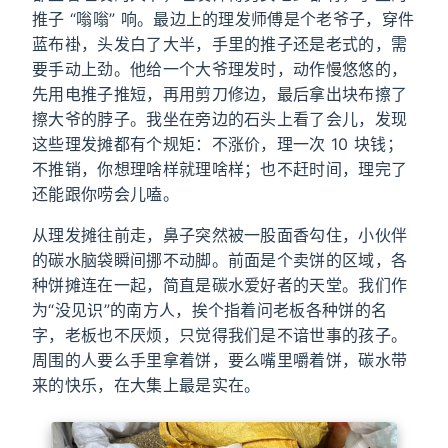
推子 “嗡嗡” 响。最边上的理发师傅是个老爷子，穿件
蓝布褂，头发白了大半，手里的推子还是老式的，需
要手动上劲。他给一个大爷理发时，动作慢悠悠的，
先用电推子推短，再用剪刀修边，最后拿出块布擦了
擦大爷的脖子。我坐在旁边的石头上看了会儿，发现
这些理发摊都有个规矩：不涨价，理一次 10 块钱；
不推销，你想理啥样就理啥样；也不赶时间，理完了
还能跟你唠会儿嗑。
从理发摊往前走，鼻子突然被一股面香勾住，小伙伴
的碳水脑袋瞬间挪不动脚。前面是个卖饼的区域，各
种饼摊连在一起，简直是碳水爱好者的天堂。我们作
为“没见识”的南方人，挨个指着问老板各种饼的名
字，老板也不厌烦，只觉得我们是不谙世事的孩子。
周围的人要么手里拿着饼，要么嘴里嚼着饼，碳水带
来的快乐，在大集上最是实在。