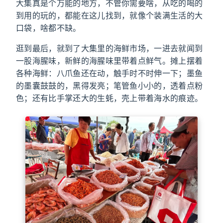
大集真是个万能的地方，不管你需要啥，从吃的喝的
到用的玩的，都能在这儿找到，就像个装满生活的大
口袋，啥都不缺。
逛到最后，就到了大集里的海鲜市场，一进去就闻到
一股海腥味，新鲜的海腥味里带着点鲜气。摊上摆着
各种海鲜：八爪鱼还在动，触手时不时伸一下；墨鱼
的墨囊鼓鼓的，黑得发亮；笔管鱼小小的，透着点粉
色；还有比手掌还大的生蚝，壳上带着海水的痕迹。