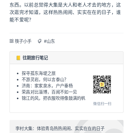
东西。以前总觉得大集是大人和老人才去的地方，这
次逛完才知道，这样热热闹闹、实实在在的日子，谁
能不爱呢？
筷子小手
#山东
📒 往期旅行笔记
探寻孤东海堤之旅
不游灵岩，何以言泰山？
济南：家家泉水，户户垂杨
荣昌对比淄博，百闻不如一见
锦江的风，把衣服吹得像鼓满的帆
微信扫一扫
李村大集：体验青岛热热闹闹、实实在在的日子