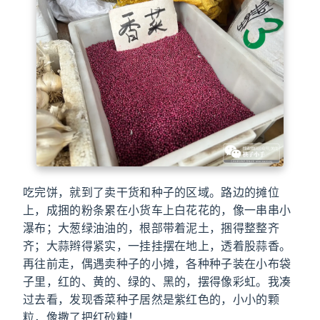
吃完饼，就到了卖干货和种子的区域。路边的摊位
上，成捆的粉条累在小货车上白花花的，像一串串小
瀑布；大葱绿油油的，根部带着泥土，捆得整整齐
齐；大蒜辫得紧实，一挂挂摆在地上，透着股蒜香。
再往前走，偶遇卖种子的小摊，各种种子装在小布袋
子里，红的、黄的、绿的、黑的，摆得像彩虹。我凑
过去看，发现香菜种子居然是紫红色的，小小的颗
粒，像撒了把红砂糖！