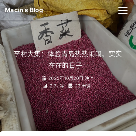
Macin's Blog
李村大集：体验青岛热热闹闹、实实
在在的日子
_
2025年10月20日 晚上
2.7k 字
23 分钟