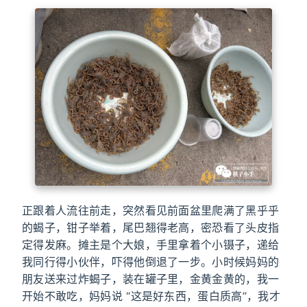
正跟着人流往前走，突然看见前面盆里爬满了黑乎乎
的蝎子，钳子举着，尾巴翘得老高，密恐看了头皮指
定得发麻。摊主是个大娘，手里拿着个小镊子，递给
我同行得小伙伴，吓得他倒退了一步。小时候妈妈的
朋友送来过炸蝎子，装在罐子里，金黄金黄的，我一
开始不敢吃，妈妈说 “这是好东西，蛋白质高”，我才