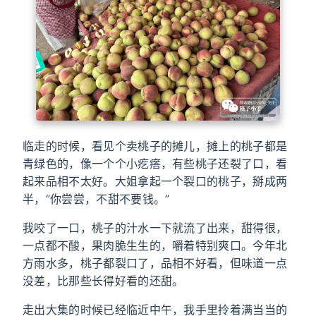
临走的时候，看见个卖桃子的摊儿，摊上的桃子都是
青绿色的，像一个个小疙瘩，有些桃子还裂了口，看
起来品相不太好。大姐拿起一个裂口的桃子，掰成两
半，“你尝尝，不甜不要钱。”
我咬了一口，桃子的汁水一下就流了出来，甜得很，
一点都不酸，果肉脆生生的，嚼着特别爽口。今年北
方雨水多，桃子都裂口了，品相不好看，但味道一点
没差，比那些长得好看的还甜。
走出大集的时候已经临近中午，我手里拎着满当当的