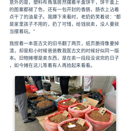
意外的是，塑料布角落居然摆着半盒饼干，饼干盒上
的图案都褪了色，还有一包开封的香肠，肠衣上沾着
点干了的油星子。我蹲下来看时，老奶奶笑着说：“都
是家里孩子不用的，扔了可惜，给钱就卖，没人要就
当摆着玩。”
我捏着一本医古文的旧书翻了两页，纸页脆得像要掉
渣，却是和小时候爸爸教我医古文的时候好似同一版
本。旧物摊哪是卖东西，是在卖一段段没说完的日子
，如今摊在这儿等着有人再拾起来看看。