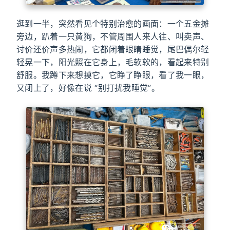
逛到一半，突然看见个特别治愈的画面：一个五金摊
旁边，趴着一只黄狗，不管周围人来人往、叫卖声、
讨价还价声多热闹，它都闭着眼睛睡觉，尾巴偶尔轻
轻晃一下，阳光照在它身上，毛软软的，看起来特别
舒服。我蹲下来想摸它，它睁了睁眼，看了我一眼，
又闭上了，好像在说 “别打扰我睡觉”。