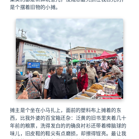
是个摆着旧物的小摊。
摊主是个坐在小马扎上，面前的塑料布上摊着的东
西，比我外婆的百宝箱还杂：泛黄的旧书里夹着几十
年前的粮票，洗得发白的的确良衬衫还带着樟脑球的
味儿，旧皮鞋的鞋尖有点磨损，却擦得锃亮。最让我