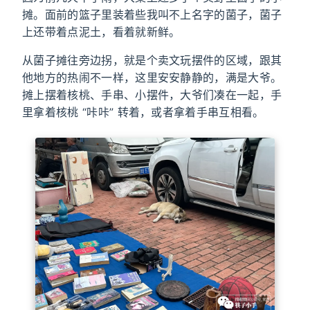
摊。面前的篮子里装着些我叫不上名字的菌子，菌子
上还带着点泥土，看着就新鲜。
从菌子摊往旁边拐，就是个卖文玩摆件的区域，跟其
他地方的热闹不一样，这里安安静静的，满是大爷。
摊上摆着核桃、手串、小摆件，大爷们凑在一起，手
里拿着核桃 “咔咔” 转着，或者拿着手串互相看。