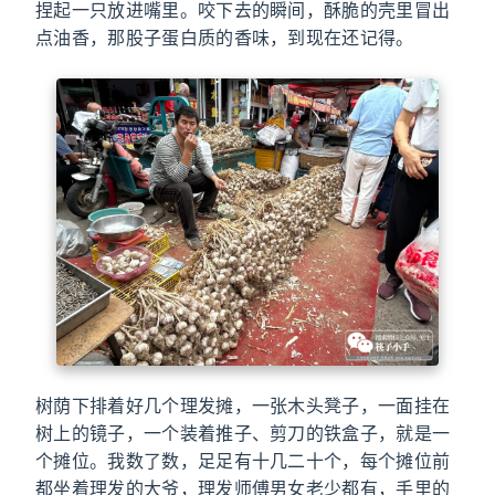
捏起一只放进嘴里。咬下去的瞬间，酥脆的壳里冒出
点油香，那股子蛋白质的香味，到现在还记得。
树荫下排着好几个理发摊，一张木头凳子，一面挂在
树上的镜子，一个装着推子、剪刀的铁盒子，就是一
个摊位。我数了数，足足有十几二十个，每个摊位前
都坐着理发的大爷，理发师傅男女老少都有，手里的