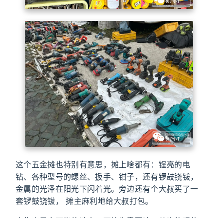
这个五金摊也特别有意思，摊上啥都有：锃亮的电
钻、各种型号的螺丝、扳手、钳子，还有锣鼓铙钹，
金属的光泽在阳光下闪着光。旁边还有个大叔买了一
套锣鼓铙钹， 摊主麻利地给大叔打包。