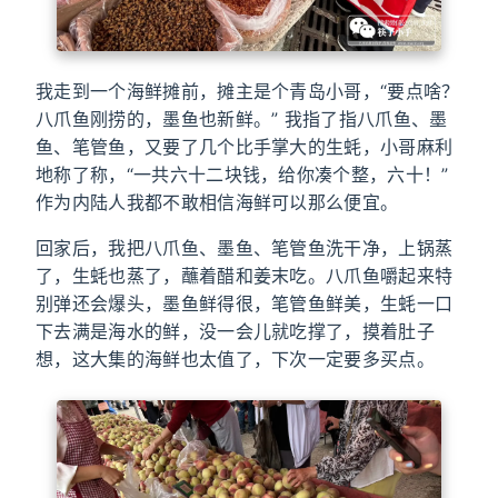
我走到一个海鲜摊前，摊主是个青岛小哥，“要点啥？
八爪鱼刚捞的，墨鱼也新鲜。” 我指了指八爪鱼、墨
鱼、笔管鱼，又要了几个比手掌大的生蚝，小哥麻利
地称了称，“一共六十二块钱，给你凑个整，六十！”
作为内陆人我都不敢相信海鲜可以那么便宜。
回家后，我把八爪鱼、墨鱼、笔管鱼洗干净，上锅蒸
了，生蚝也蒸了，蘸着醋和姜末吃。八爪鱼嚼起来特
别弹还会爆头，墨鱼鲜得很，笔管鱼鲜美，生蚝一口
下去满是海水的鲜，没一会儿就吃撑了，摸着肚子
想，这大集的海鲜也太值了，下次一定要多买点。