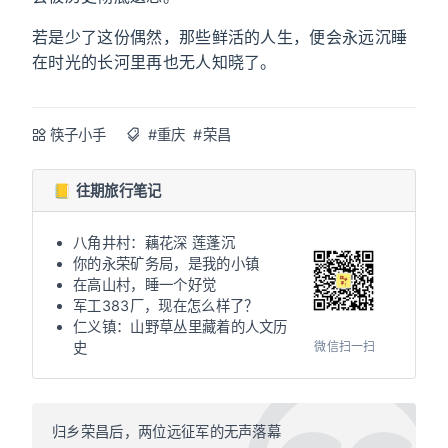
若是少了这份偶然，那些鲜活的人生，便会永远沉睡
在时光的长河里再也无人知晓了。
筷子小手
#重庆
#荣昌
📒 往期旅行笔记
八角井村：藕花深 莲蓬沉
你的永荣矿务局，是我的小镇
在高山村，睡一个好觉
军工383厂，现在怎么样了？
仁义镇：山野草丛里藏着的人文历
微信扫一扫
史
归乡荣昌后，两位远征军的无声落幕