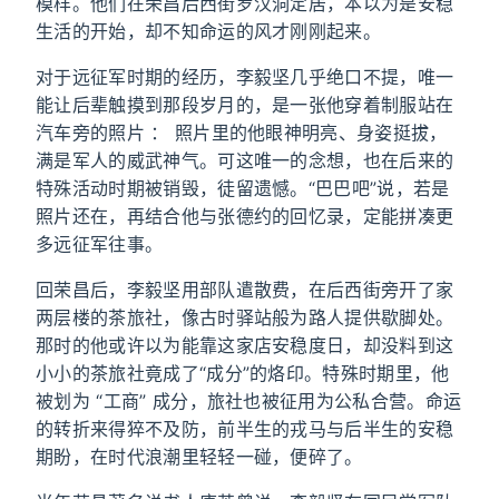
模样。他们在荣昌后西街罗汉洞定居，本以为是安稳
生活的开始，却不知命运的风才刚刚起来。
对于远征军时期的经历，李毅坚几乎绝口不提，唯一
能让后辈触摸到那段岁月的，是一张他穿着制服站在
汽车旁的照片 ： 照片里的他眼神明亮、身姿挺拔，
满是军人的威武神气。可这唯一的念想，也在后来的
特殊活动时期被销毁，徒留遗憾。“巴巴吧”说，若是
照片还在，再结合他与张德约的回忆录，定能拼凑更
多远征军往事。
回荣昌后，李毅坚用部队遣散费，在后西街旁开了家
两层楼的茶旅社，像古时驿站般为路人提供歇脚处。
那时的他或许以为能靠这家店安稳度日，却没料到这
小小的茶旅社竟成了“成分”的烙印。特殊时期里，他
被划为 “工商” 成分，旅社也被征用为公私合营。命运
的转折来得猝不及防，前半生的戎马与后半生的安稳
期盼，在时代浪潮里轻轻一碰，便碎了。