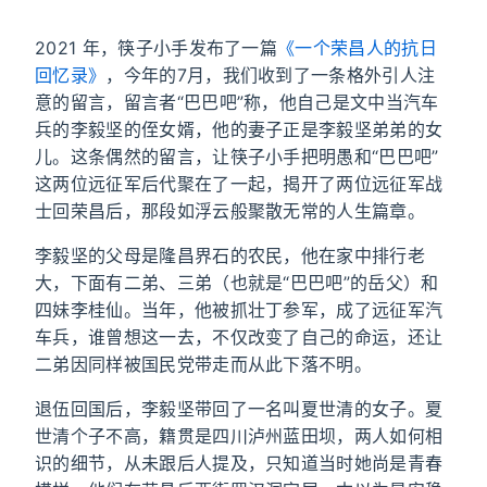
2021 年，筷子小手发布了一篇
《一个荣昌人的抗日
回忆录》
，今年的7月，我们收到了一条格外引人注
意的留言，留言者“巴巴吧”称，他自己是文中当汽车
兵的李毅坚的侄女婿，他的妻子正是李毅坚弟弟的女
儿。这条偶然的留言，让筷子小手把明愚和“巴巴吧”
这两位远征军后代聚在了一起，揭开了两位远征军战
士回荣昌后，那段如浮云般聚散无常的人生篇章。
李毅坚的父母是隆昌界石的农民，他在家中排行老
大，下面有二弟、三弟（也就是“巴巴吧”的岳父）和
四妹李桂仙。当年，他被抓壮丁参军，成了远征军汽
车兵，谁曾想这一去，不仅改变了自己的命运，还让
二弟因同样被国民党带走而从此下落不明。
退伍回国后，李毅坚带回了一名叫夏世清的女子。夏
世清个子不高，籍贯是四川泸州蓝田坝，两人如何相
识的细节，从未跟后人提及，只知道当时她尚是青春