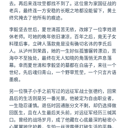
去。再后来连坟茔都找不到了。这位曾为家国征战的
老兵，最终连一方安稳的长眠之地都没能留下，黄土
终究掩去了他所有的痕迹。
李毅坚去世后，夏世清孤苦无依，改嫁了一位李姓退
休老师。可她的晚年依旧凄凉，百年之后，竟无子女
料理后事，立碑人落款竟是没有确切名讳的李氏后
人。从泸州到荣昌，她的一生好似孤雏辗转漂泊，苦
海中不至独处，最终在无人知晓的角落悄无声息落
幕。幸而夏世清和李毅坚的墓都在白庙子，来往一个
世纪，先后魂归青山，一个野草荒茔，一个只言片语
墨痕。
另一位筷子小手之前写过的远征军战士张德约，回荣
昌后的生活则是另一番光景。他被定为自由职业者，
一生隐忍谨慎。退伍时因通胀分文不剩，却仍选择做
回医生，且在人生最后关头前，对远征军经历三缄其
口。曾经的战场岁月，成了他藏在心底最深的秘密小
心翼翼地守护着，生怕一丝泄露便打破生活的平静，