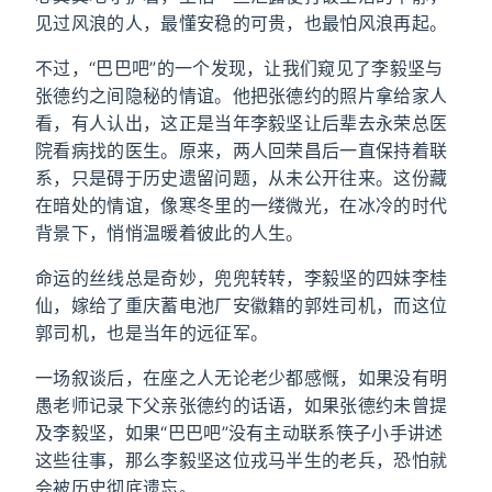
见过风浪的人，最懂安稳的可贵，也最怕风浪再起。
不过，“巴巴吧”的一个发现，让我们窥见了李毅坚与
张德约之间隐秘的情谊。他把张德约的照片拿给家人
看，有人认出，这正是当年李毅坚让后辈去永荣总医
院看病找的医生。原来，两人回荣昌后一直保持着联
系，只是碍于历史遗留问题，从未公开往来。这份藏
在暗处的情谊，像寒冬里的一缕微光，在冰冷的时代
背景下，悄悄温暖着彼此的人生。
命运的丝线总是奇妙，兜兜转转，李毅坚的四妹李桂
仙，嫁给了重庆蓄电池厂安徽籍的郭姓司机，而这位
郭司机，也是当年的远征军。
一场叙谈后，在座之人无论老少都感慨，如果没有明
愚老师记录下父亲张德约的话语，如果张德约未曾提
及李毅坚，如果“巴巴吧”没有主动联系筷子小手讲述
这些往事，那么李毅坚这位戎马半生的老兵，恐怕就
会被历史彻底遗忘。