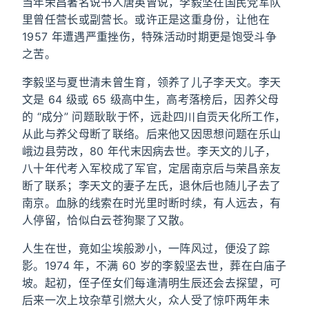
当年荣昌著名说书人唐英曾说，李毅坚在国民党军队
里曾任营长或副营长。或许正是这重身份，让他在
1957 年遭遇严重挫伤，特殊活动时期更是饱受斗争
之苦。
李毅坚与夏世清未曾生育，领养了儿子李天文。李天
文是 64 级或 65 级高中生，高考落榜后，因养父母
的 “成分” 问题耿耿于怀，远赴四川自贡天化所工作，
从此与养父母断了联络。后来他又因思想问题在乐山
峨边县劳改，80 年代末因病去世。李天文的儿子，
八十年代考入军校成了军官，定居南京后与荣昌亲友
断了联系；李天文的妻子左氏，退休后也随儿子去了
南京。血脉的线索在时光里时断时续，有人远去，有
人停留，恰似白云苍狗聚了又散。
人生在世，竟如尘埃般渺小，一阵风过，便没了踪
影。1974 年，不满 60 岁的李毅坚去世，葬在白庙子
坡。起初，侄子侄女们每逢清明生辰还会去探望，可
后来一次上坟杂草引燃大火，众人受了惊吓两年未