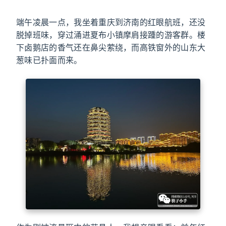
端午凌晨一点，我坐着重庆到济南的红眼航班，还没
脱掉班味，穿过涌进夏布小镇摩肩接踵的游客群。楼
下卤鹅店的香气还在鼻尖萦绕，而高铁窗外的山东大
葱味已扑面而来。