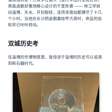
荣昌卤鹅却像场精心设计的千里奔袭 —— 林江早就
向淄博、天水、开封取经，连菏泽南站都蹲守了十几
个小时。当他在长沙把卤鹅塞给甲亢哥时，命运的齿
轮早已咔咔转动。
双城历史考
在淄博的市博物馆里，我惊讶于淄博的历史可以追溯
到新石器时代。