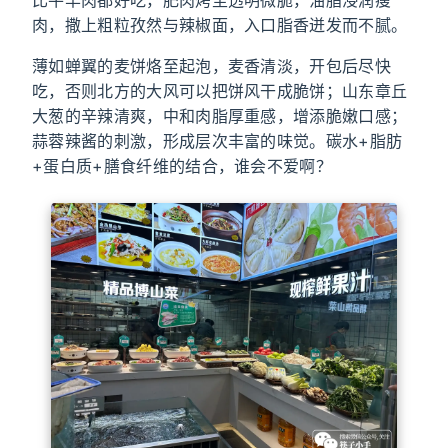
比牛羊肉都好吃，肥肉烤至透明微脆，油脂浸润瘦
肉，撒上粗粒孜然与辣椒面，入口脂香迸发而不腻。
薄如蝉翼的麦饼烙至起泡，麦香清淡，开包后尽快
吃，否则北方的大风可以把饼风干成脆饼；山东章丘
大葱的辛辣清爽，中和肉脂厚重感，增添脆嫩口感；
蒜蓉辣酱的刺激，形成层次丰富的味觉。碳水+脂肪
+蛋白质+膳食纤维的结合，谁会不爱啊？