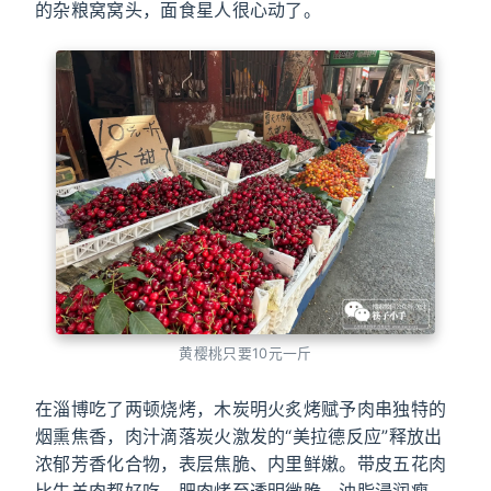
的杂粮窝窝头，面食星人很心动了。
黄樱桃只要10元一斤
在淄博吃了两顿烧烤，木炭明火炙烤赋予肉串独特的
烟熏焦香，肉汁滴落炭火激发的“美拉德反应”释放出
浓郁芳香化合物，表层焦脆、内里鲜嫩。带皮五花肉