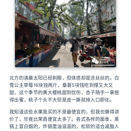
北方的清晨太阳已经刺眼，但体感却是凉丝丝的。白
雪公主草莓16块钱两斤，桑葚5块钱吃到撑又大又
甜，这个季节的黄大樱桃甜到忧伤，杏子随手一拿抿
得出蜜，桃子个头不大但是皮一撕就掉入口即化。
我知道这些水果我买的不是最便宜的，但我也懒得讲
价了，毕竟比荣昌便宜太多了。各式各样的面食，蒸
锅上冒白烟的，炸锅里油滋滋的，松软的适合减脂人