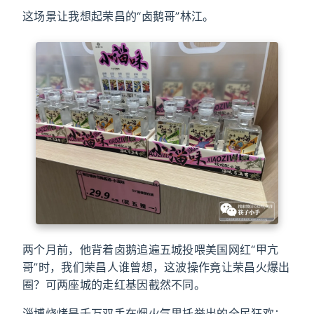
这场景让我想起荣昌的“卤鹅哥”林江。
两个月前，他背着卤鹅追遍五城投喂美国网红“甲亢
哥”时，我们荣昌人谁曾想，这波操作竟让荣昌火爆出
圈？可两座城的走红基因截然不同。
淄博烧烤是千万双手在烟火气里托举出的全民狂欢；