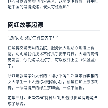
作为刚被流量砸中的荣昌人，我想亲眼看看：前年红
透中国的淄博烧烤，炭火可还温热？
网红故事起源
“您的小饼烤炉三件套齐了！”
在淄博交警支队的后院，服务员大姐贴心地送上食
物，明明是我们技术不好几乎把串烤糊，大姐的高情
商发言：你们烤得太好了，可以放到上面（保温层）
了。
所以这就是考公大省的平均水平吗？邻座带行李箱的
女大学生一个人熟练地卷起小饼，油星在炉上滋滋跳
舞，一瓶淄博产的绿兰莎啤酒，一点不扭捏。
前年三月，正是这群“特种兵”用短视频把淄博烧烤推
成了顶流。