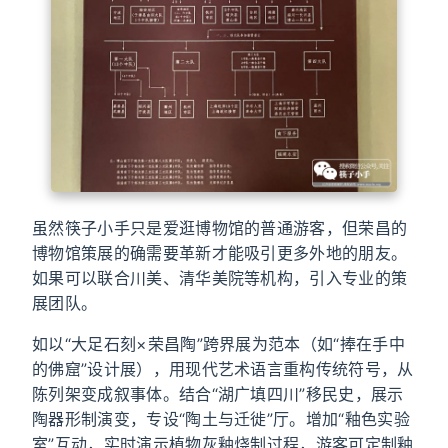
虽然筷子小手只是爱逛博物馆的普通游客，但荣昌的
博物馆策展的确需要革新才能吸引更多外地的朋友。
如果可以联合川美、清华美院等机构，引入专业的策
展团队。
如以“大足石刻×荣昌陶”跨界展为范本（如“捧在手中
的佛窟”设计展），用现代艺术语言重构传统符号，从
陈列架变成叙事体。结合“湖广填四川”移民史，展示
陶器形制演变，专设“陶土与迁徙”厅。增加“釉色实验
室”互动，实时演示植物灰釉烧制过程，游客可定制釉