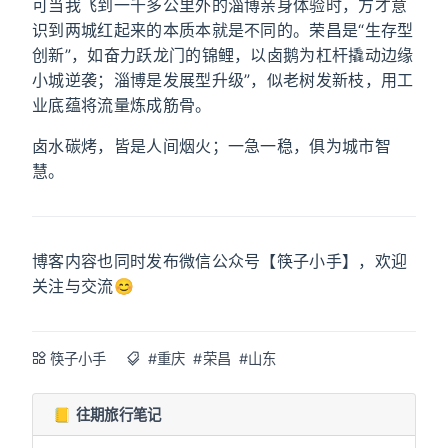
可当我飞到一千多公里外的淄博亲身体验时，方才意
识到两城红起来的本质本就是不同的。荣昌是“生存型
创新”，如奋力跃龙门的锦鲤，以卤鹅为杠杆撬动边缘
小城逆袭；淄博是发展型升级”，似老树发新枝，用工
业底蕴将流量炼成筋骨。
卤水碳烤，皆是人间烟火；一急一稳，俱为城市智
慧。
博客内容也同时发布微信公众号【筷子小手】，欢迎
关注与交流😊
筷子小手
#重庆
#荣昌
#山东
📒 往期旅行笔记