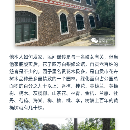
他本人如何发家，民间谣传是与一名妓女有关，但当
他家底殷实后，花了四万白银修公馆，自贡老百姓的
怨言是不少的。园子里名贵花木极多，是自贡市花卉
树木品种最多最精致的一个园林，绿化面积占公园总
面积的百分之九十以上：香樟、桂花、黄桷兰、黄桷
树、楠木、灰杨柳、山茶花、林青、金桔、兰惠、牡
丹、芍药、海棠、梅、柚、桃、李，树龄上百年的黄
桷树就有几十株。