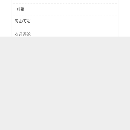
邮箱
网址(可选)
登录
提交
0
字
评论
按正序
按倒序
按热度
刷新
Powered by
Waline
v2.15.5