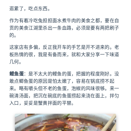
逛累了，吃点东西。
作为有着冷吃兔担担面水煮牛肉的美食之都，要在自
贡的美食江湖里杀出一条血路，必须是要有两把刷子
的。
这家店有多偏，反正我开车的手艺是开不进来的。老
板热情的很，我是有备而来，就和大家分享一下味道
几何。
鲤鱼蛋
：是不太大的鲤鱼的蛋，把握的程度刚好。没
敢点鲫鱼蛋的原因是怕太嫩了，容易在锅底捞不起
来。略有嚼头但不老的鱼蛋，泡椒的风味很够。来一
碗清汤面，把沉在碗底的鱼蛋捞起来浇在面上，拌匀
入口，妥妥是蟹黄拌面的平替。