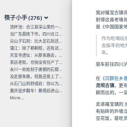
我对福宝古镇
筷子小手
(276)
射得这座老墙
是《中国国家地
流杯池：合江县深山里的一行东洋刻痕
当广东荔枝下市，四川合江的才刚红透
作为吃喝玩
尖山子石刻：比大足石刻还早300年
去探寻的地
蒲江：除了耙耙柑，还有这么多唐宋石刻
年。
天宝寺遗址：从那条路去，过这座桥来
茶店老街，也快没有住户了...
驱车前往四川泸
永川一处始刻于唐朝的石窟，人不多 值得去
没走那条路，但我还是上了巴岳山
在
《沉醉在乡
从石门山到舒成岩：你以为去过宝顶山就是全部的大足石刻了吗？
尧坝古镇
，更
重庆徒步翻车！暴雨后进山，差点栽在这座小山里
颖而出的，一
More...
走进福宝镇的
有贴砖的外墙
豆花饭，是吃