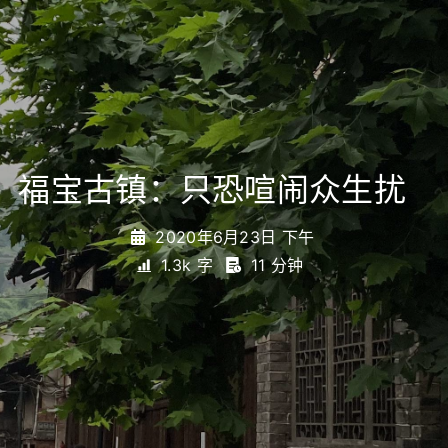
福宝古镇：只恐喧闹众生扰
_
2020年6月23日 下午
1.3k 字
11 分钟