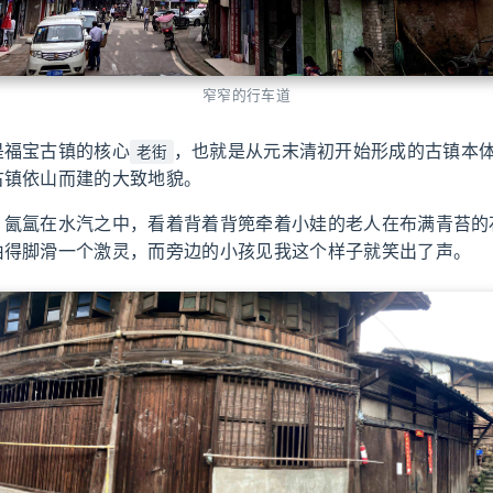
窄窄的行车道
是福宝古镇的核心
，也就是从元末清初开始形成的古镇本
老街
古镇依山而建的大致地貌。
，氤氲在水汽之中，看着背着背篼牵着小娃的老人在布满青苔的
由得脚滑一个激灵，而旁边的小孩见我这个样子就笑出了声。