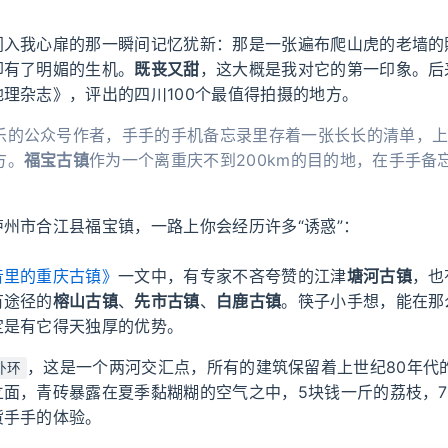
闯入我心扉的那一瞬间记忆犹新：那是一张遍布爬山虎的老墙的
却有了明媚的生机。
既丧又甜
，这大概是我对它的第一印象。后
理杂志》，评出的四川100个最值得拍摄的地方。
乐的公众号作者，手手的手机备忘录里存着一张长长的清单，
方。
福宝古镇
作为一个离重庆不到200km的目的地，在手手备
州市合江县福宝镇，一路上你会经历许多“诱惑”：
音里的重庆古镇》
一文中，有专家不吝夸赞的江津
塘河古镇
，也
有途径的
榕山古镇
、
先市古镇
、
白鹿古镇
。筷子小手想，能在那
定是有它得天独厚的优势。
，这是一个两河交汇点，所有的建筑保留着上世纪80年代
外环
立面，青砖暴露在夏季黏糊糊的空气之中，5块钱一斤的荔枝，
货手手的体验。