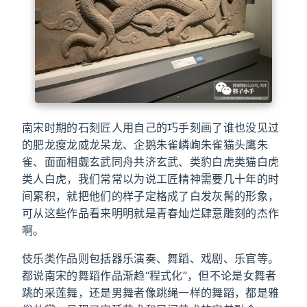
南宋时期的石刻匠人用自己的巧手刻画了谁也没见过
的肥龙瘦龙威龙呆龙、企鹅朱雀嶙峋朱雀猫头鹰朱
雀、面面相觑玄武同舟共济玄武、类豹白虎类猫白虎
类人白虎，我们常常以为说工匠精神需要几十年的时
间累积，就把他们的样子定格成了白发灰髯的形象，
可从这些作品看来明明就是青春灿烂肆意雕刻的杰作
啊。
伎乐类作品则包括器乐演奏、舞蹈、戏剧、乐官等。
都说南宋的舞蹈作品渐趋“程式化”，但不论是女舞者
跳的采莲舞，还是男舞者像跳绳一样的舞蹈，都是雅