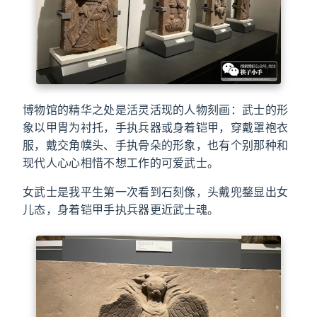
博物馆的精华之处是活灵活现的人物刻画：武士的形
象以甲胄为衬托，手执兵器或身着铠甲，穿戴罩袍衣
服，戴交角幞头、手执骨朵的形象，也有个别那种和
现代人心心相惜不想工作的可爱武士。
女武士是我平生第一次看到石刻像，头戴兜鍪显出女
儿态，身着铠甲手执兵器更近武士魂。