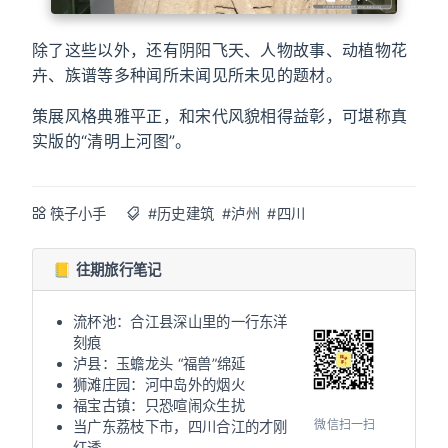
除了这些以外，还有阴阳飞天、人物故事、动植物花
卉、族谱等多种闻所未闻见所未见的题材。
策展风格典雅平正，和宋代风貌相得益彰，可堪称真
实版的“清明上河图”。
筷子小手
#历史建筑
#泸州
#四川
📒 往期旅行笔记
流杯池：合江县深山里的一行东洋
刻痕
泸县：玉蟾龙头 “福兽”绵延
狮滩庄园：河中岛外的烟火
福宝古镇：只恐喧闹众生扰
微信扫一扫
当广东荔枝下市，四川合江的才刚
红透