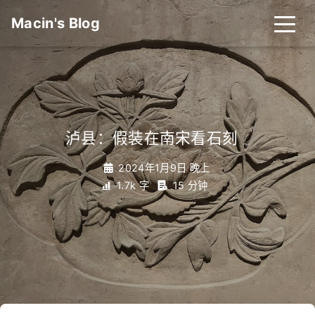
Macin's Blog
泸县：假装在南宋看石刻
_
2024年1月9日 晚上
1.7k 字
15 分钟