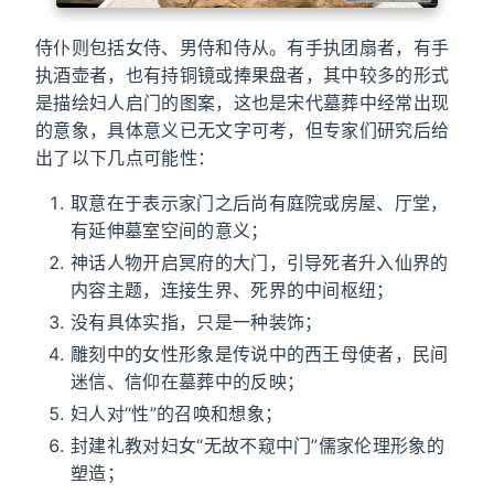
侍仆则包括女侍、男侍和侍从。有手执团扇者，有手
执酒壶者，也有持铜镜或捧果盘者，其中较多的形式
是描绘妇人启门的图案，这也是宋代墓葬中经常出现
的意象，具体意义已无文字可考，但专家们研究后给
出了以下几点可能性：
取意在于表示家门之后尚有庭院或房屋、厅堂，
有延伸墓室空间的意义；
神话人物开启冥府的大门，引导死者升入仙界的
内容主题，连接生界、死界的中间枢纽；
没有具体实指，只是一种装饰；
雕刻中的女性形象是传说中的西王母使者，民间
迷信、信仰在墓葬中的反映；
妇人对“性”的召唤和想象；
封建礼教对妇女“无故不窥中门”儒家伦理形象的
塑造；