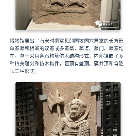
博物馆展出了南宋时期常见的同坟同穴异室的长方形
单室墓和相通的双室或多室墓，墓道、墓门、墓室均
在。墓室采用条石构筑仿木结构形式，内部镶嵌了多
种精美雕刻和仿木构件，墓顶有盝顶、藻井顶和穹隆
顶三种形式。