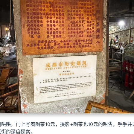
哄哄，门上写着喝茶10元，摄影+喝茶也10元的昭告，手手并
老街的深度探索。