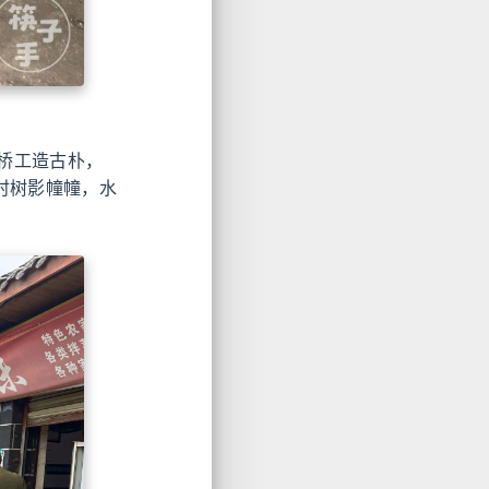
桥工造古朴，
时树影幢幢，水