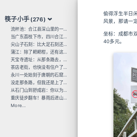
偷得浮生半日
筷子小手
(276)
风景，那请一
流杯池：合江县深山里的一行东洋刻痕
坐标：成都市
当广东荔枝下市，四川合江的才刚红透
40多元。
尖山子石刻：比大足石刻还早300年
蒲江：除了耙耙柑，还有这么多唐宋石刻
天宝寺遗址：从那条路去，过这座桥来
茶店老街，也快没有住户了...
永川一处始刻于唐朝的石窟，人不多 值得去
没走那条路，但我还是上了巴岳山
从石门山到舒成岩：你以为去过宝顶山就是全部的大足石刻了吗？
重庆徒步翻车！暴雨后进山，差点栽在这座小山里
More...