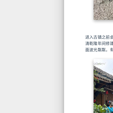
进入古镇之前
清乾隆年间修
面波光粼粼，有