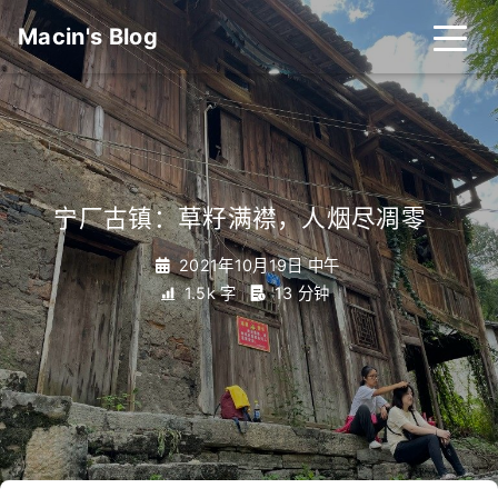
Macin's Blog
宁厂古镇：草籽满襟，人烟尽凋零
_
2021年10月19日 中午
1.5k 字
13 分钟