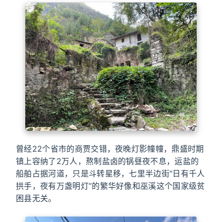
曾经22个省市的商贾交错，夜晚灯影幢幢，鼎盛时期
镇上容纳了2万人，熬制盐卤的锅昼夜不息，运盐的
船舶占据河道，只是斗转星移，七里半边街“日有千人
拱手，夜有万盏明灯”的繁华好像和巫溪这个国家级贫
困县无关。