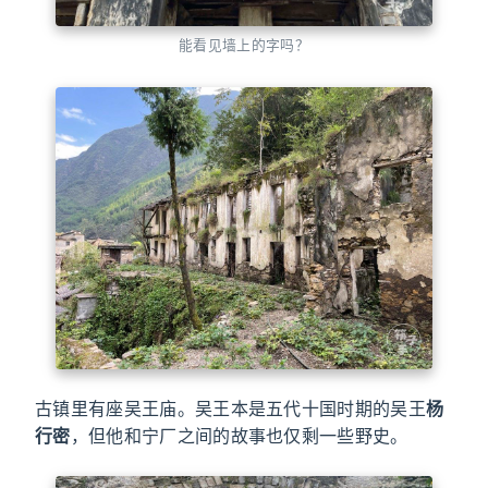
能看见墙上的字吗？
古镇里有座吴王庙。吴王本是五代十国时期的吴王
杨
行密
，但他和宁厂之间的故事也仅剩一些野史。