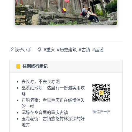
筷子小手
#重庆
#历史建筑
#古镇
#巫溪
📒 往期旅行笔记
去长寿，不去长寿湖
巫溪红池坝：这里有一份最实用攻
略
石船老街：看见重庆正在缓慢消失
的一帧
微信扫一扫
沉醉在乡音里的重庆古镇
玉龙老街：古镇悠悠竹林深深的好
地方