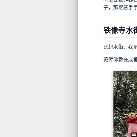
子，那跟着手
铁像寺水
比起水街，我
藏传佛教在成