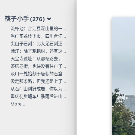
筷子小手
(276)
流杯池：合江县深山里的一行东洋刻痕
当广东荔枝下市，四川合江的才刚红透
尖山子石刻：比大足石刻还早300年
蒲江：除了耙耙柑，还有这么多唐宋石刻
天宝寺遗址：从那条路去，过这座桥来
茶店老街，也快没有住户了...
永川一处始刻于唐朝的石窟，人不多 值得去
没走那条路，但我还是上了巴岳山
从石门山到舒成岩：你以为去过宝顶山就是全部的大足石刻了吗？
重庆徒步翻车！暴雨后进山，差点栽在这座小山里
More...