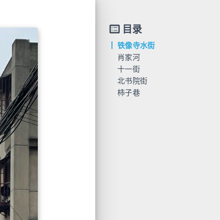
目录
铁像寺水街
肖家河
十一街
北书院街
柿子巷