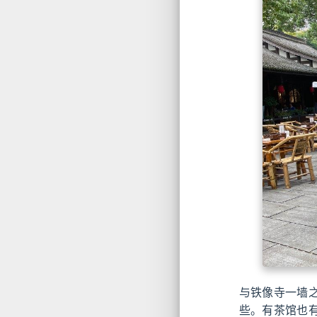
与铁像寺一墙
些。有茶馆也