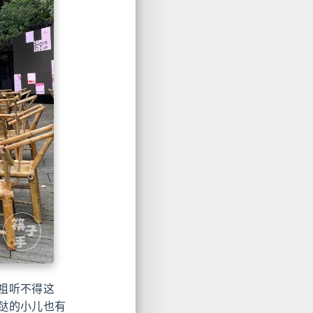
祖听不得这
跶的小儿也有