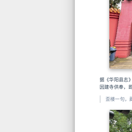
据《华阳县志
因建寺供奉，
歪楼一句，