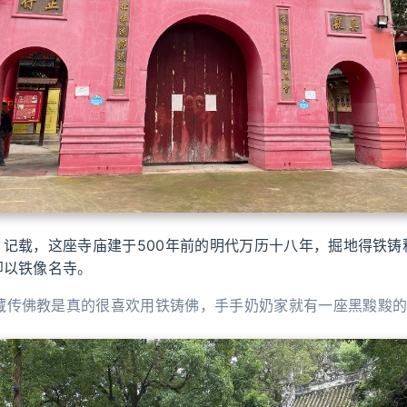
》记载，这座寺庙建于500年前的明代万历十八年，掘地得铁铸
即以铁像名寺。
藏传佛教是真的很喜欢用铁铸佛，手手奶奶家就有一座黑黢黢