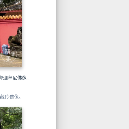
释迦牟尼佛像，
的藏传佛像。