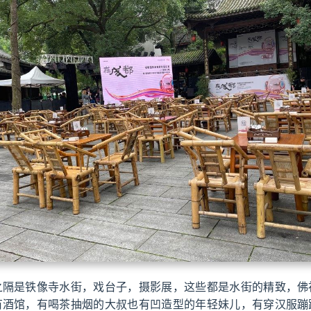
之隔是铁像寺水街，戏台子，摄影展，这些都是水街的精致，佛
有酒馆，有喝茶抽烟的大叔也有凹造型的年轻妹儿，有穿汉服蹦