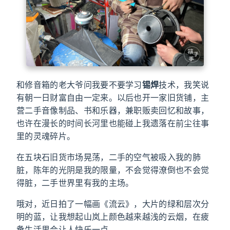
和修音箱的老大爷问我要不要学习
锡焊
技术，我笑说
有朝一日财富自由一定来。以后也开一家旧货铺，主
营二手音像制品、书和乐器，兼职贩卖回忆和故事，
也许在漫长的时间长河里也能碰上我遗落在前尘往事
里的灵魂碎片。
在五块石旧货市场晃荡，二手的空气被吸入我的肺
脏，陈年的光阴是我的限量，不会觉得潦倒也不会觉
得脏，二手世界里有我的主场。
哦对，近日拍了一幅画《流云》，大片的绿和层次分
明的蓝，让我想起山岚上颜色越来越浅的云烟，在疲
惫生活里会让人快乐一点。