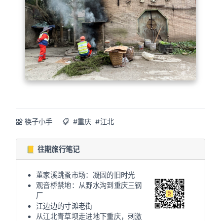
筷子小手
#重庆
#江北
📒 往期旅行笔记
董家溪跳蚤市场：凝固的旧时光
观音桥禁地：从野水沟到重庆三钢
厂
江边边的寸滩老街
从江北青草坝走进地下重庆，刺激