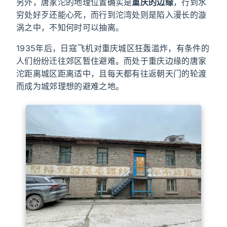
另外，唐家沱的地理位置确实是
重庆的边缘
，行到水
穷处好歹还能心死，而行到沱湾处则是陷入漫长的漩
涡之中，不知何时可以抽离。
1935年后，日寇飞机对重庆城区狂轰滥炸，有条件的
人们纷纷迁往郊区暂住避难。而处于重庆边缘的唐家
沱距离城区距离适中，且每天都有往返朝天门的轮渡
而成为城郊理想的避难之地。