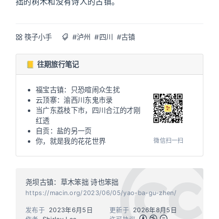
拙的树木和没有诗人的古镇。
筷子小手
#泸州
#四川
#古镇
📒 往期旅行笔记
福宝古镇：只恐喧闹众生扰
云顶寨：渝西川东鬼市录
当广东荔枝下市，四川合江的才刚
红透
自贡：盐的另一页
微信扫一扫
你，就是我的花花世界
尧坝古镇：草木笨拙 诗也笨拙
https://macin.org/2023/06/05/yao-ba-gu-zhen/
发布于
2023年6月5日
更新于
2026年8月5日