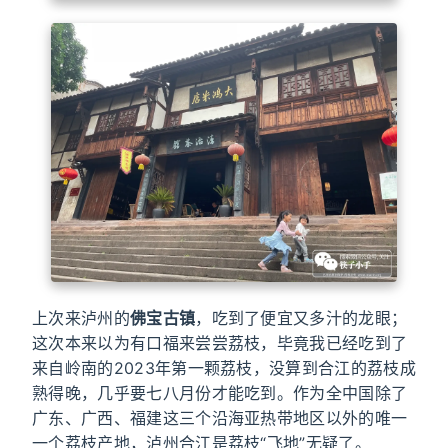
上次来泸州的
佛宝古镇
，吃到了便宜又多汁的龙眼；
这次本来以为有口福来尝尝荔枝，毕竟我已经吃到了
来自岭南的2023年第一颗荔枝，没算到合江的荔枝成
熟得晚，几乎要七八月份才能吃到。作为全中国除了
广东、广西、福建这三个沿海亚热带地区以外的唯一
一个荔枝产地，泸州合江是荔枝“飞地”无疑了。