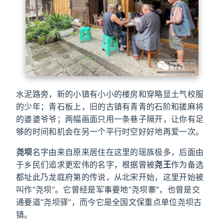
水泥路旁，新的小镇有小小的楼房和穿略显土气校服
的少年；青石板上，旧的古镇有青青的石阶和搓麻将
的婆婆爷爷；两幅画面只用一条巷子隔开，让你有足
够的时间和机会在另一个平行时空好好地再爱一次。
尧坝
名字由来自原来居住在这里的瑶族极多，后面由
于乡民们追求更宏伟的名字，根据曾被
尧王
作为备选
都址此乃龙庭府第的传说，从北宋开始，这里开始被
叫作“尧坝”。它曾经是军事要地“尧坝寨”，也曾是交
通要道“尧坝驿”，而今它是全国文保重点单位尧坝古
镇。