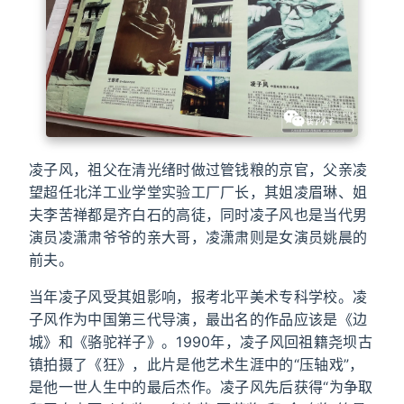
凌子风，祖父在清光绪时做过管钱粮的京官，父亲凌
望超任北洋工业学堂实验工厂厂长，其姐凌眉琳、姐
夫李苦禅都是齐白石的高徒，同时凌子风也是当代男
演员凌潇肃爷爷的亲大哥，凌潇肃则是女演员姚晨的
前夫。
当年凌子风受其姐影响，报考北平美术专科学校。凌
子风作为中国第三代导演，最出名的作品应该是《边
城》和《骆驼祥子》。1990年，凌子风回祖籍尧坝古
镇拍摄了《狂》，此片是他艺术生涯中的“压轴戏”，
是他一世人生中的最后杰作。凌子风先后获得“为争取