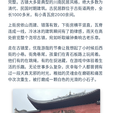
完整。古镇大多是典型的川南民居风格，绝大多数为
清代、民国时期建筑。古民居群位于古街道两旁，全
长1000多米，有小青瓦房2000余间。
上街房依山而建、错落有致，下街房横平竖直，瓦脊
连成一线，冷冰冰的建筑瞬间有了韵律感，雨天在高
处俯览整个尧坝古镇，宛如听取编钟奏响古老乐章。
走在古镇里，优哉游哉的节奏让我想起了小时候后西
街的小巷。街角巷尾，孩童们在青石板路上玩闹着。
他们有的在跳绳，有的在捉迷藏，在游戏中体验着生
活的乐趣。无论世事多么复杂，庆幸每个人都曾拥有
过一段天真无邪的时光，稚拙的灵魂会在磨砺和痛苦
中次次重生，被打磨成一颗白色的光滑的小石子。