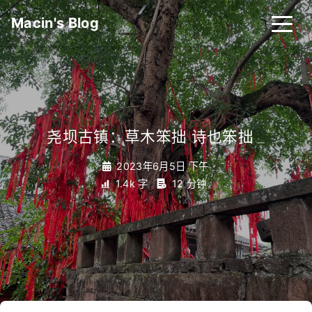
Macin's Blog
尧坝古镇：草木笨拙 诗也笨拙
_
2023年6月5日 下午
1.4k 字
12 分钟