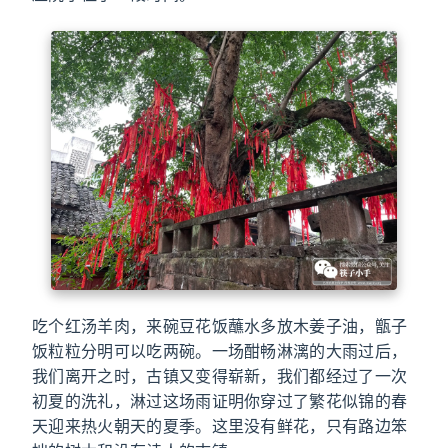
吃个红汤羊肉，来碗豆花饭蘸水多放木姜子油，甑子
饭粒粒分明可以吃两碗。一场酣畅淋漓的大雨过后，
我们离开之时，古镇又变得崭新，我们都经过了一次
初夏的洗礼，淋过这场雨证明你穿过了繁花似锦的春
天迎来热火朝天的夏季。这里没有鲜花，只有路边笨