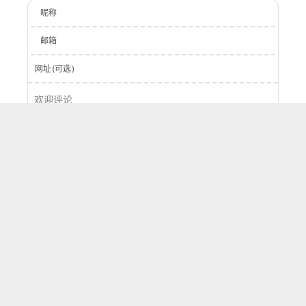
昵称
邮箱
网址(可选)
登录
提交
0
字
评论
按正序
按倒序
按热度
刷新