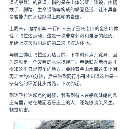
道式攀登）的音译，指的是在山体岩壁上建设，由钢
扶手、脚踏、生命钢缆等构成的攀登径道，让不具备
攀岩能力的人也能攀上陡峭的岩壁。
上周末，
一行四人去了重庆南川的金佛山体
筷子小手
验了飞拉达运动，这是一次非常刺激和难忘的经历，
是继上次天眼洞后的第二次飞拉达体验。
导航金佛山飞拉达到达目的，下车时有点儿诧异，因
为这就是一个废弃的水泥搅拌厂。电话联系老板后才
得知这里只是停车的地方，要顺着金山水库这条小河
再走大约20分钟，后来碰到同行小哥才知道这也是一
条有名的环湖徒步线路，下次约起。
到达飞拉达起点的时候，我看到有人在攀爬陡峭的悬
崖峭壁，站在地面看悬崖上的人，还能够谈笑风生，
顿觉厉害。