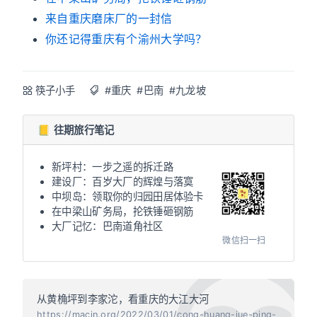
来自重庆磨床厂的一封信
你还记得重庆有个渝州大学吗？
筷子小手
#重庆
#巴南
#九龙坡
📒 往期旅行笔记
新坪村：一步之遥的拆迁路
建设厂：百岁大厂的辉煌与落寞
中坝岛：领取你的归园田居体验卡
在中梁山矿务局，抡铁锤砸钢筋
大厂记忆：巴南道角社区
微信扫一扫
从黄桷坪到李家沱，看重庆的大江大河
https://macin.org/2022/03/01/cong-huang-jue-ping-