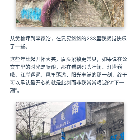
从黄桷坪到李家沱，在晃晃悠悠的233里我感觉快乐
了一些。
这些年比起开怀大笑，眉头紧锁更常见，如果说在公
交车里的时光是酝酿，那在看到码头壮阔、灯塔巍
峨、江岸遥遥、风筝荡漾、阳光丰满的那一刻，终于
可以承认最开心的就是此刻而非我常常戏谑的“下一
刻”。