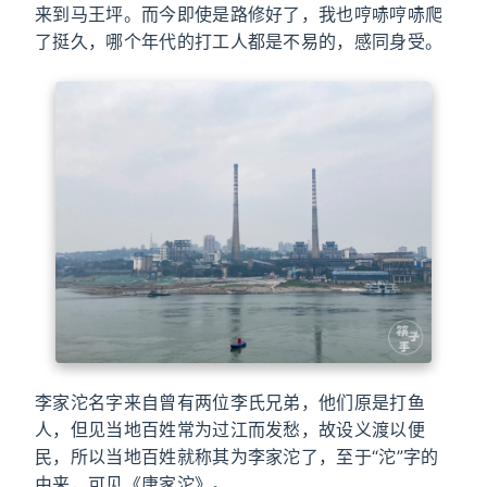
来到马王坪。而今即使是路修好了，我也哼哧哼哧爬
了挺久，哪个年代的打工人都是不易的，感同身受。
李家沱名字来自曾有两位李氏兄弟，他们原是打鱼
人，但见当地百姓常为过江而发愁，故设义渡以便
民，所以当地百姓就称其为李家沱了，至于“沱”字的
由来，可见《唐家沱》。