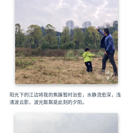
阳光下的江边将我的焦躁暂时治愈，水静流愈深，浅
渚波云影，波光粼粼是此刻的夕阳。