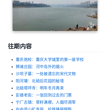
往期内容
重庆炮校：重庆大学城里的第一座学校
狮滩庄园：河中岛外的烟火
沙坝子墓：一处被遗忘的宋代文物
阳河塘：北碚后花园的秘境
北碚塔坪寺：明年冬月再来
彭镇老街：一张回到过去的门票
宁厂古镇：草籽满襟，人烟尽凋零
在中梁山矿务局，抡铁锤砸钢筋