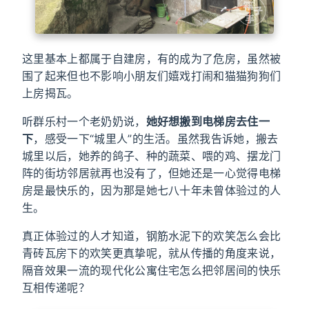
这里基本上都属于自建房，有的成为了危房，虽然被
围了起来但也不影响小朋友们嬉戏打闹和猫猫狗狗们
上房揭瓦。
听群乐村一个老奶奶说，
她好想搬到电梯房去住一
下
，感受一下“城里人”的生活。虽然我告诉她，搬去
城里以后，她养的鸽子、种的蔬菜、喂的鸡、摆龙门
阵的街坊邻居就再也没有了，但她还是一心觉得电梯
房是最快乐的，因为那是她七八十年未曾体验过的人
生。
真正体验过的人才知道，钢筋水泥下的欢笑怎么会比
青砖瓦房下的欢笑更真挚呢，就从传播的角度来说，
隔音效果一流的现代化公寓住宅怎么把邻居间的快乐
互相传递呢？