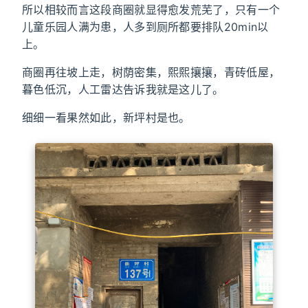
所以相较而言这段商圈就显得愈发荒芜了，只有一个
儿童乐园人满为患，人多到厕所都要排队20min以
上。
商圈再往坡上走，树荫密集，熙熙攘攘，青砖低屋，
暮色低沉，人工雷达告诉我就是这儿了。
细细一看果然如此，新坪村是也。