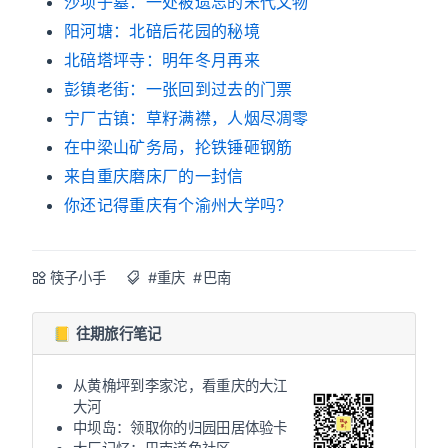
沙坝子墓：一处被遗忘的宋代文物
阳河塘：北碚后花园的秘境
北碚塔坪寺：明年冬月再来
彭镇老街：一张回到过去的门票
宁厂古镇：草籽满襟，人烟尽凋零
在中梁山矿务局，抡铁锤砸钢筋
来自重庆磨床厂的一封信
你还记得重庆有个渝州大学吗？
筷子小手
#重庆
#巴南
📒 往期旅行笔记
从黄桷坪到李家沱，看重庆的大江
大河
中坝岛：领取你的归园田居体验卡