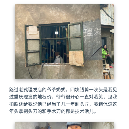
路过老式理发店的爷爷奶奶，四块钱剪一次头是我见
过重庆理发的地板价，爷爷很开心一直对我笑，见我
拍照还给我说他已经当了几十年剃头匠，我调侃道这
年头拿剃头刀的和手术刀的都是技术活儿。