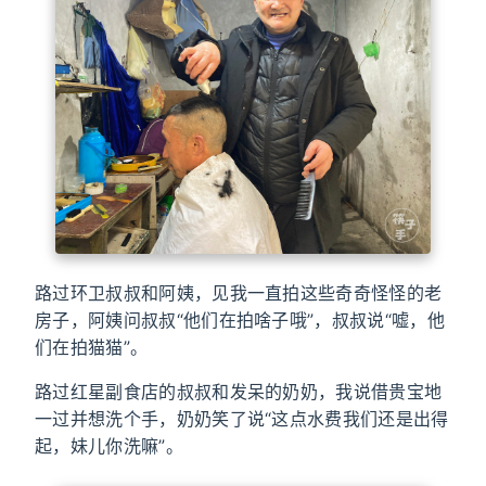
路过环卫叔叔和阿姨，见我一直拍这些奇奇怪怪的老
房子，阿姨问叔叔“他们在拍啥子哦”，叔叔说“嘘，他
们在拍猫猫”。
路过红星副食店的叔叔和发呆的奶奶，我说借贵宝地
一过并想洗个手，奶奶笑了说“这点水费我们还是出得
起，妹儿你洗嘛”。