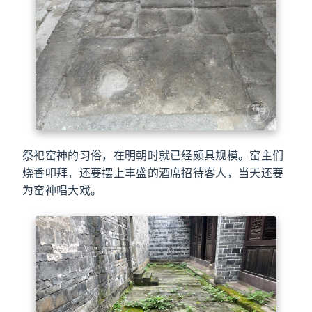
祭祀窑神的习俗，在明朝时就已经颇具规模。窑主们
烧香叩拜，还要摆上丰盛的酒席招待客人，当天还要
为窑神唱大戏。