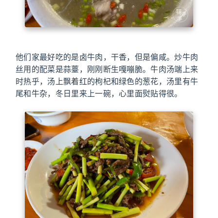
他们家最好吃的是卤牛肉，干香，但是偏咸。炒牛肉
丝用的配菜是蒜薹，刚刚断生嘎嘣脆。牛肉汤端上来
时热乎，汤上飘着红的枸杞和绿色的葱花，汤里有牛
尾和牛杂，冬日里来上一碗，心里面熨贴得很。