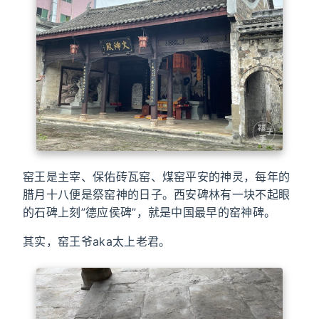
窑王是主宰、保佑砖瓦窑、煤窑平安的神灵，每年的
腊月十八便是祭窑神的日子。西安碑林有一块不起眼
的石碑上刻”德应侯碑”，就是中国最早的窑神碑。
其实，窑王爷aka太上老君。