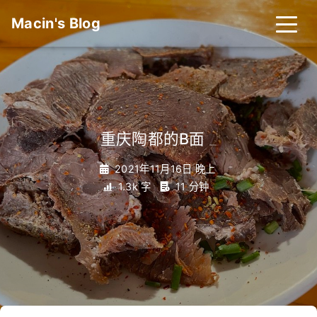
Macin's Blog
重庆陶都的B面
_
2021年11月16日 晚上
1.3k 字
11 分钟