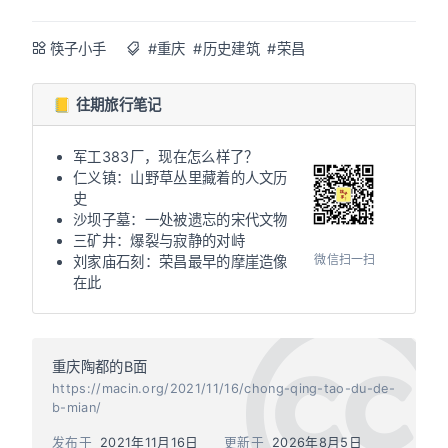
筷子小手
#重庆
#历史建筑
#荣昌
📒 往期旅行笔记
军工383厂，现在怎么样了？
仁义镇：山野草丛里藏着的人文历
史
沙坝子墓：一处被遗忘的宋代文物
三矿井：爆裂与寂静的对峙
微信扫一扫
刘家庙石刻：荣昌最早的摩崖造像
在此
重庆陶都的B面
https://macin.org/2021/11/16/chong-qing-tao-du-de-
b-mian/
发布于
2021年11月16日
更新于
2026年8月5日