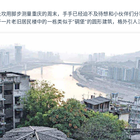
上坎用脚步测量重庆的周末，手手已经迫不及待想和小伙伴们分
于一片老旧居民楼中的一栋类似于“碉堡”的圆形建筑，格外引人