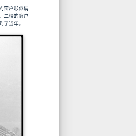
的窗户形似碉
。二楼的窗户
到了当年。