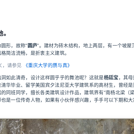
池。
圆形，故称“
圆庐
”。建材为砖木结构，地上两层，有一个坡屋
风格简洁流畅，是折衷主义建筑。
义，请参见
《重庆大学的赝与真》
脑洞如此清奇，设计这样圆乎乎的舞池呢？这就是
杨廷宝
，其母
位清华毕业、留学美国宾夕法尼亚大学建筑系的高材生，曾经是
侣的同班同学，擅长各类建筑设计作品，建筑界有“南杨北梁（梁
师也是一位传奇人物，如果有小伙伴感兴趣，手手可以下期和大