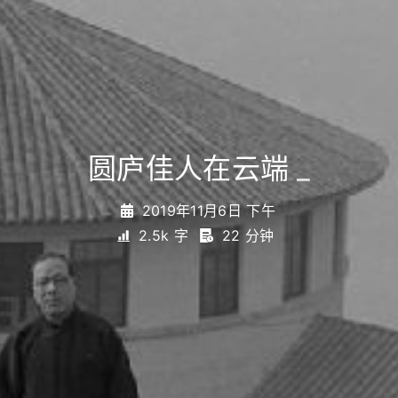
圆庐佳人在云端
_
2019年11月6日 下午
2.5k 字
22 分钟