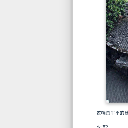
这幢圆乎乎的
水塔？