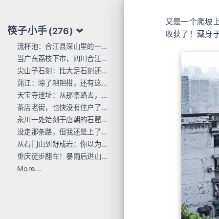
又是一个爬坡
筷子小手
(276)
收获了！藏身
流杯池：合江县深山里的一行东洋刻痕
当广东荔枝下市，四川合江的才刚红透
尖山子石刻：比大足石刻还早300年
蒲江：除了耙耙柑，还有这么多唐宋石刻
天宝寺遗址：从那条路去，过这座桥来
茶店老街，也快没有住户了...
永川一处始刻于唐朝的石窟，人不多 值得去
没走那条路，但我还是上了巴岳山
从石门山到舒成岩：你以为去过宝顶山就是全部的大足石刻了吗？
重庆徒步翻车！暴雨后进山，差点栽在这座小山里
More...