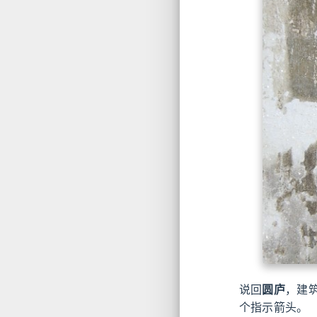
说回
圆庐
，建
个指示箭头。