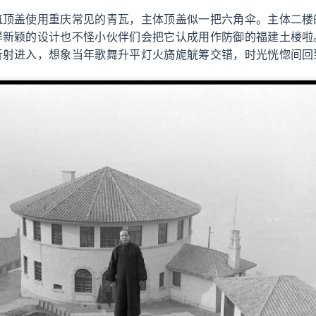
筑顶盖使用重庆常见的青瓦，主体顶盖似一把六角伞。主体二楼
样新颖的设计也不怪小伙伴们会把它认成用作防御的福建土楼啦
折射进入，想象当年歌舞升平灯火旖旎觥筹交错，时光恍惚间回