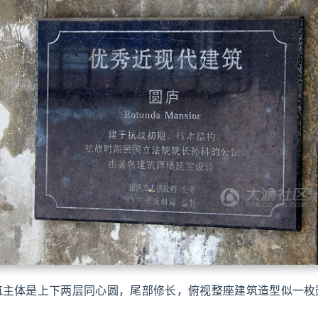
筑主体是上下两层同心圆，尾部修长，俯视整座建筑造型似一枚