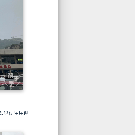
却彻彻底底迎