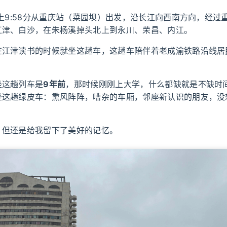
早上9:58分从重庆站（菜园坝）出发，沿长江向西南方向，经过
江津、白沙，在朱杨溪掉头北上到永川、荣昌、内江。
在江津读书的时候就坐这趟车，这趟车陪伴着老成渝铁路沿线居
坐这趟列车是
9年前
，那时候刚刚上大学，什么都缺就是不缺时
坐这趟绿皮车：熏风阵阵，嘈杂的车厢，邻座新认识的朋友，没
，但还是给我留下了美好的记忆。