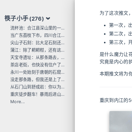
为了这次推文，
筷子小手
(276)
第一次，
流杯池：合江县深山里的一行东洋刻痕
第二次，
当广东荔枝下市，四川合江的才刚红透
第三次，
尖山子石刻：比大足石刻还早300年
蒲江：除了耙耙柑，还有这么多唐宋石刻
是什么魔力让
天宝寺遗址：从那条路去，过这座桥来
究竟是内心的
茶店老街，也快没有住户了...
永川一处始刻于唐朝的石窟，人不多 值得去
本期推文将为
没走那条路，但我还是上了巴岳山
从石门山到舒成岩：你以为去过宝顶山就是全部的大足石刻了吗？
重庆徒步翻车！暴雨后进山，差点栽在这座小山里
重庆到内江的5
More...