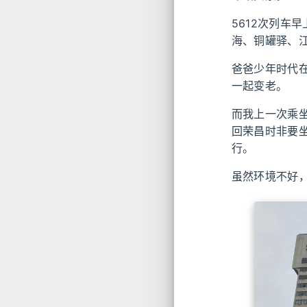
5612次列车
海、铜罐驿、
爸爸少年时代
一起变老。
而我上一次乘
回荣昌时非要
行。
虽然环境不好