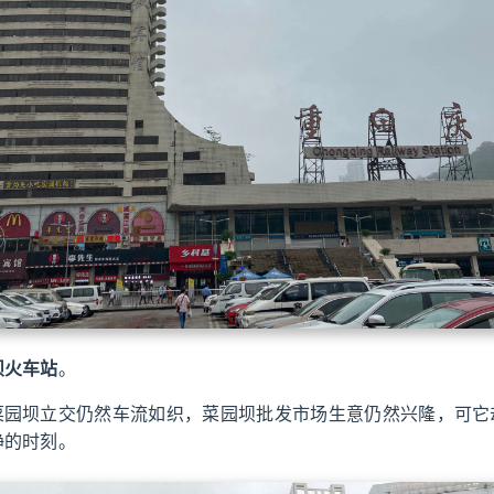
坝火车站
。
菜园坝立交仍然车流如织，菜园坝批发市场生意仍然兴隆，可它
静的时刻。