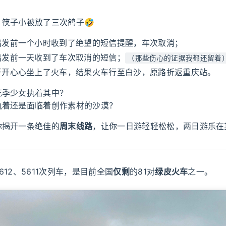
筷子小被放了三次鸽子🤣
出发前一个小时收到了绝望的短信提醒，车次取消；
出发前一天收到了车次取消的短信；
（那些伤心的证据我都还留着
开开心心坐上了火车，结果火车行至白沙，原路折返重庆站。
花季少女执着其中？
执着还是面临着创作素材的沙漠？
你揭开一条绝佳的
周末线路
，让你一日游轻轻松松，两日游乐在
612、5611次列车，是目前全国
仅剩
的81对
绿皮火车
之一。