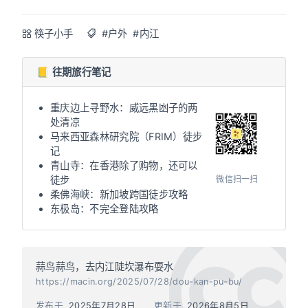
筷子小手
#户外
#内江
📒 往期旅行笔记
重庆边上寻野水：威远黑凼子的两
处清凉
马来西亚森林研究院（FRIM）徒步
记
青山寺：在香港除了购物，还可以
微信扫一扫
徒步
柔佛海峡：新加坡跨国徒步攻略
东极岛：不完全登陆攻略
蒜鸟蒜鸟，去内江陡坎瀑布耍水
https://macin.org/2025/07/28/dou-kan-pu-bu/
发布于
2025年7月28日
更新于
2026年8月5日