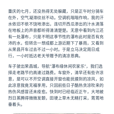
重庆的七月，还没热得无处躲藏，只是正午时分骑车
在外，空气凝滞纹丝不动。空调机嗡嗡作响，我的汗
水依旧不依不饶地渗出，连切开西瓜渗出的汁水滴落
在地板上的声音都听得清清楚楚。无意中看到内江还
有一处瀑布，只是不明这季节性的瀑布此时是否有充
沛的水，但转念一想成都上游近期下了暴雨，又看到
从荣昌开车过去不过一小时。于是立马决定周日成
行，一小时抵达老天爷赠予的清凉恩典。
车子驶出荣昌城，导航“瀑布缘休闲农家乐”，我们选
择走老路节约高速过路费。车窗外，清早还有些许凉
意，是可以不开空调直接开窗也能抚摸到的凉风，如
此凉意我竟无福享用，只因前些日子酷热贪凉吹来的
热伤风感冒还未痊愈。快到时已经临近正午，大地被
烈日蒸腾得微微发颤，田埂上草木无精打采，蔫蔫地
垂着头。