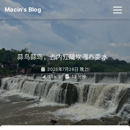
Macin's Blog
蒜鸟蒜鸟，去内江陡坎瀑布耍水
_
2025年7月28日 晚上
1.5k 字
13 分钟