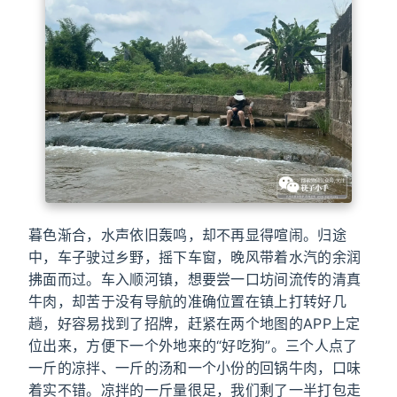
暮色渐合，水声依旧轰鸣，却不再显得喧闹。归途
中，车子驶过乡野，摇下车窗，晚风带着水汽的余润
拂面而过。车入顺河镇，想要尝一口坊间流传的清真
牛肉，却苦于没有导航的准确位置在镇上打转好几
趟，好容易找到了招牌，赶紧在两个地图的APP上定
位出来，方便下一个外地来的“好吃狗”。三个人点了
一斤的凉拌、一斤的汤和一个小份的回锅牛肉，口味
着实不错。凉拌的一斤量很足，我们剩了一半打包走