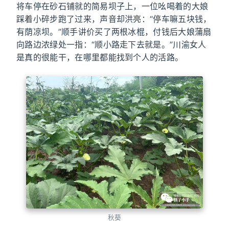
将车停在砂石铺就的简易坝子上，一位吆喝着的大娘
踩着小碎步跑了过来，声音却洪亮：“停车嘛五块钱，
有荫凉坝。”顺手讲价买了两根冰棍，付钱后大娘蒲扇
向路边浓绿处一指：“顺小路走下去就是。”川渝女人
是真的很能干，在哪里都能找到个人的活路。
秋葵