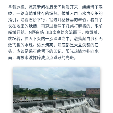
拿着冰棍，凉意瞬间在唇齿间弥漫开来，缓缓滑下喉
咙，一路浇熄着残存的燥热。循着人声与水声交织的
指引，沿着石阶下行，钻过几丛低垂的翠竹，看到了
长在地里的
秋葵
，再穿过桥洞下几桌打麻将的，眼前
豁然开朗。N匹白练自山崖高处奔流而下，喧嚣着、
跳跃着，撞入下头的一泓深潭之中，激荡起白浪和无
数飞溅的水珠。潭水清亮，潭底都是大且尖锐的石
头，应该是采石后留下的印记，阳光热情地扑向水
面，再被水波揉碎成点点跳跃的光斑。