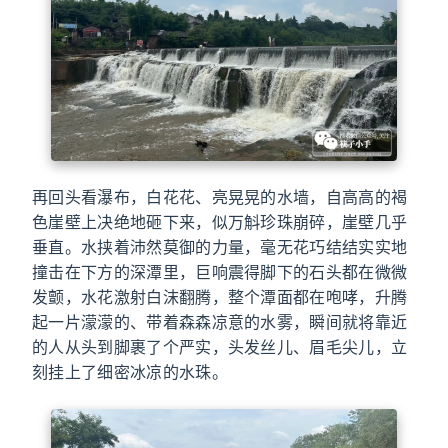
再回头看瀑布，白花花、亮晃晃的水墙，自高高的褐
色崖壁上决绝地砸下来，似万斛珍珠崩碎，崖壁几乎
垂直。水挟着沛然莫御的力量，毫无花巧结结实实地
撞击在下方的深潭里，巨响震得脚下的石头都在微微
发颤，水花激射白沫翻腾，整个潭面都在咆哮，升腾
起一片濛濛的、带着森森凉意的水雾，瞬间就将靠近
的人从头到脚裹了个严实，头发丝儿、眉毛尖儿，立
刻挂上了细密冰凉的水珠。