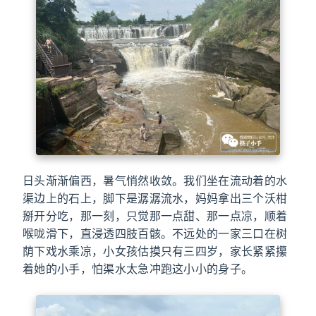
日头渐渐偏西，暑气悄然收敛。我们坐在流动着的水
渠边上的石上，脚下是潺潺流水，妈妈拿出三个沃柑
掰开分吃，那一刻，只觉那一点甜、那一点凉，顺着
喉咙滑下，直浸透四肢百骸。不远处的一家三口在树
荫下戏水乘凉，小女孩估摸只有三四岁，家长紧紧攥
着她的小手，怕渠水太急冲跑这小小的身子。