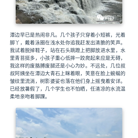
潭边早已是热闹非凡。几个孩子只穿着小短裤，光着
脚丫，戴着泳圈在浅水处你追我赶发出清脆的笑声。
我试着脱掉鞋子，站在石头跳蹬上把脚放进水里，水
里青苔挺多，小孩子重心低摔一跤爬起来应是无碍，
我这样的废胳膊废腿还是小心为妙。不远处，几位叔
叔阿姨坐在潭边大青石上眯着眼，笑意在脸上蜿蜒的
皱纹里流淌，树影婆娑也落在他们身上摇曳着安详。
已经放暑假了，几个学生也不怕晒，任清凉的水流温
柔地亲吻着脚踝。