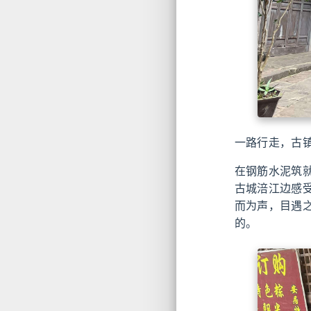
一路行走，古
在钢筋水泥筑
古城涪江边感
而为声，目遇
的。