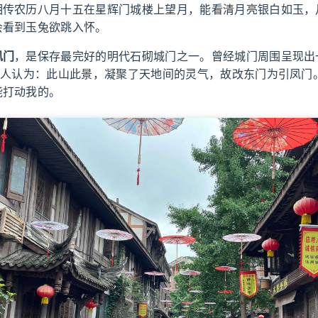
相传农历八月十五在星辉门城楼上望月，能看清月亮银白如玉，
会看到玉兔欲跳入怀。
凤门
，是保存最完好的明代石砌城门之一。曾经城门周围呈现出
。古人认为：此山此景，凝聚了天地间的灵气，故改东门为引凤门
能打动我的。