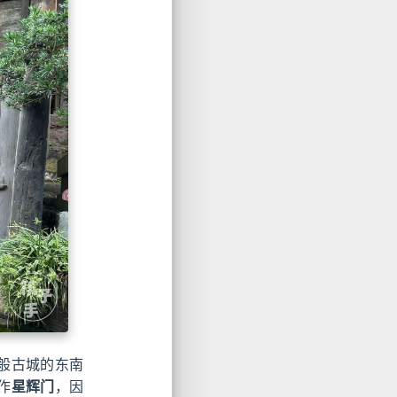
般古城的东南
作
星辉门
，因