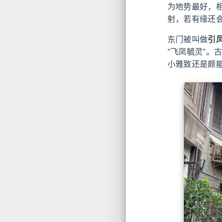
为地势最好，
射，若有缘还
东门被叫做
引
“飞凤毓灵”
小雅致还是颇