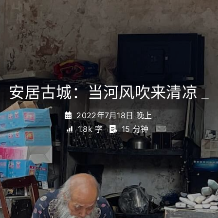
安居古城：当河风吹来清凉
_
2022年7月18日 晚上
1.8k 字
15 分钟