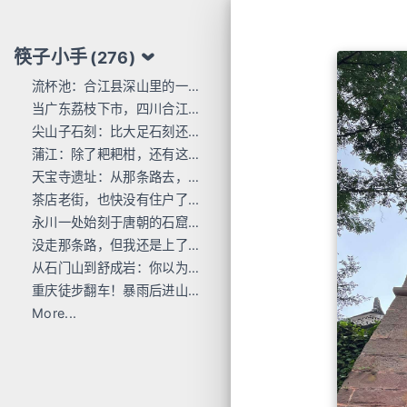
筷子小手
(276)
流杯池：合江县深山里的一行东洋刻痕
当广东荔枝下市，四川合江的才刚红透
尖山子石刻：比大足石刻还早300年
蒲江：除了耙耙柑，还有这么多唐宋石刻
天宝寺遗址：从那条路去，过这座桥来
茶店老街，也快没有住户了...
永川一处始刻于唐朝的石窟，人不多 值得去
没走那条路，但我还是上了巴岳山
从石门山到舒成岩：你以为去过宝顶山就是全部的大足石刻了吗？
重庆徒步翻车！暴雨后进山，差点栽在这座小山里
More...