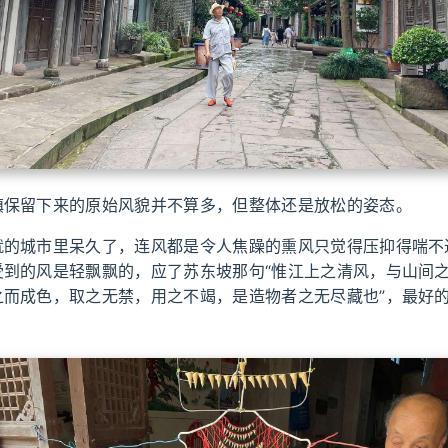
镇保留下来的原始风貌并不算多，但整体还是放松的姿态。
就的城市里呆久了，连风都是令人焦躁的熏风只觉得压抑得喘不
受到的风是轻飘飘的，应了苏东坡那句“惟江上之清风，与山间
之而成色，取之无禁，用之不竭，是造物者之无尽藏也”，最好