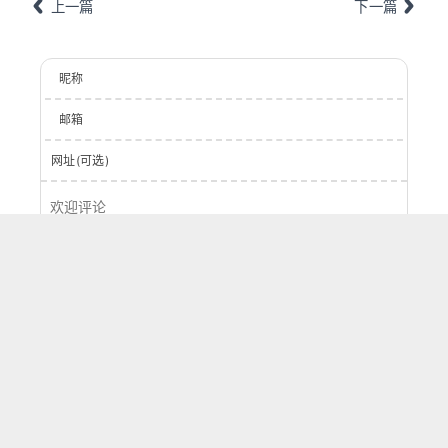
上一篇
下一篇
昵称
邮箱
网址(可选)
登录
提交
0
字
评论
按正序
按倒序
按热度