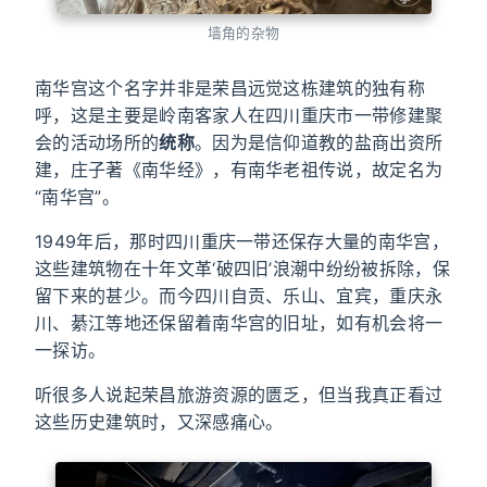
墙角的杂物
南华宫这个名字并非是荣昌远觉这栋建筑的独有称
呼，这是主要是岭南客家人在四川重庆市一带修建聚
会的活动场所的
统称
。因为是信仰道教的盐商出资所
建，庄子著《南华经》，有南华老祖传说，故定名为
“南华宫”。
1949年后，那时四川重庆一带还保存大量的南华宫，
这些建筑物在十年文革‘破四旧’浪潮中纷纷被拆除，保
留下来的甚少。而今四川自贡、乐山、宜宾，重庆永
川、綦江等地还保留着南华宫的旧址，如有机会将一
一探访。
听很多人说起荣昌旅游资源的匮乏，但当我真正看过
这些历史建筑时，又深感痛心。