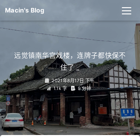
Macin's Blog
远觉镇南华宫戏楼，连牌子都快保不
住了
_
2021年8月17日 下午
1.1k 字
9 分钟