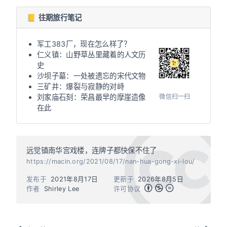
📒 往期旅行笔记
军工383厂，现在怎么样了？
仁义镇：山野草丛里藏着的人文历
史
沙坝子墓：一处被遗忘的宋代文物
三矿井：爆裂与寂静的对峙
微信扫一扫
刘家庙石刻：荣昌最早的摩崖造像
在此
远觉镇南华宫戏楼，连牌子都快保不住了
https://macin.org/2021/08/17/nan-hua-gong-xi-lou/
发布于
2021年8月17日
更新于
2026年8月5日
作者
Shirley Lee
许可协议