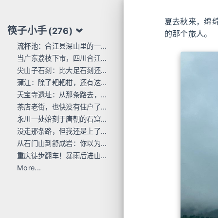
夏去秋来，绵
筷子小手
(276)
的那个旅人。
流杯池：合江县深山里的一行东洋刻痕
当广东荔枝下市，四川合江的才刚红透
尖山子石刻：比大足石刻还早300年
蒲江：除了耙耙柑，还有这么多唐宋石刻
天宝寺遗址：从那条路去，过这座桥来
茶店老街，也快没有住户了...
永川一处始刻于唐朝的石窟，人不多 值得去
没走那条路，但我还是上了巴岳山
从石门山到舒成岩：你以为去过宝顶山就是全部的大足石刻了吗？
重庆徒步翻车！暴雨后进山，差点栽在这座小山里
More...