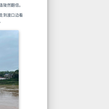
值陡然翻倍。
走到渡口边看
。