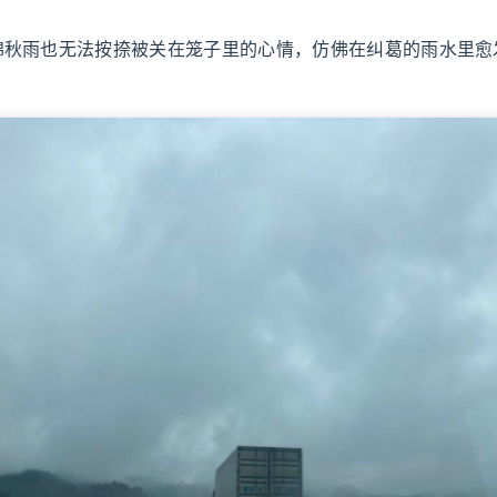
绵秋雨也无法按捺被关在笼子里的心情，仿佛在纠葛的雨水里愈