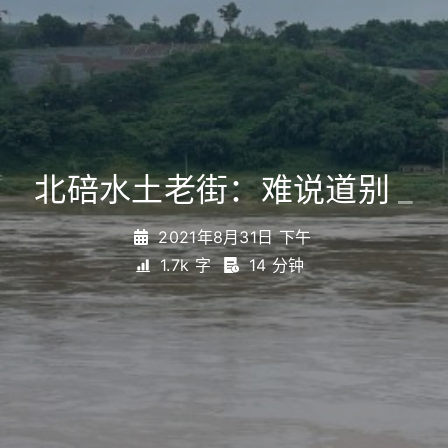
北碚水土老街：难说道别
_
2021年8月31日 下午
1.7k 字
14 分钟