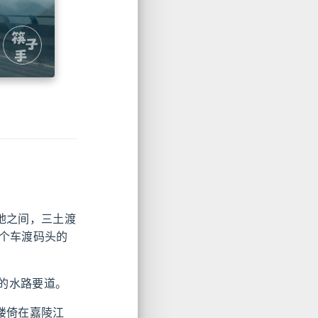
地之间，三土渡
个车渡码头的
的水路要道。
楼倚在嘉陵江