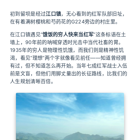
初到留坝是经过
江口镇
，无心看到的红军队部旧址，
在有着满树樱桃和芍药花的G224旁边的村庄里。
在江口镇遇见“
饿饭的穷人快来当红军
”这条标语在土
墙上，90年前的呐喊穿透时光击中当代社畜的胃。
1935年的穷人是物理性饥饿，而我们则是精神性饥
渴，看见“理想”两个字就像看见前任——知道曾经拥
有过，但不知道怎么再开始。当年七成红军战士入伍
前是文盲，但他们用脚丈量出的长征路线，比我们的
人生规划清晰百倍。