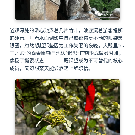
道观深处的洗心池浮着几片竹叶，池底沉着游客投掷
的硬币。盯着水面倒影中自己熬夜恢复不动的眼袋黑
眼圈，忽然想起那些因为工作失眠的夜晚。大殿里“帝
王之师”的鎏金匾额与池边“退思”石刻形成微妙对峙，
像极了撕裂状态————既渴望成为不可替代的核心
成员，又幻想某天能潇洒递上辞职信。