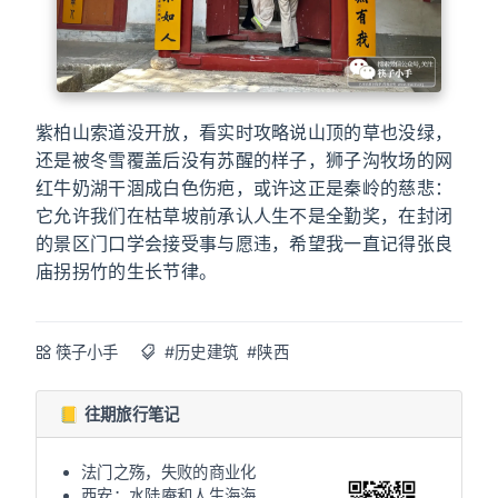
紫柏山索道没开放，看实时攻略说山顶的草也没绿，
还是被冬雪覆盖后没有苏醒的样子，狮子沟牧场的网
红牛奶湖干涸成白色伤疤，或许这正是秦岭的慈悲：
它允许我们在枯草坡前承认人生不是全勤奖，在封闭
的景区门口学会接受事与愿违，希望我一直记得张良
庙拐拐竹的生长节律。
筷子小手
#历史建筑
#陕西
📒 往期旅行笔记
法门之殇，失败的商业化
西安：水陆庵和人生海海