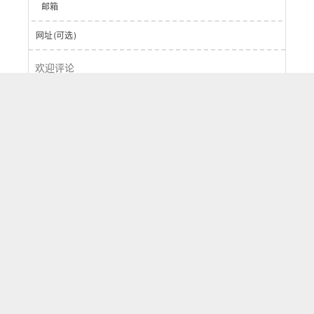
邮箱
网址(可选)
登录
提交
0
字
评论
按正序
按倒序
按热度
刷新
Powered by
Waline
v2.15.5