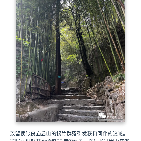
汉留侯张良庙后山的拐竹群落引发我和同伴的议论。