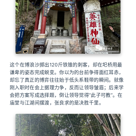
这个在博浪沙掷出120斤铁锥的刺客，却在圯桥用最
谦卑的姿态完成蜕变。你以为的台前争得面红耳赤，
却忘了真正的博弈往往始于低头系鞋带的瞬间。就像
刚入职时在会上据理力争，反而让领导皱眉；后来学
会把方案写成选择题，倒让领导觉得“此子可教”。在
庙堂与江湖间摆渡，张良求的是决胜千里。