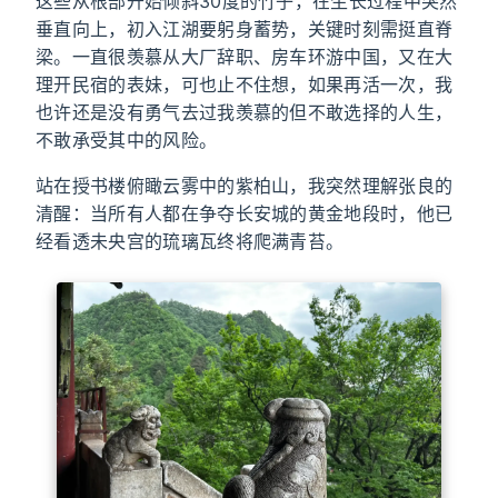
这些从根部开始倾斜30度的竹子，在生长过程中突然
垂直向上，初入江湖要躬身蓄势，关键时刻需挺直脊
梁。一直很羡慕从大厂辞职、房车环游中国，又在大
理开民宿的表妹，可也止不住想，如果再活一次，我
也许还是没有勇气去过我羡慕的但不敢选择的人生，
不敢承受其中的风险。
站在授书楼俯瞰云雾中的紫柏山，我突然理解张良的
清醒：当所有人都在争夺长安城的黄金地段时，他已
经看透未央宫的琉璃瓦终将爬满青苔。