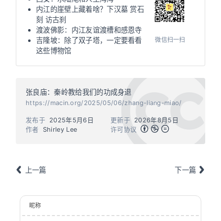
内江的崖壁上藏着啥？下汉墓 赏石
刻 访古刹
渡波佛影：内江友谊渡槽和感恩寺
微信扫一扫
吉隆坡：除了双子塔，一定要看看
这些博物馆
张良庙：秦岭教给我们的功成身退
https://macin.org/2025/05/06/zhang-liang-miao/
发布于
2025年5月6日
更新于
2026年8月5日
作者
Shirley Lee
许可协议
上一篇
下一篇
昵称