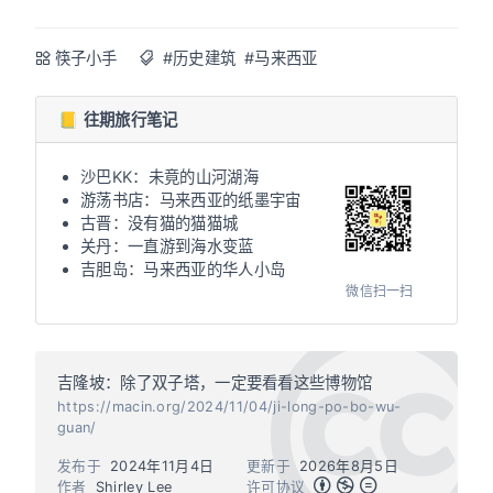
筷子小手
#历史建筑
#马来西亚
📒 往期旅行笔记
沙巴KK：未竟的山河湖海
游荡书店：马来西亚的纸墨宇宙
古晋：没有猫的猫猫城
关丹：一直游到海水变蓝
吉胆岛：马来西亚的华人小岛
微信扫一扫
吉隆坡：除了双子塔，一定要看看这些博物馆
https://macin.org/2024/11/04/ji-long-po-bo-wu-
guan/
发布于
2024年11月4日
更新于
2026年8月5日
作者
Shirley Lee
许可协议