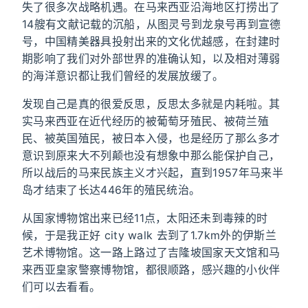
失了很多次战略机遇。在马来西亚沿海地区打捞出了
14艘有文献记载的沉船，从图灵号到龙泉号再到宣德
号，中国精美器具投射出来的文化优越感，在封建时
期影响了我们对外部世界的准确认知，以及相对薄弱
的海洋意识都让我们曾经的发展放缓了。
发现自己是真的很爱反思，反思太多就是内耗啦。其
实马来西亚在近代经历的被葡萄牙殖民、被荷兰殖
民、被英国殖民，被日本入侵，也是经历了那么多才
意识到原来大不列颠也没有想象中那么能保护自己，
所以战后的马来民族主义才兴起，直到1957年马来半
岛才结束了长达446年的殖民统治。
从国家博物馆出来已经11点，太阳还未到毒辣的时
候，于是我正好 city walk 去到了1.7km外的伊斯兰
艺术博物馆。这一路上路过了吉隆坡国家天文馆和马
来西亚皇家警察博物馆，都很顺路，感兴趣的小伙伴
们可以去看看。